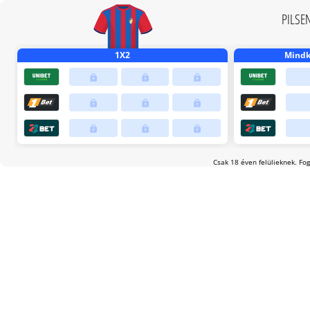
PILSE
1X2
Mindké
Csak 18 éven felülieknek. Fog