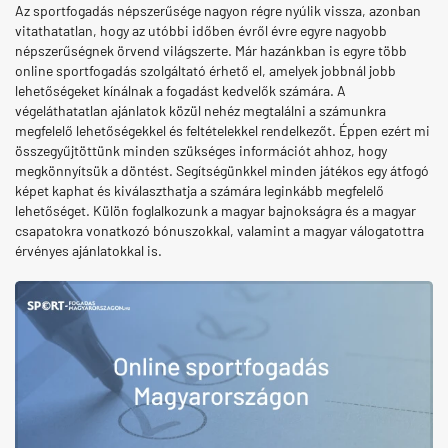
Az sportfogadás népszerűsége nagyon régre nyúlik vissza, azonban
vitathatatlan, hogy az utóbbi időben évről évre egyre nagyobb
népszerűségnek örvend világszerte. Már hazánkban is egyre több
online sportfogadás szolgáltató érhető el, amelyek jobbnál jobb
lehetőségeket kínálnak a fogadást kedvelők számára. A
végeláthatatlan ajánlatok közül nehéz megtalálni a számunkra
megfelelő lehetőségekkel és feltételekkel rendelkezőt. Éppen ezért mi
összegyűjtöttünk minden szükséges információt ahhoz, hogy
megkönnyítsük a döntést. Segítségünkkel minden játékos egy átfogó
képet kaphat és kiválaszthatja a számára leginkább megfelelő
lehetőséget. Külön foglalkozunk a magyar bajnokságra és a magyar
csapatokra vonatkozó bónuszokkal, valamint a magyar válogatottra
érvényes ajánlatokkal is.