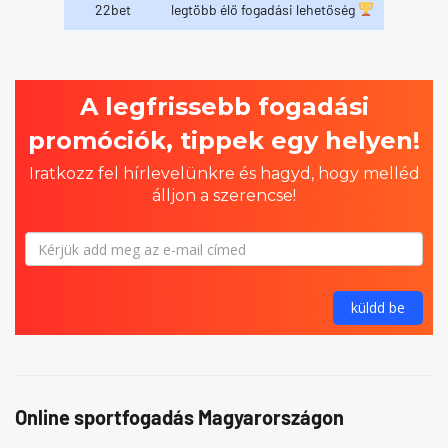
22bet
legtöbb élő fogadási lehetőség
Online sportfogadás Magyarországon