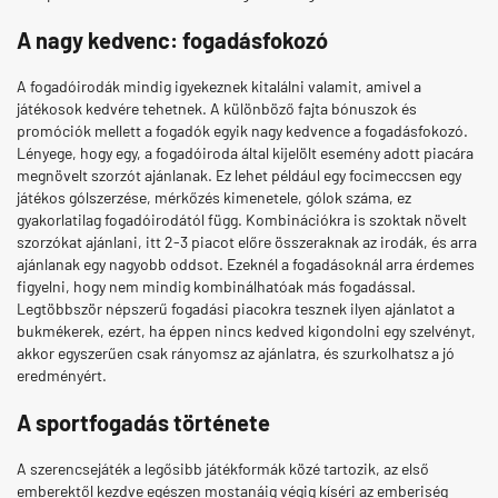
A nagy kedvenc: fogadásfokozó
A fogadóirodák mindig igyekeznek kitalálni valamit, amivel a
játékosok kedvére tehetnek. A különböző fajta bónuszok és
promóciók mellett a fogadók egyik nagy kedvence a fogadásfokozó.
Lényege, hogy egy, a fogadóiroda által kijelölt esemény adott piacára
megnövelt szorzót ajánlanak. Ez lehet például egy focimeccsen egy
játékos gólszerzése, mérkőzés kimenetele, gólok száma, ez
gyakorlatilag fogadóirodától függ. Kombinációkra is szoktak növelt
szorzókat ajánlani, itt 2-3 piacot előre összeraknak az irodák, és arra
ajánlanak egy nagyobb oddsot. Ezeknél a fogadásoknál arra érdemes
figyelni, hogy nem mindig kombinálhatóak más fogadással.
Legtöbbször népszerű fogadási piacokra tesznek ilyen ajánlatot a
bukmékerek, ezért, ha éppen nincs kedved kigondolni egy szelvényt,
akkor egyszerűen csak rányomsz az ajánlatra, és szurkolhatsz a jó
eredményért.
A sportfogadás története
A szerencsejáték a legősibb játékformák közé tartozik, az első
emberektől kezdve egészen mostanáig végig kíséri az emberiség