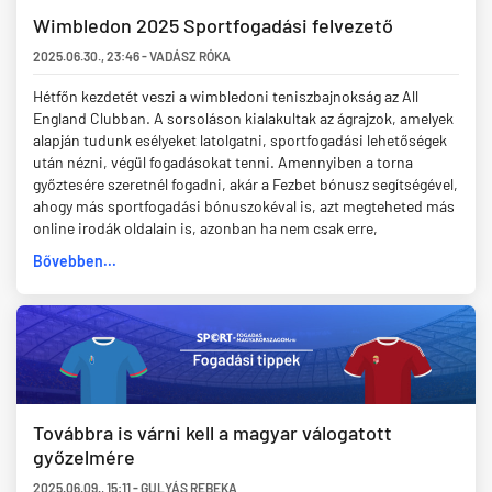
Wimbledon 2025 Sportfogadási felvezető
2025.06.30.
,
23:46
-
VADÁSZ RÓKA
Hétfőn kezdetét veszi a wimbledoni teniszbajnokság az All
England Clubban. A sorsoláson kialakultak az ágrajzok, amelyek
alapján tudunk esélyeket latolgatni, sportfogadási lehetőségek
után nézni, végül fogadásokat tenni. Amennyiben a torna
győztesére szeretnél fogadni, akár a Fezbet bónusz segítségével,
ahogy más sportfogadási bónuszokéval is, azt megteheted más
online irodák oldalain is, azonban ha nem csak erre,
Bővebben...
Továbbra is várni kell a magyar válogatott
győzelmére
2025.06.09.
,
15:11
-
GULYÁS REBEKA