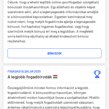
Célunk, hogy a lehető legtöbb online sportfogadási szolgáltató
bónuszait összehasonlítsuk. Egy átlátható és objektív képet
szeretnénk adni, ahol a leglényegesebb információkat emeljük
ki a bónuszokkal kapcsolatban. Egyetlen kattintással meg
tudod nézni, hogy melyik fogadóiroda ajánlja a legmagasabb
bónuszt, hol kaphatsz ingyenes fogadásokat, vagy hogy
szerintünk melyik bónusz éri meg a legjobban. A megfelelő
sorra kattintva eljuthatsz az általad kiválasztott bónusz
részleteihez.
BÓNUSZOK
FOGADÁSI OLDALAK 2025
A legjobb fogadóirodák
Összegyűjtöttünk minden fontos információt a legjobb
fogadóirodákról. A bónuszokhoz hasonlóan, könnyen
áttekinthető módon hasonlítjuk össze a szolgáltatókat. Mielőtt
eldöntenéd, hogy melyik fogadóoldalt szeretnéd választani,
érdemes rákattintanod a számodra legszimpatikusabbra, hogy