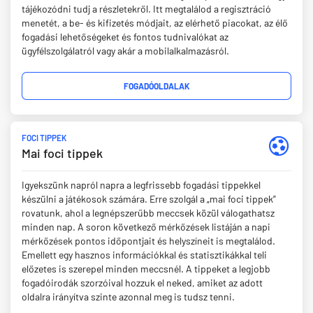
tájékozódni tudj a részletekről. Itt megtalálod a regisztráció
menetét, a be- és kifizetés módjait, az elérhető piacokat, az élő
fogadási lehetőségeket és fontos tudnivalókat az
ügyfélszolgálatról vagy akár a mobilalkalmazásról.
FOGADÓOLDALAK
FOCI TIPPEK
Mai foci tippek
Igyekszünk napról napra a legfrissebb fogadási tippekkel
készülni a játékosok számára. Erre szolgál a „mai foci tippek”
rovatunk, ahol a legnépszerűbb meccsek közül válogathatsz
minden nap. A soron következő mérkőzések listáján a napi
mérkőzések pontos időpontjait és helyszíneit is megtalálod.
Emellett egy hasznos információkkal és statisztikákkal teli
előzetes is szerepel minden meccsnél. A tippeket a legjobb
fogadóirodák szorzóival hozzuk el neked, amiket az adott
oldalra irányítva szinte azonnal meg is tudsz tenni.