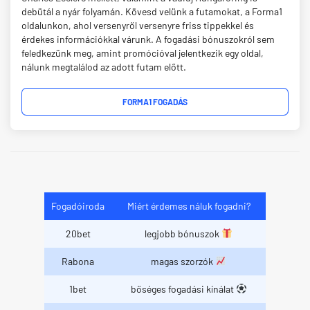
debütál a nyár folyamán. Kövesd velünk a futamokat, a Forma1
oldalunkon, ahol versenyről versenyre friss tippekkel és
érdekes információkkal várunk. A fogadási bónuszokról sem
feledkezünk meg, amint promócióval jelentkezik egy oldal,
nálunk megtalálod az adott futam előtt.
FORMA1 FOGADÁS
Fogadóiroda
Miért érdemes náluk fogadni?
20bet
legjobb bónuszok
Rabona
magas szorzók
1bet
bőséges fogadási kínálat