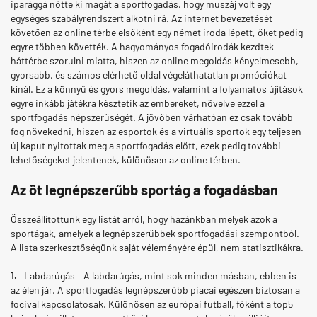
iparággá nőtte ki magát a sportfogadás, hogy muszáj volt egy
egységes szabályrendszert alkotni rá. Az internet bevezetését
követően az online térbe elsőként egy német iroda lépett, őket pedig
egyre többen követték. A hagyományos fogadóirodák kezdtek
háttérbe szorulni miatta, hiszen az online megoldás kényelmesebb,
gyorsabb, és számos elérhető oldal végeláthatatlan promóciókat
kínál. Ez a könnyű és gyors megoldás, valamint a folyamatos újítások
egyre inkább játékra késztetik az embereket, növelve ezzel a
sportfogadás népszerűségét. A jövőben várhatóan ez csak tovább
fog növekedni, hiszen az esportok és a virtuális sportok egy teljesen
új kaput nyitottak meg a sportfogadás előtt, ezek pedig további
lehetőségeket jelentenek, különösen az online térben.
Az öt legnépszerűbb sportág a fogadásban
Összeállítottunk egy listát arról, hogy hazánkban melyek azok a
sportágak, amelyek a legnépszerűbbek sportfogadási szempontból.
A lista szerkesztőségünk saját véleményére épül, nem statisztikákra.
Labdarúgás – A labdarúgás, mint sok minden másban, ebben is
az élen jár. A sportfogadás legnépszerűbb piacai egészen biztosan a
focival kapcsolatosak. Különösen az európai futball, főként a top5