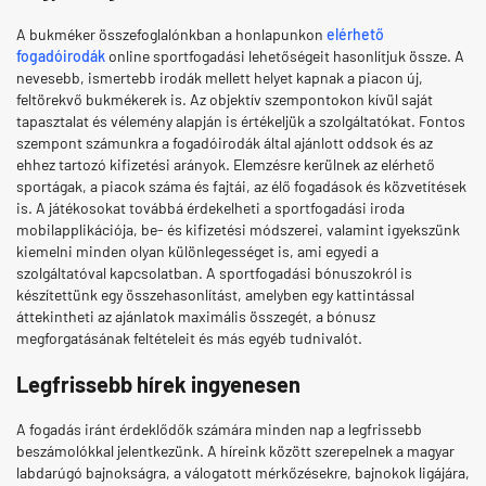
A bukméker összefoglalónkban a honlapunkon
elérhető
fogadóirodák
online sportfogadási lehetőségeit hasonlítjuk össze. A
nevesebb, ismertebb irodák mellett helyet kapnak a piacon új,
feltörekvő bukmékerek is. Az objektív szempontokon kívül saját
tapasztalat és vélemény alapján is értékeljük a szolgáltatókat. Fontos
szempont számunkra a fogadóirodák által ajánlott oddsok és az
ehhez tartozó kifizetési arányok. Elemzésre kerülnek az elérhető
sportágak, a piacok száma és fajtái, az élő fogadások és közvetítések
is. A játékosokat továbbá érdekelheti a sportfogadási iroda
mobilapplikációja, be- és kifizetési módszerei, valamint igyekszünk
kiemelni minden olyan különlegességet is, ami egyedi a
szolgáltatóval kapcsolatban. A sportfogadási bónuszokról is
készítettünk egy összehasonlítást, amelyben egy kattintással
áttekintheti az ajánlatok maximális összegét, a bónusz
megforgatásának feltételeit és más egyéb tudnivalót.
Legfrissebb hírek ingyenesen
A fogadás iránt érdeklődők számára minden nap a legfrissebb
beszámolókkal jelentkezünk. A híreink között szerepelnek a magyar
labdarúgó bajnokságra, a válogatott mérkőzésekre, bajnokok ligájára,