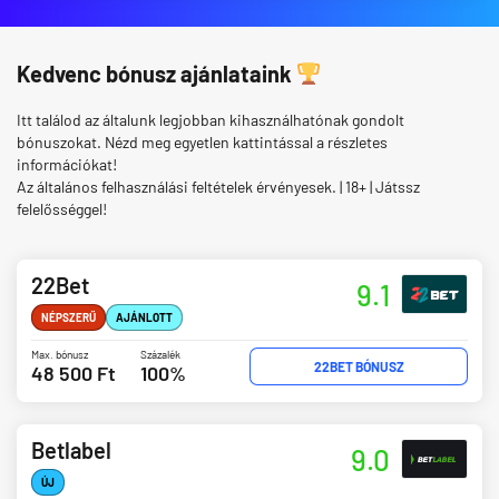
Kedvenc bónusz ajánlataink
Itt találod az általunk legjobban kihasználhatónak gondolt
bónuszokat. Nézd meg egyetlen kattintással a részletes
információkat!
Az általános felhasználási feltételek érvényesek. | 18+ | Játssz
felelősséggel!
22Bet
9.1
NÉPSZERŰ
AJÁNLOTT
Max. bónusz
Százalék
22BET BÓNUSZ
48 500 Ft
100%
Betlabel
9.0
ÚJ