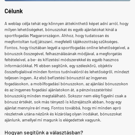
Célunk
A weblap célja tehát egy könnyen áttekinthető képet adni arról, hogy
milyen lehetőségeket, bónuszokat és egyéb ajánlatokat kínál a
sportfogadás Magyarországon. Ahhoz, hogy tudatosan és
megfontoltan tudj játszani, megfelelő tájékozottság szükséges.
Fontos, hogy tisztában legyél a sportfogadás online lehetőségeivel, a
bónuszok összegével, felhasználásának módjával, a megforgatás
feltételeivel, a be- és kifizetési módszerekkel és egyéb hasznos
információkkal. Mi ebben segítünk, egy széleskörű, objektív
összefoglalóval minden fontos tudnivalóról és lehetőségről, mindezt
teljesen ingyen. Az első befizetési bónusztól az ingyenes
fogadásokon, a mobilfogadási bónuszokon, az ajánlási bónuszokon
és az ingyenes fogadási ajánlatokon át, a pénzvisszatérítési
bónuszokig minden megtalálható. Sokszor nem elég figyelni csak a
bónusz értékét, sok más tényező is közrejátszik abban, hogy egy
ajánlat mennyire éri meg. Fontos továbbá, hogy mi minden apró
részletnek utána nézünk és kizárólag olyan irodákat, bónuszokat
ajánlunk, amellyel mi magunk is elégedettek vagyunk.
Hogyan segítünk a választásban?