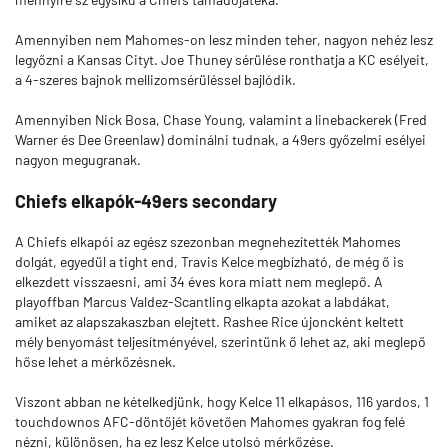
Amennyiben nem Mahomes-on lesz minden teher, nagyon nehéz lesz
legyőzni a Kansas Cityt. Joe Thuney sérülése ronthatja a KC esélyeit,
a 4-szeres bajnok mellizomsérüléssel bajlódik.
Amennyiben Nick Bosa, Chase Young, valamint a linebackerek (Fred
Warner és Dee Greenlaw) dominálni tudnak, a 49ers győzelmi esélyei
nagyon megugranak.
Chiefs elkapók-49ers secondary
A Chiefs elkapói az egész szezonban megnehezítették Mahomes
dolgát, egyedül a tight end, Travis Kelce megbízható, de még ő is
elkezdett visszaesni, ami 34 éves kora miatt nem meglepő. A
playoffban Marcus Valdez-Scantling elkapta azokat a labdákat,
amiket az alapszakaszban elejtett. Rashee Rice újoncként keltett
mély benyomást teljesítményével, szerintünk ő lehet az, aki meglepő
hőse lehet a mérkőzésnek.
Viszont abban ne kételkedjünk, hogy Kelce 11 elkapásos, 116 yardos, 1
touchdownos AFC-döntőjét követően Mahomes gyakran fog felé
nézni, különösen, ha ez lesz Kelce utolsó mérkőzése.