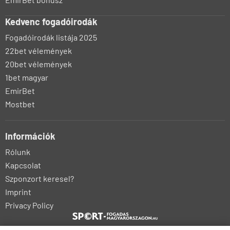
Kedvenc fogadóirodák
Fogadóirodák listája 2025
22bet vélemények
20bet vélemények
1bet magyar
EmirBet
Mostbet
Információk
Rólunk
Kapcsolat
Szponzort keresel?
Imprint
Privacy Policy