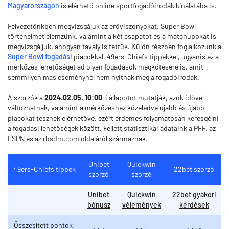
Magyarországon
is elérhető online sportfogadóirodák kínálatába is.
Felvezetőnkben megvizsgájuk az erőviszonyokat, Super Bowl
történelmet elemzünk, valamint a két csapatot és a matchupokat is
megvizsgáljuk, ahogyan tavaly is tettük. Külön részben foglalkozunk a
Super Bowl fogadási
piacokkal, 49ers-Chiefs tippekkel, ugyanis ez a
mérkőzés lehetőséget ad olyan fogadások megkötésére is, amit
semmilyen más eseménynél nem nyitnak meg a fogadóirodák.
A szorzók a
2024.02.05. 10:00
-i állapotot mutatják, azok idővel
változhatnak, valamint a mérkőzéshez közeledve újabb és újabb
piacokat tesznek elérhetővé, ezért érdemes folyamatosan keresgélni
a fogadási lehetőségek között. Fejlett statisztikai adataink a PFF, az
ESPN és az rbsdm.com oldaláról származnak.
Unibet
Quickwin
49ers-Chiefs tippek
22bet szorzó
szorzó
szorzó
Unibet
Quickwin
22bet gyakori
bónusz
vélemények
kérdések
Összesített pontok: