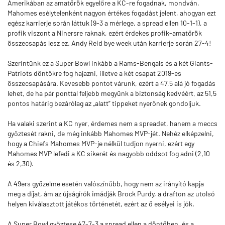
Amerikában az amatőrök egyelőre a KC-re fogadnak, mondván,
Mahomes esélytelenként nagyon értékes fogadást jelent, ahogyan ezt
egész karrierje során láttuk (9-3 a mérlege, a spread ellen 10-1-1), a
profik viszont a Ninersre raknak, ezért érdekes profik-amatőrök
összecsapás lesz ez. Andy Reid bye week után karrierje során 27-4!
Szerintünk ez a Super Bowl inkább a Rams-Bengals és a két Giants-
Patriots döntőkre fog hajazni, illetve a két csapat 2019-es
összecsapására. Kevesebb pontot várunk, ezért a 47,5 alá jó fogadás
lehet, de ha pár ponttal feljebb megyünk a biztonság kedvéért, az 51,5
pontos határig bezárólag az „alatt” tippeket nyerőnek gondoljuk.
Ha valaki szerint a KC nyer, érdemes nem a spreadet, hanem a meccs
győztesét rakni, de még inkább Mahomes MVP-jét. Nehéz elképzelni,
hogy a Chiefs Mahomes MVP-je nélkül tudjon nyerni, ezért egy
Mahomes MVP lefedi a KC sikerét és nagyobb oddsot fog adni (2,10
és 2,30).
A 49ers győzelme esetén valószínűbb, hogy nem az irányító kapja
meg a díjat, ám az újságírók imádják Brock Purdy, a drafton az utolsó
helyen kiválasztott játékos történetét, ezért az ő esélyei is jók.
A Super Bowl győztese 47-7-3 a spread ellen a döntőben, és a