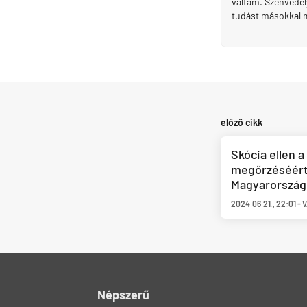
váltam. Szenvedély
tudást másokkal 
előző cikk
Skócia ellen 
megőrzéséért 
Magyarország 
2024.06.21.
,
22:01
-
V
Népszerű