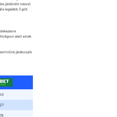
es játékidőt nézve)
ia legalább 3 gólt.
édekezésre
 Hodgson alatt estek
zerintünk játékosaik
,43
,27
,76