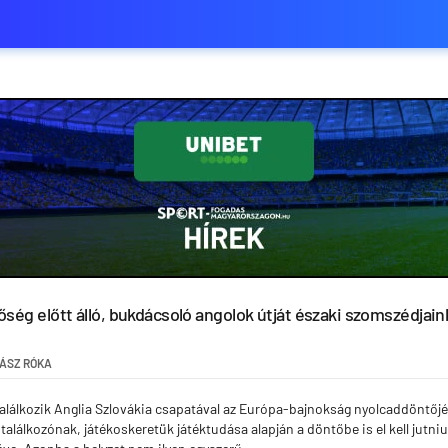
ség előtt álló, bukdácsoló angolok útját északi szomszédjaink 
ÁSZ RÓKA
alálkozik Anglia Szlovákia csapatával az Európa-bajnokság nyolcaddöntőj
találkozónak, játékoskeretük játéktudása alapján a döntőbe is el kell jutni