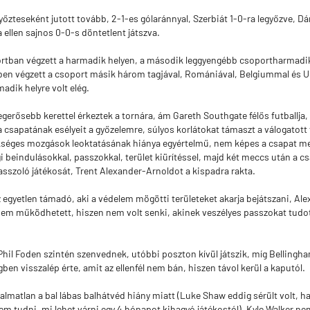
őzteseként jutott tovább, 2-1-es gólaránnyal, Szerbiát 1-0-ra legyőzve, Dán
 ellen sajnos 0-0-s döntetlent játszva.
ortban végzett a harmadik helyen, a második leggyengébb csoportharmadikk
ben végzett a csoport másik három tagjával, Romániával, Belgiummal és Uk
adik helyre volt elég.
egerősebb kerettel érkeztek a tornára, ám Gareth Southgate félős futballja,
 csapatának esélyeit a győzelemre, súlyos korlátokat támaszt a válogatott f
kséges mozgások leoktatásának hiánya egyértelmű, nem képes a csapat meg
 beindulásokkal, passzokkal, terület kiürítéssel, majd két meccs után a c
sszoló játékosát, Trent Alexander-Arnoldot a kispadra rakta.
 egyetlen támadó, aki a védelem mögötti területeket akarja bejátszani, Al
nem működhetett, hiszen nem volt senki, akinek veszélyes passzokat tudot
hil Foden szintén szenvednek, utóbbi poszton kívül játszik, míg Bellingha
gben visszalép érte, amit az ellenfél nem bán, hiszen távol kerül a kaputól.
rtalmatlan a bal lábas balhátvéd hiány miatt (Luke Shaw eddig sérült volt, ha
em tudni, mi lehet várni egy 4 hónapot kihagyó játékostól), Kyle Walker ne