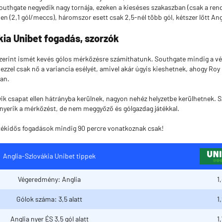
outhgate negyedik nagy tornája, ezeken a kieséses szakaszban (csak a rend
en (2,1 gól/meccs), háromszor esett csak 2,5-nél több gól, kétszer lőtt Angl
kia Unibet fogadás, szorzók
zerint ismét kevés gólos mérkőzésre számíthatunk. Southgate mindig a v
ezzel csak nő a variancia esélyét, amivel akár úgyis kieshetnek, ahogy Roy
ban.
 csapat ellen hátrányba kerülnek, nagyon nehéz helyzetbe kerülhetnek. S
yerik a mérkőzést, de nem meggyőző és gólgazdag játékkal.
átékidős fogadások mindig 90 percre vonatkoznak csak!
Anglia-Szlovákia Unibet tippek
Végeredmény: Anglia
1
Gólok száma: 3,5 alatt
1
Anglia nyer ÉS 3,5 gól alatt
1