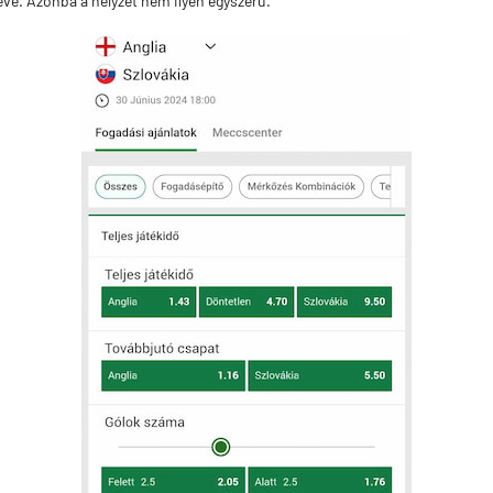
éve. Azonba a helyzet nem ilyen egyszerű.