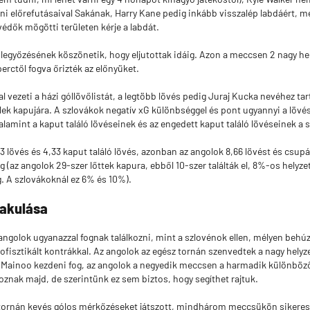
ni előrefutásaival Sakának, Harry Kane pedig inkább visszalép labdáért, m
védők mögötti területen kérje a labdát.
 legyőzésének köszönetik, hogy eljutottak idáig. Azon a meccsen 2 nagy hel
perctől fogva őrizték az előnyüket.
al vezeti a házi góllövőlistát, a legtöbb lövés pedig Juraj Kucka nevéhez tart
felek kapujára. A szlovákok negatív xG különbséggel és pont ugyannyi a lövé
alamint a kaput találó lövéseinek és az engedett kaput találó lövéseinek a 
 lövés és 4,33 kaput találó lövés, azonban az angolok 8,66 lövést és csupá
 (az angolok 29-szer lőttek kapura, ebből 10-szer találták el, 8%-os helyz
g. A szlovákoknál ez 6% és 10%).
lakulása
angolok ugyanazzal fognak találkozni, mint a szlovénok ellen, mélyen beh
ofisztikált kontrákkal. Az angolok az egész tornán szenvedtek a nagy helyze
ainoo kezdeni fog, az angolok a negyedik meccsen a harmadik különböz
koznak majd, de szerintünk ez sem biztos, hogy segíthet rajtuk.
tornán kevés gólos mérkőzéseket játszott, mindhárom meccsükön sikeres vo