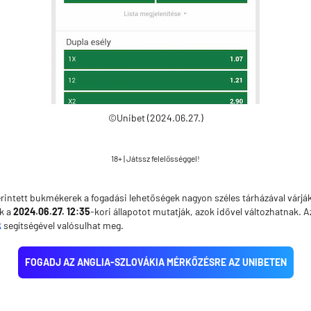
©Unibet (2024.06.27.)
18+ | Játssz felelősséggel!
rintett bukmékerek a fogadási lehetőségek nagyon széles tárházával várják 
k a
2024.06.27. 12:35
-kori állapotot mutatják, azok idővel változhatnak. 
k
segítségével valósulhat meg.
FOGADJ AZ ANGLIA-SZLOVÁKIA MÉRKŐZÉSRE AZ UNIBETEN