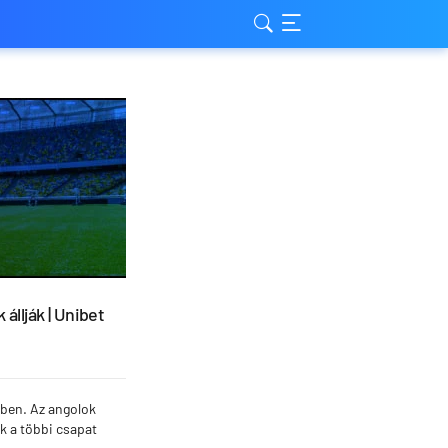
állják | Unibet
ében. Az angolok
uk a többi csapat