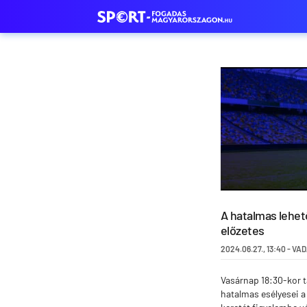
A hatalmas lehető
előzetes
2024.06.27.
,
13:40
-
VAD
Vasárnap 18:30-kor t
hatalmas esélyesei a 