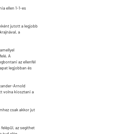
ia ellen 1-1-es
ént jutott a legjobb
rajnával, a
 amellyel
elé. A
bontani az ellenfél
sapat legjobban és
exander-Arnold
t volna kiosztani a
mhez csak akkor jut
 felépül, az segíthet
m tud elég