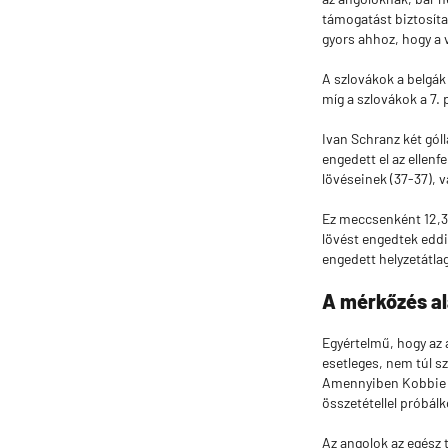
támogatást biztosíta
gyors ahhoz, hogy a 
A szlovákok a belgák
míg a szlovákok a 7. 
Ivan Schranz két góll
engedett el az ellen
lövéseinek (37-37), v
Ez meccsenként 12,33
lövést engedtek eddig
engedett helyzetátla
A mérkőzés a
Egyértelmű, hogy az 
esetleges, nem túl sz
Amennyiben Kobbie M
összetétellel próbál
Az angolok az egész 