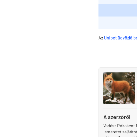
Az
Unibet üdvözlő b
A szerzőről
Vadász Rókaként f
ismeretet sajátít