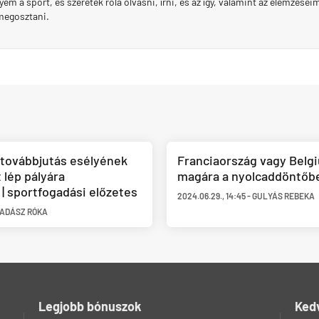
em a sport, és szeretek róla olvasni, írni, és az így, valamint az elemzései
megosztani.
a továbbjutás esélyének
Franciaország vagy Belgi
lép pályára
magára a nyolcaddöntőb
| sportfogadási előzetes
2024.06.29.
,
14:45
-
GULYÁS REBEKA
ADÁSZ RÓKA
Legjobb bónuszok
Ked