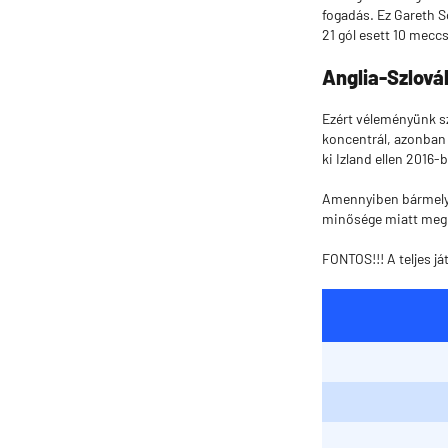
fogadás. Ez Gareth S
21 gól esett 10 meccs
Anglia-Szlová
Ezért véleményünk s
koncentrál, azonban 
ki Izland ellen 2016-
Amennyiben bármelyik
minősége miatt megn
FONTOS!!! A teljes j