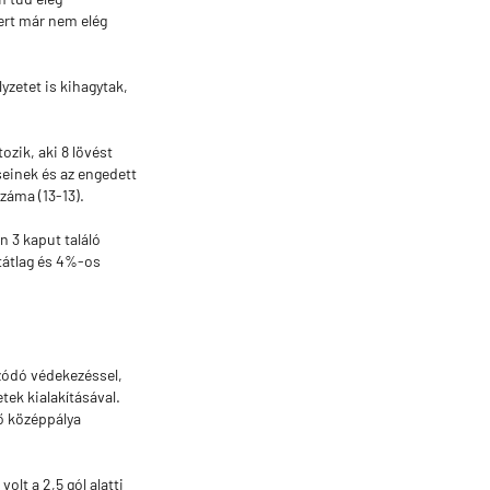
ert már nem elég
yzetet is kihagytak,
ozik, aki 8 lövést
seinek és az engedett
száma (13-13).
n 3 kaput találó
etátlag és 4%-os
úzódó védekezéssel,
tek kialakításával.
ő középpálya
lt a 2,5 gól alatti