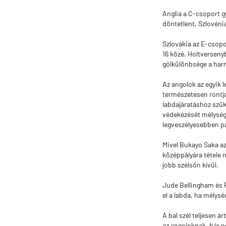
Anglia a C-csoport gy
döntetlent, Szlovénia
Szlovákia az E-csop
16 közé. Holtverseny
gólkülönbsége a harm
Az angolok az egyik l
természetesen rontja
labdajáratáshoz szü
védekezését mélységi
legveszélyesebben pa
Mivel Bukayo Saka az
középpályára tétele 
jobb szélsőn kívül.
Jude Bellingham és P
el a labda, ha mélysé
A bal szél teljesen á
az angoloknak, bár n