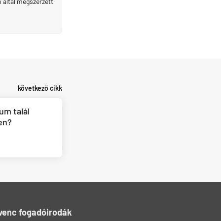
m által megszerzett
következő cikk
um talál
en?
venc fogadóirodák