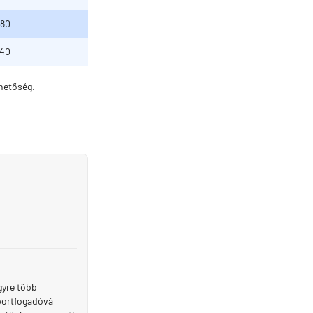
,80
,40
ehetőség.
gyre több
sportfogadóvá