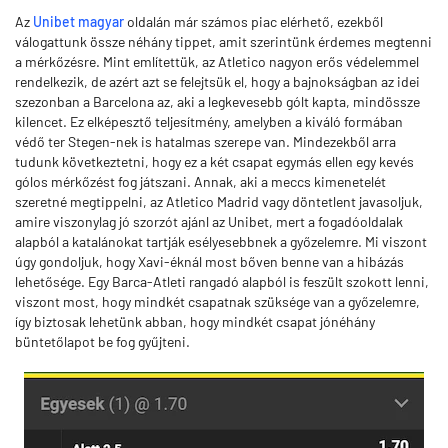
Az
Unibet magyar
oldalán már számos piac elérhető, ezekből
válogattunk össze néhány tippet, amit szerintünk érdemes megtenni
a mérkőzésre. Mint említettük, az Atletico nagyon erős védelemmel
rendelkezik, de azért azt se felejtsük el, hogy a bajnokságban az idei
szezonban a Barcelona az, aki a legkevesebb gólt kapta, mindössze
kilencet. Ez elképesztő teljesítmény, amelyben a kiváló formában
védő ter Stegen-nek is hatalmas szerepe van. Mindezekből arra
tudunk következtetni, hogy ez a két csapat egymás ellen egy kevés
gólos mérkőzést fog játszani. Annak, aki a meccs kimenetelét
szeretné megtippelni, az Atletico Madrid vagy döntetlent javasoljuk,
amire viszonylag jó szorzót ajánl az Unibet, mert a fogadóoldalak
alapból a katalánokat tartják esélyesebbnek a győzelemre. Mi viszont
úgy gondoljuk, hogy Xavi-éknál most bőven benne van a hibázás
lehetősége. Egy Barca-Atleti rangadó alapból is feszült szokott lenni,
viszont most, hogy mindkét csapatnak szüksége van a győzelemre,
így biztosak lehetünk abban, hogy mindkét csapat jónéhány
büntetőlapot be fog gyűjteni.