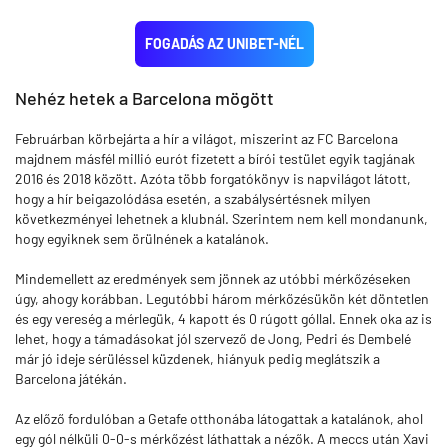
FOGADÁS AZ UNIBET-NÉL
Nehéz hetek a Barcelona mögött
Februárban körbejárta a hír a világot, miszerint az FC Barcelona
majdnem másfél millió eurót fizetett a bírói testület egyik tagjának
2016 és 2018 között. Azóta több forgatókönyv is napvilágot látott,
hogy a hír beigazolódása esetén, a szabálysértésnek milyen
következményei lehetnek a klubnál. Szerintem nem kell mondanunk,
hogy egyiknek sem örülnének a katalánok.
Mindemellett az eredmények sem jönnek az utóbbi mérkőzéseken
úgy, ahogy korábban. Legutóbbi három mérkőzésükön két döntetlen
és egy vereség a mérlegük, 4 kapott és 0 rúgott góllal. Ennek oka az is
lehet, hogy a támadásokat jól szervező de Jong, Pedri és Dembelé
már jó ideje sérüléssel küzdenek, hiányuk pedig meglátszik a
Barcelona játékán.
Az előző fordulóban a Getafe otthonába látogattak a katalánok, ahol
egy gól nélküli 0-0-s mérkőzést láthattak a nézők. A meccs után Xavi