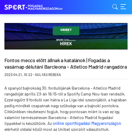
Fontos meccs előtt állnak a katalánok | Fogadás a
vasárnap délutáni Barcleona – Atletico Madrid rangadóra
2023.04.21.
,
10:22
-
GULYÁS REBEKA
A spanyol bajnokság 30. fordulójának Barcelona – Atletico Madrid
rangadóját április 23-án 16:15-től a Spotify Camp Nou-ban rendezik.
Ezzel együtt 9 forduló van hátra a La Liga idei szezonjából, a hajrában
pedig mindkét csapatnak nagy szüksége van a bajnoki pontokra.
Cikkünkben részletezni fogjuk, hogy pontosan miért is van ez így,
valamint természetesen Barcelona – Atletico Madrid fogadási
tippekkel is készültünk. Az
online sportfogadási Magyarországon
elérhető oldalai közül most az Unibet szorzóit választottuk.