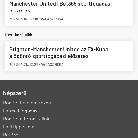
Manchester United | Bet365 sportfogadási
előzetes
2023.04.18.
,
14:09
-
VADÁSZ RÓKA
következő cikk
Brighton-Manchester United az FA-Kupa
elődöntő sportfogadási előzetes
2023.04.21.
,
12:25
-
VADÁSZ RÓKA
Népszerű
BoaBet bejelentkezés
Forma 1 fogadás
BoaBet alternatív link
Foci tippek ma
Bet365