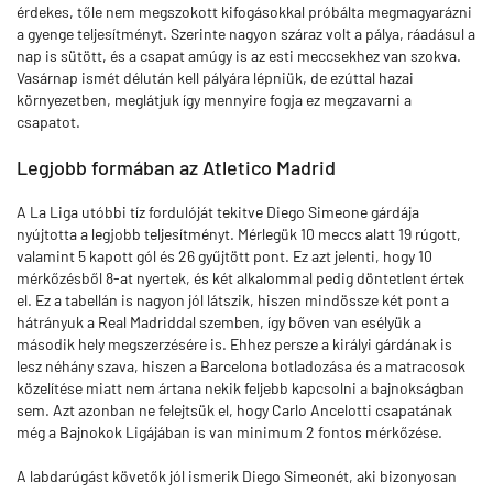
érdekes, tőle nem megszokott kifogásokkal próbálta megmagyarázni
a gyenge teljesítményt. Szerinte nagyon száraz volt a pálya, ráadásul a
nap is sütött, és a csapat amúgy is az esti meccsekhez van szokva.
Vasárnap ismét délután kell pályára lépniük, de ezúttal hazai
környezetben, meglátjuk így mennyire fogja ez megzavarni a
csapatot.
Legjobb formában az Atletico Madrid
A La Liga utóbbi tíz fordulóját tekitve Diego Simeone gárdája
nyújtotta a legjobb teljesítményt. Mérlegük 10 meccs alatt 19 rúgott,
valamint 5 kapott gól és 26 gyűjtött pont. Ez azt jelenti, hogy 10
mérkőzésből 8-at nyertek, és két alkalommal pedig döntetlent értek
el. Ez a tabellán is nagyon jól látszik, hiszen mindössze két pont a
hátrányuk a Real Madriddal szemben, így bőven van esélyük a
második hely megszerzésére is. Ehhez persze a királyi gárdának is
lesz néhány szava, hiszen a Barcelona botladozása és a matracosok
közelítése miatt nem ártana nekik feljebb kapcsolni a bajnokságban
sem. Azt azonban ne felejtsük el, hogy Carlo Ancelotti csapatának
még a Bajnokok Ligájában is van minimum 2 fontos mérkőzése.
A labdarúgást követők jól ismerik Diego Simeonét, aki bizonyosan