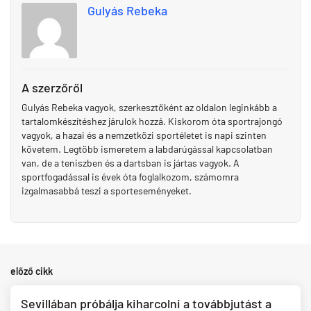
Gulyás Rebeka
A szerzőről
Gulyás Rebeka vagyok, szerkesztőként az oldalon leginkább a
tartalomkészítéshez járulok hozzá. Kiskorom óta sportrajongó
vagyok, a hazai és a nemzetközi sportéletet is napi szinten
követem. Legtöbb ismeretem a labdarúgással kapcsolatban
van, de a teniszben és a dartsban is jártas vagyok. A
sportfogadással is évek óta foglalkozom, számomra
izgalmasabbá teszi a sporteseményeket.
előző cikk
Sevillában próbálja kiharcolni a továbbjutást a