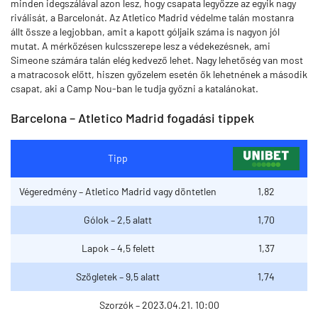
minden idegszálával azon lesz, hogy csapata legyőzze az egyik nagy
riválisát, a Barcelonát. Az Atletico Madrid védelme talán mostanra
állt össze a legjobban, amit a kapott góljaik száma is nagyon jól
mutat. A mérkőzésen kulcsszerepe lesz a védekezésnek, ami
Simeone számára talán elég kedvező lehet. Nagy lehetőség van most
a matracosok előtt, hiszen győzelem esetén ők lehetnének a második
csapat, aki a Camp Nou-ban le tudja győzni a katalánokat.
Barcelona – Atletico Madrid fogadási tippek
Tipp
Végeredmény – Atletico Madrid vagy döntetlen
1,82
Gólok – 2,5 alatt
1,70
Lapok – 4,5 felett
1,37
Szögletek – 9,5 alatt
1,74
Szorzók – 2023.04.21. 10:00