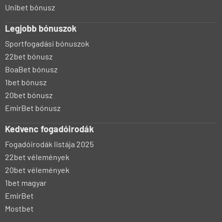
Unibet bónusz
Legjobb bónuszok
Sportfogadási bónuszok
22bet bónusz
BoaBet bónusz
1bet bónusz
20bet bónusz
EmirBet bónusz
Kedvenc fogadóirodák
Fogadóirodák listája 2025
22bet vélemények
20bet vélemények
1bet magyar
EmirBet
Mostbet