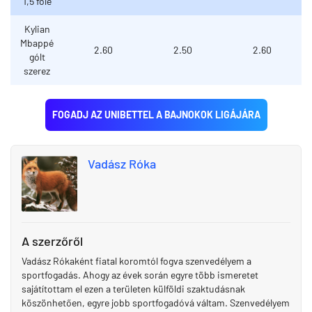
1,5 fölé
Kylian
Mbappé
2.60
2.50
2.60
gólt
szerez
FOGADJ AZ UNIBETTEL A BAJNOKOK LIGÁJÁRA
Vadász Róka
A szerzőről
Vadász Rókaként fiatal koromtól fogva szenvedélyem a
sportfogadás. Ahogy az évek során egyre több ismeretet
sajátítottam el ezen a területen külföldi szaktudásnak
köszönhetően, egyre jobb sportfogadóvá váltam. Szenvedélyem