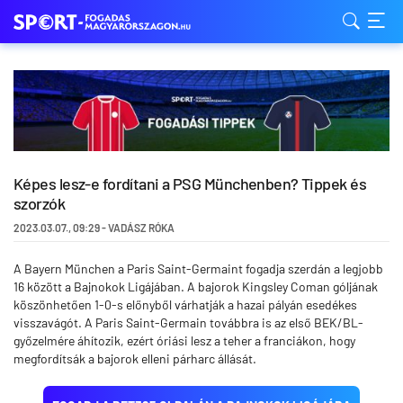
Képes lesz-e fordítani a PSG Münchenben? Tippek és
szorzók
2023.03.07.
,
09:29
-
VADÁSZ RÓKA
A Bayern München a Paris Saint-Germaint fogadja szerdán a legjobb
16 között a Bajnokok Ligájában. A bajorok Kingsley Coman góljának
köszönhetően 1-0-s előnyből várhatják a hazai pályán esedékes
visszavágót. A Paris Saint-Germain továbbra is az első BEK/BL-
győzelmére áhítozik, ezért óriási lesz a teher a franciákon, hogy
megfordítsák a bajorok elleni párharc állását.