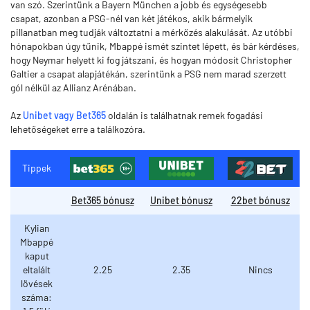
van szó. Szerintünk a Bayern München a jobb és egységesebb
csapat, azonban a PSG-nél van két játékos, akik bármelyik
pillanatban meg tudják változtatni a mérkőzés alakulását. Az utóbbi
hónapokban úgy tűnik, Mbappé ismét szintet lépett, és bár kérdéses,
hogy Neymar helyett ki fog játszani, és hogyan módosít Christopher
Galtier a csapat alapjátékán, szerintünk a PSG nem marad szerzett
gól nélkül az Allianz Arénában.
Az
Unibet vagy Bet365
oldalán is találhatnak remek fogadási
lehetőségeket erre a találkozóra.
Tippek
Bet365 bónusz
Unibet bónusz
22bet bónusz
Kylian
Mbappé
kaput
eltalált
2.25
2.35
Nincs
lövések
száma: