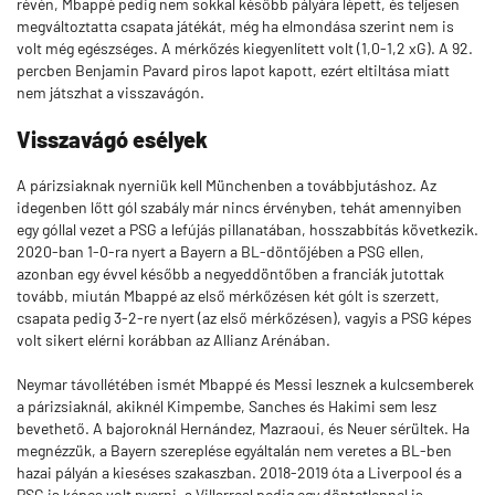
révén, Mbappé pedig nem sokkal később pályára lépett, és teljesen
megváltoztatta csapata játékát, még ha elmondása szerint nem is
volt még egészséges. A mérkőzés kiegyenlített volt (1,0-1,2 xG). A 92.
percben Benjamin Pavard piros lapot kapott, ezért eltiltása miatt
nem játszhat a visszavágón.
Visszavágó
esélyek
A párizsiaknak nyerniük kell Münchenben a továbbjutáshoz. Az
idegenben lőtt gól szabály már nincs érvényben, tehát amennyiben
egy góllal vezet a PSG a lefújás pillanatában, hosszabbítás következik.
2020-ban 1-0-ra nyert a Bayern a BL-döntőjében a PSG ellen,
azonban egy évvel később a negyeddöntőben a franciák jutottak
tovább, miután Mbappé az első mérkőzésen két gólt is szerzett,
csapata pedig 3-2-re nyert (az első mérkőzésen), vagyis a PSG képes
volt sikert elérni korábban az Allianz Arénában.
Neymar távollétében ismét Mbappé és Messi lesznek a kulcsemberek
a párizsiaknál, akiknél Kimpembe, Sanches és Hakimi sem lesz
bevethető. A bajoroknál Hernández, Mazraoui, és Neuer sérültek. Ha
megnézzük, a Bayern szereplése egyáltalán nem veretes a BL-ben
hazai pályán a kieséses szakaszban. 2018-2019 óta a Liverpool és a
PSG is képes volt nyerni, a Villarreal pedig egy döntetlennel is