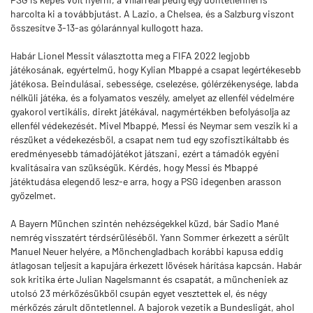
harcolta ki a továbbjutást. A Lazio, a Chelsea, és a Salzburg viszont
összesítve 3-13-as gólaránnyal kullogott haza.
Habár Lionel Messit választotta meg a FIFA 2022 legjobb
játékosának, egyértelmű, hogy Kylian Mbappé a csapat legértékesebb
játékosa. Beindulásai, sebessége, cselezése, gólérzékenysége, labda
nélküli játéka, és a folyamatos veszély, amelyet az ellenfél védelmére
gyakorol vertikális, direkt játékával, nagymértékben befolyásolja az
ellenfél védekezését. Mivel Mbappé, Messi és Neymar sem veszik ki a
részüket a védekezésből, a csapat nem tud egy szofisztikáltabb és
eredményesebb támadójátékot játszani, ezért a támadók egyéni
kvalitásaira van szükségük. Kérdés, hogy Messi és Mbappé
játéktudása elegendő lesz-e arra, hogy a PSG idegenben arasson
győzelmet.
A Bayern München szintén nehézségekkel küzd, bár Sadio Mané
nemrég visszatért térdsérüléséből. Yann Sommer érkezett a sérült
Manuel Neuer helyére, a Mönchengladbach korábbi kapusa eddig
átlagosan teljesít a kapujára érkezett lövések hárítása kapcsán. Habár
sok kritika érte Julian Nagelsmannt és csapatát, a müncheniek az
utolsó 23 mérkőzésükből csupán egyet vesztettek el, és négy
mérkőzés zárult döntetlennel. A bajorok vezetik a Bundesligát, ahol