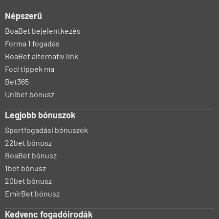
Népszerű
BoaBet bejelentkezés
Forma 1 fogadás
BoaBet alternatív link
Foci tippek ma
Bet365
Unibet bónusz
Legjobb bónuszok
Sportfogadási bónuszok
22bet bónusz
BoaBet bónusz
1bet bónusz
20bet bónusz
EmirBet bónusz
Kedvenc fogadóirodák