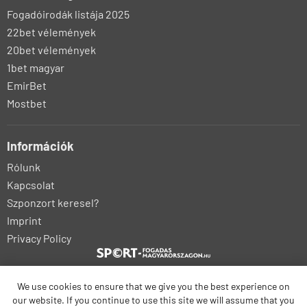
Fogadóirodák listája 2025
22bet vélemények
20bet vélemények
1bet magyar
EmirBet
Mostbet
Információk
Rólunk
Kapcsolat
Szponzort keresel?
Imprint
Privacy Policy
We use cookies to ensure that we give you the best experience on
our website. If you continue to use this site we will assume that you
bonus-betting.dk
bonus-parissportifs-gratuits.com