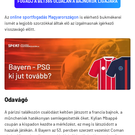
FOGADJ A BET365 OLDALÁN A BAJNOKOK LIGÁJÁRA
Az
online sportfogadás Magyarországon
is elérhető bukmékerei
ismét a legjobb szorzókkal álltak elő az izgalmasnak ígérkező
visszavágó előtt.
Odavágó
A párizsi találkozón csalódást keltően játszott a francia bajnok, a
müncheniek hatékonyan semlegesítették őket. Kylian Mbappé
csupán a kispadon kezdte a mérkőzést, ez meg is látszódott a
hazaiak játékán. A Bayern az 53. percben szerzett vezetést Coman