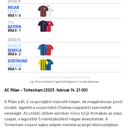
AC Milan – Tottenham (2023. február 14. 21:00)
A Milan a BL E csoportjából második helyen, de magabiztosan jutott
tovább, egyedül a csoportelső Chelsea csapatától szenvedtek
vereséget. Az utóbbi időben azonban nincs túl jó formában az olasz
csapat, a legutóbbi 5 mérkőzésükből négyet elveszítettek. A
Tottenham viszont egész szépen menetel az angol elsőosztályban,