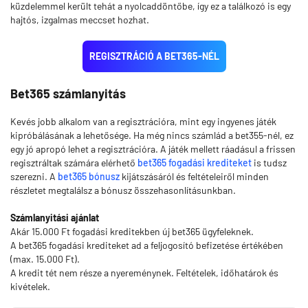
küzdelemmel került tehát a nyolcaddöntőbe, így ez a találkozó is egy
hajtós, izgalmas meccset hozhat.
REGISZTRÁCIÓ A BET365-NÉL
Bet365 számlanyitás
Kevés jobb alkalom van a regisztrációra, mint egy ingyenes játék
kipróbálásának a lehetősége. Ha még nincs számlád a bet355-nél, ez
egy jó apropó lehet a regisztrációra. A játék mellett ráadásul a frissen
regisztráltak számára elérhető
bet365 fogadási krediteket
is tudsz
szerezni. A
bet365 bónusz
kijátszásáról és feltételeiről minden
részletet megtalálsz a bónusz összehasonlításunkban.
Számlanyitási ajánlat
Akár 15.000 Ft fogadási kreditekben új bet365 ügyfeleknek.
A bet365 fogadási krediteket ad a feljogosító befizetése értékében
(max. 15.000 Ft).
A kredit tét nem része a nyereménynek. Feltételek, időhatárok és
kivételek.