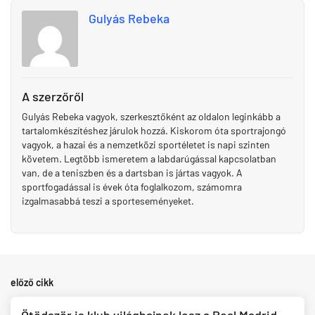
Gulyás Rebeka
A szerzőről
Gulyás Rebeka vagyok, szerkesztőként az oldalon leginkább a
tartalomkészítéshez járulok hozzá. Kiskorom óta sportrajongó
vagyok, a hazai és a nemzetközi sportéletet is napi szinten
követem. Legtöbb ismeretem a labdarúgással kapcsolatban
van, de a teniszben és a dartsban is jártas vagyok. A
sportfogadással is évek óta foglalkozom, számomra
izgalmasabbá teszi a sporteseményeket.
előző cikk