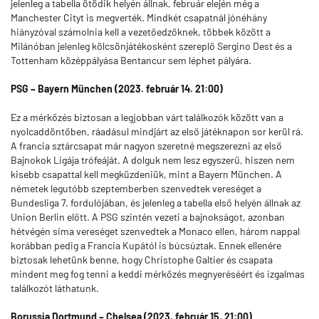
jelenleg a tabella ötödik helyén állnak, február elején még a
Manchester Cityt is megverték. Mindkét csapatnál jónéhány
hiányzóval számolnia kell a vezetőedzőknek, többek között a
Milánóban jelenleg kölcsönjátékosként szereplő Sergino Dest és a
Tottenham középpályása Bentancur sem léphet pályára.
PSG – Bayern München (2023. február 14. 21:00)
Ez a mérkőzés biztosan a legjobban várt találkozók között van a
nyolcaddöntőben, ráadásul mindjárt az első játéknapon sor kerül rá.
A francia sztárcsapat már nagyon szeretné megszerezni az első
Bajnokok Ligája trófeáját. A dolguk nem lesz egyszerű, hiszen nem
kisebb csapattal kell megküzdeniük, mint a Bayern München. A
németek legutóbb szeptemberben szenvedtek vereséget a
Bundesliga 7. fordulójában, és jelenleg a tabella első helyén állnak az
Union Berlin előtt. A PSG szintén vezeti a bajnokságot, azonban
hétvégén sima vereséget szenvedtek a Monaco ellen, három nappal
korábban pedig a Francia Kupától is búcsúztak. Ennek ellenére
biztosak lehetünk benne, hogy Christophe Galtier és csapata
mindent meg fog tenni a keddi mérkőzés megnyeréséért és izgalmas
találkozót láthatunk.
Borussia Dortmund – Chelsea (2023. február 15. 21:00)