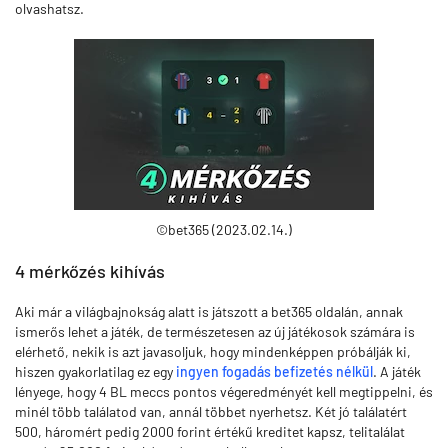
olvashatsz.
©bet365 (2023.02.14.)
4 mérkőzés kihívás
Aki már a világbajnokság alatt is játszott a bet365 oldalán, annak
ismerős lehet a játék, de természetesen az új játékosok számára is
elérhető, nekik is azt javasoljuk, hogy mindenképpen próbálják ki,
hiszen gyakorlatilag ez egy
ingyen fogadás befizetés nélkül
. A játék
lényege, hogy 4 BL meccs pontos végeredményét kell megtippelni, és
minél több találatod van, annál többet nyerhetsz. Két jó találatért
500, háromért pedig 2000 forint értékű kreditet kapsz, telitalálat