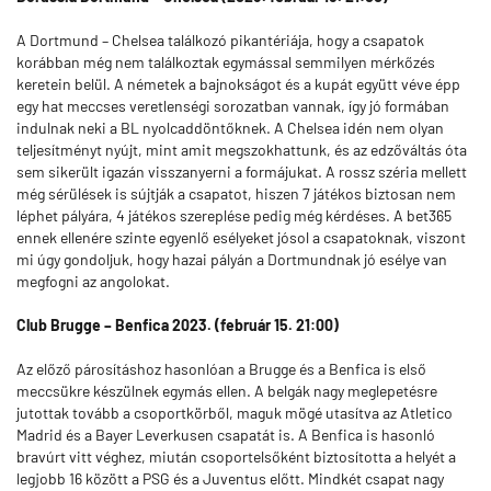
A Dortmund – Chelsea találkozó pikantériája, hogy a csapatok
korábban még nem találkoztak egymással semmilyen mérkőzés
keretein belül. A németek a bajnokságot és a kupát együtt véve épp
egy hat meccses veretlenségi sorozatban vannak, így jó formában
indulnak neki a BL nyolcaddöntőknek. A Chelsea idén nem olyan
teljesítményt nyújt, mint amit megszokhattunk, és az edzőváltás óta
sem sikerült igazán visszanyerni a formájukat. A rossz széria mellett
még sérülések is sújtják a csapatot, hiszen 7 játékos biztosan nem
léphet pályára, 4 játékos szereplése pedig még kérdéses. A bet365
ennek ellenére szinte egyenlő esélyeket jósol a csapatoknak, viszont
mi úgy gondoljuk, hogy hazai pályán a Dortmundnak jó esélye van
megfogni az angolokat.
Club Brugge – Benfica 2023. (február 15. 21:00)
Az előző párosításhoz hasonlóan a Brugge és a Benfica is első
meccsükre készülnek egymás ellen. A belgák nagy meglepetésre
jutottak tovább a csoportkörből, maguk mögé utasítva az Atletico
Madrid és a Bayer Leverkusen csapatát is. A Benfica is hasonló
bravúrt vitt véghez, miután csoportelsőként biztosította a helyét a
legjobb 16 között a PSG és a Juventus előtt. Mindkét csapat nagy