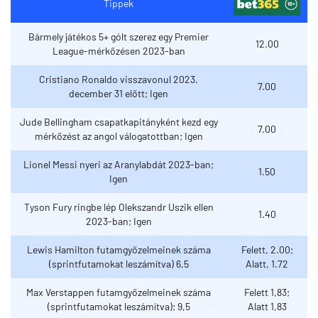
Tippek
Bármely játékos 5+ gólt szerez egy Premier
12.00
League-mérkőzésen 2023-ban
Cristiano Ronaldo visszavonul 2023.
7.00
december 31 előtt; Igen
Jude Bellingham csapatkapitányként kezd egy
7.00
mérkőzést az angol válogatottban; Igen
Lionel Messi nyeri az Aranylabdát 2023-ban;
1.50
Igen
Tyson Fury ringbe lép Olekszandr Uszik ellen
1.40
2023-ban; Igen
Lewis Hamilton futamgyőzelmeinek száma
Felett, 2.00;
(sprintfutamokat leszámítva) 6,5
Alatt, 1.72
Max Verstappen futamgyőzelmeinek száma
Felett 1,83;
(sprintfutamokat leszámítva); 9,5
Alatt 1,83