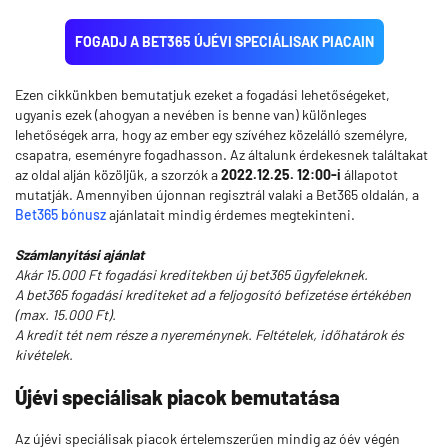
FOGADJ A BET365 ÚJÉVI SPECIÁLISAK PIACAIN
Ezen cikkünkben bemutatjuk ezeket a fogadási lehetőségeket,
ugyanis ezek (ahogyan a nevében is benne van) különleges
lehetőségek arra, hogy az ember egy szívéhez közelálló személyre,
csapatra, eseményre fogadhasson. Az általunk érdekesnek találtakat
az oldal alján közöljük, a szorzók a
2022.12.25. 12:00-i
állapotot
mutatják. Amennyiben újonnan regisztrál valaki a Bet365 oldalán, a
Bet365 bónusz
ajánlatait mindig érdemes megtekinteni.
Számlanyitási ajánlat
Akár 15.000 Ft fogadási kreditekben új bet365 ügyfeleknek.
A bet365 fogadási krediteket ad a feljogosító befizetése értékében
(max. 15.000 Ft).
A kredit tét nem része a nyereménynek. Feltételek, időhatárok és
kivételek.
Újévi speciálisak piacok bemutatása
Az újévi speciálisak piacok értelemszerűen mindig az óév végén