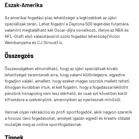
Észak-Amerika
Az amerikai fogadási piac lehetőségei a legkisebbek az újévi
speciálisak terén. Lehet fogadni a Daytona 500 legendás futamára,
valamint megtalálható két Oscar-díjra vonatkozó, illetve az NBA és
NFL-Draft első választásairól szóló fogadási lehetőség (Victor
Wembanyama és CJ Stroud) is.
Összegzés
Összességében elmondható, hogy az újévi speciálisak kiváló
lehetőséget teremtenek arra, hogy valami különlegesre, egyedire
fogadjon valaki, amellett, hogy ezeket magas szorzók mellett teheti.
Ahogyan korábban írtuk, el kell fogadni, hogy a fogadással lekötött
pénzünk hónapokig nem lesz elérhető, és csak ezt követően kerül
kifizetésre a szelvényünk, amennyiben az nyertesnek minősül.
Vannak olyan rekreációs és profi sportfogadók, akik nagyon szeretik
a hosszú távú fogadásokat, amelyet igazán egyedi és kreatív oldalát
mutatják meg az online sportfogadásnak.
Tippek