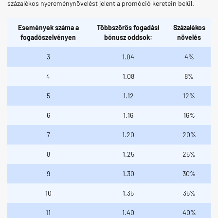
százalékos nyereménynövelést jelent a promóció keretein belül.
Események száma a
Többszörös fogadási
Százalékos
fogadószelvényen
bónusz oddsok:
növelés
3
1.04
4%
4
1.08
8%
5
1.12
12%
6
1.16
16%
7
1.20
20%
8
1.25
25%
9
1.30
30%
10
1.35
35%
11
1.40
40%