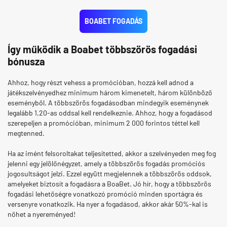
BOABET FOGADÁS
Így működik a Boabet többszörös fogadási
bónusza
Ahhoz, hogy részt vehess a promócióban, hozzá kell adnod a
játékszelvényedhez minimum három kimenetelt, három különböző
eseményből. A többszörös fogadásodban mindegyik eseménynek
legalább 1,20-as oddsal kell rendelkeznie. Ahhoz, hogy a fogadásod
szerepeljen a promócióban, minimum 2 000 forintos téttel kell
megtenned.
Ha az imént felsoroltakat teljesítetted, akkor a szelvényeden meg fog
jelenni egy jelölőnégyzet, amely a többszörös fogadás promóciós
jogosultságot jelzi. Ezzel együtt megjelennek a többszörös oddsok,
amelyeket biztosít a fogadásra a BoaBet. Jó hír, hogy a többszörös
fogadási lehetőségre vonatkozó promóció minden sportágra és
versenyre vonatkozik. Ha nyer a fogadásod, akkor akár 50%-kal is
nőhet a nyereményed!