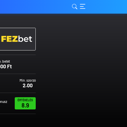
. betét
000 Ft
Min. szorzó
2.00
ÉRTÉKELÉS
ónusz
8.9