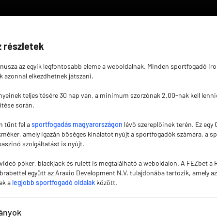
 részletek
nusza az egyik legfontosabb eleme a weboldalnak. Minden sportfogadó ir
dók azonnal elkezdhetnek játszani.
einek teljesítésére 30 nap van, a minimum szorzónak 2,00-nak kell lenni
ítése során.
 tűnt fel a
sportfogadás magyarországon
lévő szereplőinek terén. Ez egy
kméker, amely igazán bőséges kínálatot nyújt a sportfogadók számára, a s
aszinó szolgáltatást is nyújt.
videó póker, blackjack és rulett is megtalálható a weboldalon. A FEZbet a 
brabettel együtt az Araxio Development N.V. tulajdonába tartozik, amely az
nek a
legjobb sportfogadó oldalak
között.
rányok