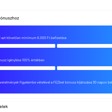
bónuszhoz
d azt követően minimum 6.000 Ft befizetése
ónusz igénylése 100% értékben
vetelmények figyelembe vételével a FEZbet bónusz kijátszása 30 napon belü
telek