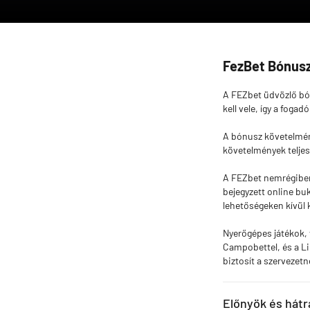
FezBet Bónusz
A FEZbet üdvözlő bó
kell vele, így a foga
A bónusz követelmény
követelmények teljes
A FEZbet nemrégiben
bejegyzett online bu
lehetőségeken kívül k
Nyerőgépes játékok, 
Campobettel, és a Li
biztosít a szervezet
Előnyök és hát