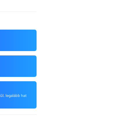
l, legalább hat