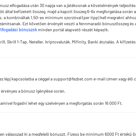
usz elfogadása után 30 napja van a játékosnak a követelmények teljesíté
adó által befizetett összeg, majd a kapott összeg 6-6x megforgatása során a
, a kombináltak 1,50-es minimum szorzóval (per tipp) kell megrakni ahho
zámítsanak. Ezt követően érvényét veszti a fennmaradó bónuszösszeg és 
rtfogadási bónuszok
minden portál alapvető részét képezik.
ll, Skrill 1-Tap, Neteller, kriptovaluták, Mifinity, Banki átutalás. A kifizeté
z lépj kapcsolatba a céggel a support@fezbet.com e-mail címen vagy élő 
m érvényes a bónusz igénylése során.
amivel fogadni lehet egy szelvényen a megforgatás során 16 000 Ft.
en válasszad ki a megfelelő bónuszt. Fizess be minimum 6000 Ft értékű ö