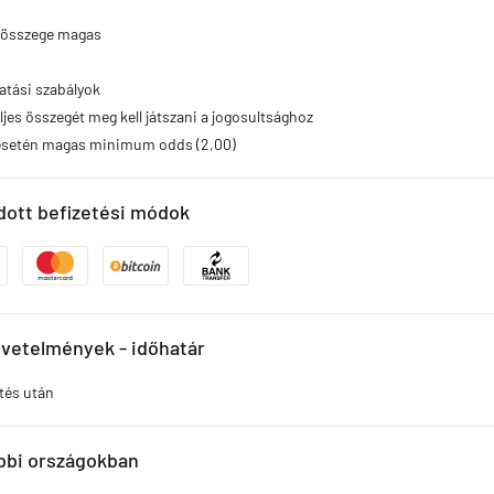
 összege magas
atási szabályok
eljes összegét meg kell játszani a jogosultsághoz
 esetén magas minimum odds (2,00)
dott befizetési módok
övetelmények - időhatár
etés után
bbi országokban