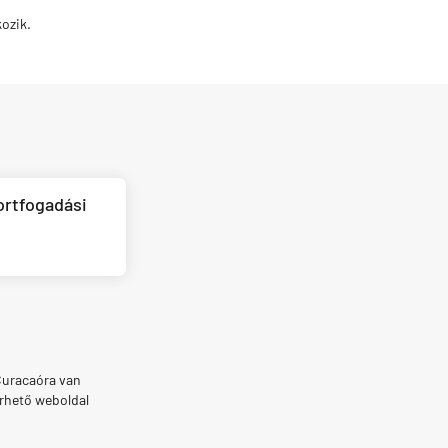
ozik.
ortfogadási
 Curacaóra van
érhető weboldal