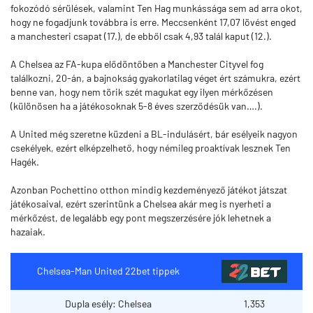
fokozódó sérülések, valamint Ten Hag munkássága sem ad arra okot,
hogy ne fogadjunk továbbra is erre. Meccsenként 17,07 lövést enged
a manchesteri csapat (17.), de ebből csak 4,93 talál kaput (12.).
A Chelsea az FA-kupa elődöntőben a Manchester Cityvel fog
találkozni, 20-án, a bajnokság gyakorlatilag véget ért számukra, ezért
benne van, hogy nem törik szét magukat egy ilyen mérkőzésen
(különösen ha a játékosoknak 5-8 éves szerződésük van….).
A United még szeretne küzdeni a BL-indulásért, bár esélyeik nagyon
csekélyek, ezért elképzelhető, hogy némileg proaktívak lesznek Ten
Hagék.
Azonban Pochettino otthon mindig kezdeményező játékot játszat
játékosaival, ezért szerintünk a Chelsea akár meg is nyerheti a
mérkőzést, de legalább egy pont megszerzésére jók lehetnek a
hazaiak.
Chelsea-Man United 22bet tippek
Dupla esély: Chelsea
1,353