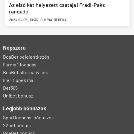
Az első két helyezett csatája | Fradi-Paks
rangadó
2024.04.05.
,
10:33
-
GULYÁS REBEKA
Népszerű
BoaBet bejelentkezés
Forma 1 fogadás
BoaBet alternatív link
Foci tippek ma
Bet365
Unibet bónusz
Legjobb bónuszok
Sportfogadási bónuszok
22bet bónusz
BoaBet bónusz