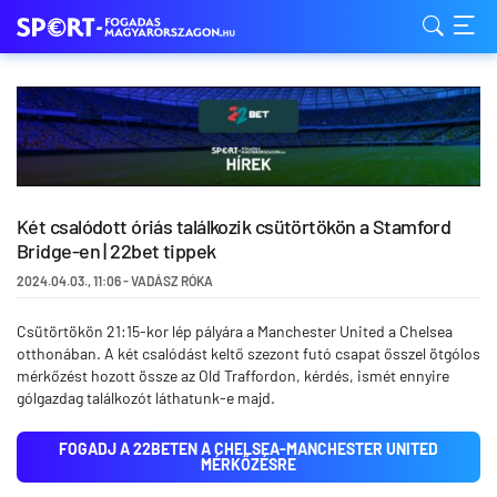
Két csalódott óriás találkozik csütörtökön a Stamford
Bridge-en | 22bet tippek
2024.04.03.
,
11:06
-
VADÁSZ RÓKA
Csütörtökön 21:15-kor lép pályára a Manchester United a Chelsea
otthonában. A két csalódást keltő szezont futó csapat ősszel ötgólos
mérkőzést hozott össze az Old Traffordon, kérdés, ismét ennyire
gólgazdag találkozót láthatunk-e majd.
FOGADJ A 22BETEN A CHELSEA-MANCHESTER UNITED
MÉRKŐZÉSRE