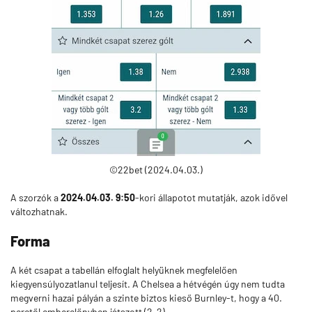
©22bet (2024.04.03.)
A szorzók a
2024.04.03. 9:50
-kori állapotot mutatják, azok idővel
változhatnak.
Forma
A két csapat a tabellán elfoglalt helyüknek megfelelően
kiegyensúlyozatlanul teljesít. A Chelsea a hétvégén úgy nem tudta
megverni hazai pályán a szinte biztos kieső Burnley-t, hogy a 40.
perctől emberelőnyben játszott (2-2).