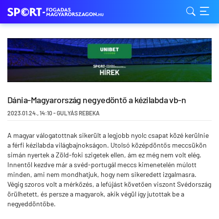
Dánia-Magyarország negyedöntő a kézilabda vb-n
2023.01.24.
,
14:10
-
GULYÁS REBEKA
A magyar válogatottnak sikerült a legjobb nyolc csapat közé kerülnie
a férfi kézilabda világbajnokságon. Utolsó középdöntős meccsükön
simán nyertek a Zöld-foki szigetek ellen, ám ez még nem volt elég.
Innentől kezdve már a svéd-portugál meccs kimenetelén múlott
minden, ami nem mondhatjuk, hogy nem sikeredett izgalmasra.
Végig szoros volt a mérkőzés, a lefújást követően viszont Svédország
örülhetett, és persze a magyarok, akik végül így jutottak be a
negyeddöntőbe.