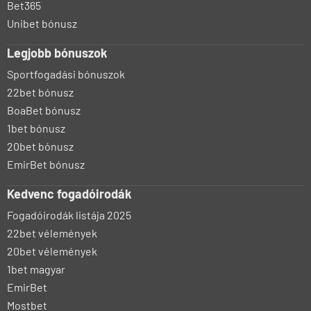
Bet365
Unibet bónusz
Legjobb bónuszok
Sportfogadási bónuszok
22bet bónusz
BoaBet bónusz
1bet bónusz
20bet bónusz
EmirBet bónusz
Kedvenc fogadóirodák
Fogadóirodák listája 2025
22bet vélemények
20bet vélemények
1bet magyar
EmirBet
Mostbet