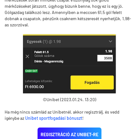
mérkőzéseket játszott, úgyhogy bízunk benne, hogy ez is egy jó.
Gólgazdag találkozó lesz. Amennyiben a meccsen 61,5 gól felett
dobnak a csapatok, pénzünk csaknem kétszeresét nyerhetjük, 1,98-
as szorzóval.
©Unibet (2023.01.24. 13:20)
Ha még nincs számlád az Unibetnél, akkor regisztrálj, és vedd
igénybe az
Unibet sportfogadási bónuszt
!
REGISZTRÁCIÓ AZ UNIBET-RE