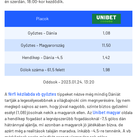
én szerdán, 18:00-kor kezdődik.
Piacok
Győztes – Dánia
1,08
Győztes – Magyarország
11,50
Hendikep – Dánia -4,5
1,42
Gólok száma – 61,5 felett
1,98
Oddsok – 2023.01.24. 13:20
A
férfi kézilabda vb győztes
tippeket nézve még mindig Dániát
tartják a legesélyesebbnek a világbajnoki cím megnyerésére. Így nem
meglepő sajnos az sem, hogy jóval nagyobb, szinte biztos győzelmi
esélyt (1,08) jósolnak nekik a magyarok ellen. Az
Unibet magyar
oldala
a hendikep fogadást a legnépszerűbb fogadásoknál -7,5 gólos dán
hátránnyal ajánlja, mi azonban a magyarok jó játékában bízva, de
azért még a realitások talaján maradva, inkább -4,5-re tennénk. A vb
mérkőzések során mindkét csapat viszonylag sok gólos