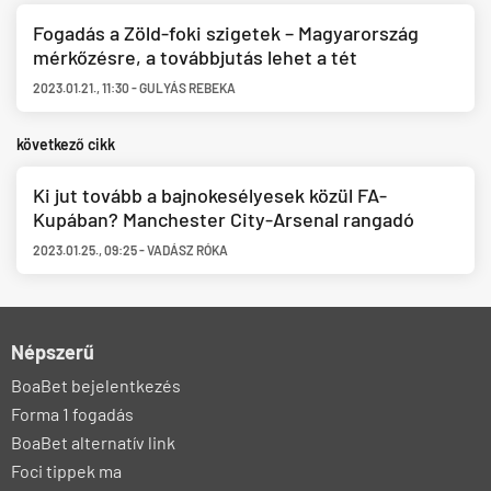
Fogadás a Zöld-foki szigetek – Magyarország
mérkőzésre, a továbbjutás lehet a tét
2023.01.21.
,
11:30
-
GULYÁS REBEKA
következő cikk
Ki jut tovább a bajnokesélyesek közül FA-
Kupában? Manchester City-Arsenal rangadó
2023.01.25.
,
09:25
-
VADÁSZ RÓKA
Népszerű
BoaBet bejelentkezés
Forma 1 fogadás
BoaBet alternatív link
Foci tippek ma