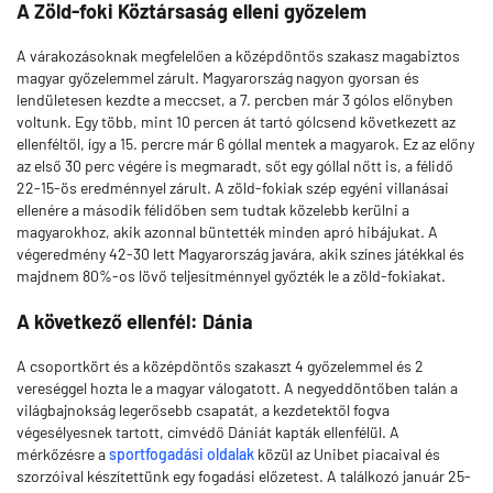
A Zöld-foki Köztársaság elleni győzelem
A várakozásoknak megfelelően a középdöntős szakasz magabiztos
magyar győzelemmel zárult. Magyarország nagyon gyorsan és
lendületesen kezdte a meccset, a 7. percben már 3 gólos előnyben
voltunk. Egy több, mint 10 percen át tartó gólcsend következett az
ellenféltől, így a 15. percre már 6 góllal mentek a magyarok. Ez az előny
az első 30 perc végére is megmaradt, sőt egy góllal nőtt is, a félidő
22-15-ös eredménnyel zárult. A zöld-fokiak szép egyéni villanásai
ellenére a második félidőben sem tudtak közelebb kerülni a
magyarokhoz, akik azonnal büntették minden apró hibájukat. A
végeredmény 42-30 lett Magyarország javára, akik színes játékkal és
majdnem 80%-os lövő teljesítménnyel győzték le a zöld-fokiakat.
A következő ellenfél: Dánia
A csoportkört és a középdöntős szakaszt 4 győzelemmel és 2
vereséggel hozta le a magyar válogatott. A negyeddöntőben talán a
világbajnokság legerősebb csapatát, a kezdetektől fogva
végesélyesnek tartott, címvédő Dániát kapták ellenfélül. A
mérkőzésre a
sportfogadási oldalak
közül az Unibet piacaival és
szorzóival készítettünk egy fogadási előzetest. A találkozó január 25-