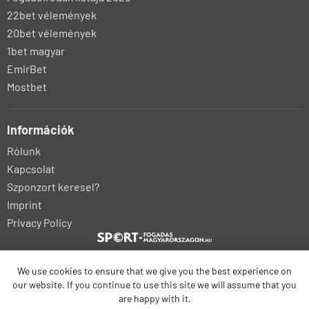
22bet vélemények
20bet vélemények
1bet magyar
EmirBet
Mostbet
Információk
Rólunk
Kapcsolat
Szponzort keresel?
Imprint
Privacy Policy
We use cookies to ensure that we give you the best experience on
our website. If you continue to use this site we will assume that you
bonus-betting.dk
bonus-parissportifs-gratuits.com
kalyteri-stoiximatiki.gr
are happy with it.