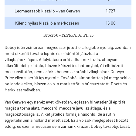
Legmagasabb kiszálló – van Gerwen
1,727
Kilenc nyilas kiszálló a mérkőzésen
15,00
Szorzók – 2025.01.01. 20:15
Dobey idén zsinórban negyedszer jutott el a legjobb nyolcig, azonban
most sikerült tovább lépnie és elődöntőt játszhat a
világbajnokságon. A folytatásra erőt adhat neki az is, ahogyan
sikerült idáig eljutnia, hiszen kétszettes hátrányból, öt elhibázott
meccsnyíl után, nem akárki, hanem a korábbi világbajnok Gerwyn
Price ellen sikerült így nyernie. Továbbá, kimondottan jól megy neki a
hollandok ellen, hiszen a vb-n már kettőt is búcsúztatott, Doets és
Merkx személyében.
Van Gerwen egy nehéz évet követően, egészen hihetetlenül építi fel
magát a torna alatt, meccsről meccsre javul az átlaga, és a
magabiztossága is. A két játékos formája hasonló, de a rutin
egyértelműen a holland mellett szól. Ez a vb sok meglepetést hozott
eddig, és ezen a meccsen sem zárnánk ki azért Dobey továbbjutását.