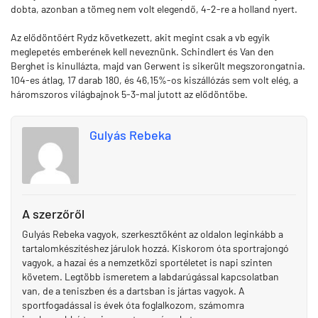
dobta, azonban a tömeg nem volt elegendő, 4-2-re a holland nyert.
Az elődöntőért Rydz következett, akit megint csak a vb egyik
meglepetés emberének kell neveznünk. Schindlert és Van den
Berghet is kinullázta, majd van Gerwent is sikerült megszorongatnia.
104-es átlag, 17 darab 180, és 46,15%-os kiszállózás sem volt elég, a
háromszoros világbajnok 5-3-mal jutott az elődöntőbe.
Gulyás Rebeka
A szerzőről
Gulyás Rebeka vagyok, szerkesztőként az oldalon leginkább a
tartalomkészítéshez járulok hozzá. Kiskorom óta sportrajongó
vagyok, a hazai és a nemzetközi sportéletet is napi szinten
követem. Legtöbb ismeretem a labdarúgással kapcsolatban
van, de a teniszben és a dartsban is jártas vagyok. A
sportfogadással is évek óta foglalkozom, számomra