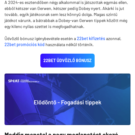
A 2024-es esztendőben négy alkalommal is játszottak egymás ellen,
ebből kétszer van Gerwen, kétszer pedig Dobey nyert. Akárki is jut
tovább, egyik játékosnak sem lesz könnyű dolga. Magas szintű
játékot várunk, a bátrabbak a Dobey-van Gerwen tippek között még
egy kilenc nyilas szettet is megfogadhatnak.
Üdvözlő bónusz igénybevétele esetén a
22bet kifizetés
azonnal,
22bet promóciós kód
használata nélkül történik.
22BET ÜDVÖZLŐ BÓNUSZ
Meddig menetel a nagy meglepetést okozó