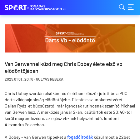
Van Gerwennel küzd meg Chris Dobey élete első vb
elődöntőjében
2025.01.01.
,
20:16
-
GULYÁS REBEKA
Chris Dobey szerdán elsőként és életében először jutott be a PDC
darts világbajnokság elődöntőjébe. Ellenfele az unokatestvérét,
Callan Rydz-et búcsúztató, már igencsak rutinosnak számító Michael
van Gerwen lesz. A mérkőzés január 2-án, csütörtök este 20:40-től
kerül megrendezésre, az egész vb-nek helyszínt adó, londoni
Alexandra Palaceban.
A Dobey – van Gerwen tippeket a
fogadóirodák
közül most a 22bet