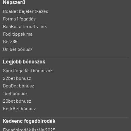
Népszerű
BoaBet bejelentkezés
Forma 1 fogadás
BoaBet alternatív link
Foci tippek ma
Bet365
Unibet bónusz
Legjobb bónuszok
Sportfogadási bónuszok
22bet bónusz
BoaBet bónusz
1bet bónusz
20bet bónusz
EmirBet bónusz
Kedvenc fogadóirodák
Fogadóirodák listája 2025