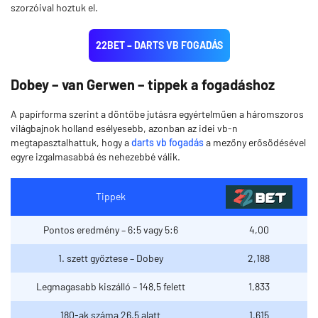
szorzóival hoztuk el.
22BET – DARTS VB FOGADÁS
Dobey – van Gerwen – tippek a fogadáshoz
A papírforma szerint a döntőbe jutásra egyértelműen a háromszoros
világbajnok holland esélyesebb, azonban az idei vb-n
megtapasztalhattuk, hogy a
darts vb fogadás
a mezőny erősödésével
egyre izgalmasabbá és nehezebbé válik.
Tippek
Pontos eredmény – 6:5 vagy 5:6
4,00
1. szett győztese – Dobey
2,188
Legmagasabb kiszálló – 148,5 felett
1,833
180-ak száma 26,5 alatt
1,615