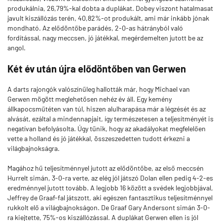
produkálnia, 26,79%-kal dobta a duplákat. Dobey viszont hatalmasat
javult kiszállózás terén, 40,82%-ot produkált, ami már inkább jónak
mondható. Az elődöntőbe parádés, 2-0-as hátrányból való
fordítással, nagy meccsen, jó játékkal, megérdemelten jutott be az
angol.
Két év után újra elődöntőben van Gerwen
A darts rajongók valószínűleg hallották már, hogy Michael van
Gerwen mögött meglehetősen nehéz év áll. Egy kemény
állkapocsműtéten van túl, hiszen alulharapása már a légzését és az
alvását, ezáltal a mindennapjait, így természetesen a teljesítményét is
negatívan befolyásolta. Úgy tűnik, hogy az akadályokat megfelelően
vette a holland és jó játékkal, összeszedetten tudott érkezni a
világbajnokságra.
Magához hű teljesítménnyel jutott az elődöntőbe, az első meccsén
Hurrelt simán, 3-0-ra verte, az elég jól játszó Dolan ellen pedig 4-2-es
eredménnyel jutott tovább. A legjobb 16 között a svédek legjobbjával,
Jeffrey de Graaf-fal játszott, aki egészen fantasztikus teljesítménnyel
rukkolt elő a világbajnokságon. De Graaf Gary Andersont simán 3-0-
ra kiejtette, 75%-os kiszállózással. A duplákat Gerwen ellen is jól