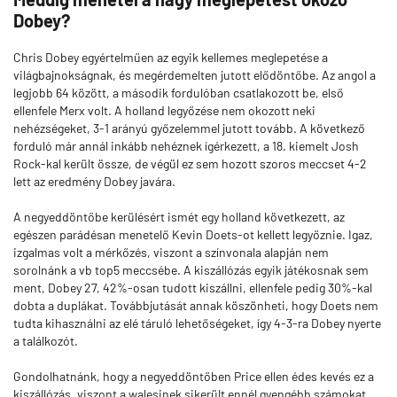
Dobey?
Chris Dobey egyértelműen az egyik kellemes meglepetése a
világbajnokságnak, és megérdemelten jutott elődöntőbe. Az angol a
legjobb 64 között, a második fordulóban csatlakozott be, első
ellenfele Merx volt. A holland legyőzése nem okozott neki
nehézségeket, 3-1 arányú győzelemmel jutott tovább. A következő
forduló már annál inkább nehéznek ígérkezett, a 18. kiemelt Josh
Rock-kal került össze, de végül ez sem hozott szoros meccset 4-2
lett az eredmény Dobey javára.
A negyeddöntőbe kerülésért ismét egy holland következett, az
egészen parádésan menetelő Kevin Doets-ot kellett legyőznie. Igaz,
izgalmas volt a mérkőzés, viszont a színvonala alapján nem
sorolnánk a vb top5 meccsébe. A kiszállózás egyik játékosnak sem
ment, Dobey 27, 42%-osan tudott kiszállni, ellenfele pedig 30%-kal
dobta a duplákat. Továbbjutását annak köszönheti, hogy Doets nem
tudta kihasználni az elé táruló lehetőségeket, így 4-3-ra Dobey nyerte
a találkozót.
Gondolhatnánk, hogy a negyeddöntőben Price ellen édes kevés ez a
kiszállózás, viszont a walesinek sikerült ennél gyengébb számokat