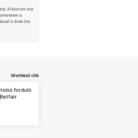
ozzá. Kiskorom óta
 ismeretem a
ssal is évek óta
következő cikk
tolsó forduló
Betfair