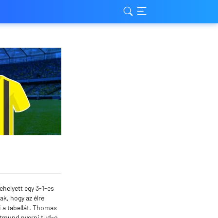
helyett egy 3-1-es
k, hogy az élre
i a tabellát. Thomas
rtmund nyerni tud-e