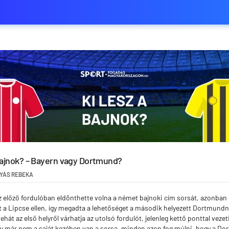
bajnok? – Bayern vagy Dortmund?
YÁS REBEKA
előző fordulóban eldönthette volna a német bajnoki cím sorsát, azonban e
 a Lipcse ellen, így megadta a lehetőséget a második helyezett Dortmundna
hát az első helyről várhatja az utolsó fordulót, jelenleg kettő ponttal vezet
y már nem a saját kezében van a sorsa, minden azon fog múlni, hogy a Do