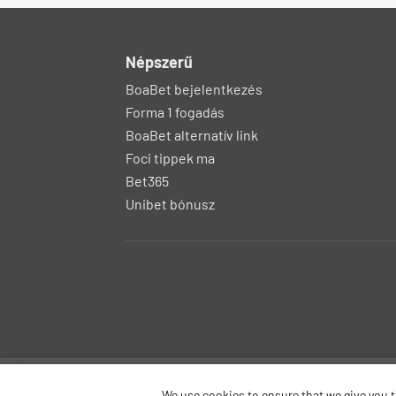
Népszerű
BoaBet bejelentkezés
Forma 1 fogadás
BoaBet alternatív link
Foci tippek ma
Bet365
Unibet bónusz
bonus-betting.dk
bonus-parissporti
We use cookies to ensure that we give you th