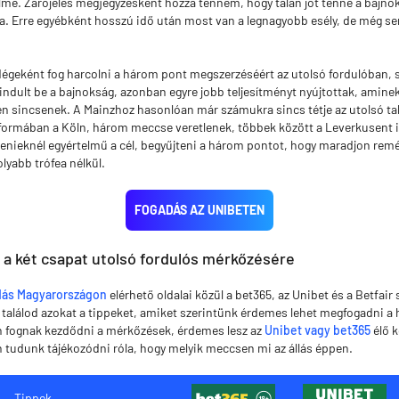
me. Zárójeles megjegyzésként hozzá tenném, hogy talán jót tenne a bajnok
. Erre egyébként hosszú idő után most van a legnagyobb esély, de még s
égeként fog harcolni a három pont megszerzéséért az utolsó fordulóban, s
ndult be a bajnokság, azonban egyre jobb teljesítményt nyújtottak, amin
n sincsenek. A Mainzhoz hasonlóan már számukra sincs tétje az utolsó ta
 formában a Köln, három meccse veretlenek, többek között a Leverkusent i
nieknél egyértelmű a cél, begyűjteni a három pontot, hogy maradjon remé
lyabb trófea nélkül.
FOGADÁS AZ UNIBETEN
 a két csapat utolsó fordulós mérkőzésére
dás Magyarországon
elérhető oldalai közül a bet365, az Unibet és a Betfair 
 találod azokat a tippeket, amiket szerintünk érdemes lehet megfogadni a h
n fognak kezdődni a mérkőzések, érdemes lesz az
Unibet vagy bet365
élő k
 tudunk tájékozódni róla, hogy melyik meccsen mi az állás éppen.
Tippek