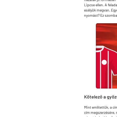
Lipcse ellen. A fela
esélyük megvan. Egye
nyomást? Ez szombat
Kötelező a győz
Mint említettük, a c
cím megszerzésére, m