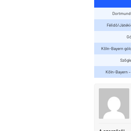
Dortmund- 
Félidő/Játék
Gó
Köln-Bayern gólo
Szögle
Köln-Bayern – 