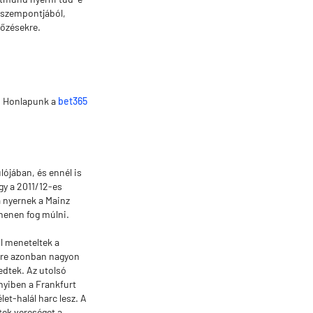
t szempontjából,
kőzésekre.
z. Honlapunk a
bet365
lójában, és ennél is
gy a 2011/12-es
 nyernek a Mainz
chenen fog múlni.
l meneteltek a
gére azonban nagyon
edtek. Az utolsó
nyiben a Frankfurt
et-halál harc lesz. A
tek vereséget a