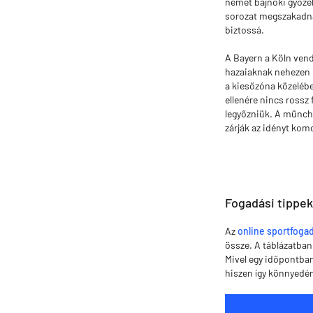
német bajnoki győzel
sorozat megszakadna
biztossá.
A Bayern a Köln vend
hazaiaknak nehezen i
a kiesőzóna közelébe
ellenére nincs rossz
legyőzniük. A münche
zárják az idényt komo
Fogadási tippek
Az
online sportfoga
össze. A táblázatban
Mivel egy időpontba
hiszen így könnyedén