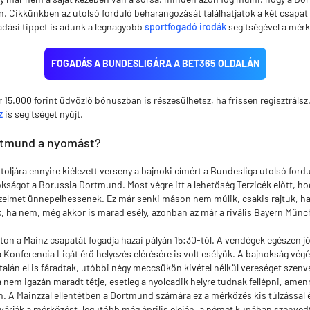
. Cikkünkben az utolsó forduló beharangozását találhatjátok a két csapa
adási tippet is adunk a legnagyobb
sportfogadó irodák
segítségével a mér
FOGADÁS A BUNDESLIGÁRA A BET365 OLDALÁN
r 15.000 forint üdvözlő bónuszban is részesülhetsz, ha frissen regisztráls
z
is segítséget nyújt.
ortmund a nyomást?
utoljára ennyire kiélezett verseny a bajnoki címért a Bundesliga utolsó fordu
kságot a Borussia Dortmund. Most végre itt a lehetőség Terzicék előtt, ho
zelmet ünnepelhessenek. Ez már senki máson nem múlik, csakis rajtuk, ha
k, ha nem, még akkor is marad esély, azonban az már a rivális Bayern Mün
 a Mainz csapatát fogadja hazai pályán 15:30-tól. A vendégek egészen jó
Konferencia Ligát érő helyezés elérésére is volt esélyük. A bajnokság vé
 talán el is fáradtak, utóbbi négy meccsükön kivétel nélkül vereséget szenv
nem igazán maradt tétje, esetleg a nyolcadik helyre tudnak fellépni, amen
en. A Mainzzal ellentétben a Dortmund számára ez a mérkőzés kis túlzással él
várják a mérkőzést, legutóbb még április elején, a német kupában szenved