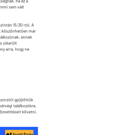
ságnak, ha ez a
emmi sem vált
zintén 15:30-tól. A
ek köszönhetően már
lálkozónak, ennek
s sikerült
ny arra, hogy ne
szorzóit gyűjtöttük
étvégi találkozókra.
özvetítéseit követni,