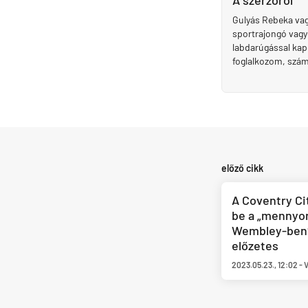
A szerzőről
Gulyás Rebeka vag
sportrajongó vagy
labdarúgással kapc
foglalkozom, szá
előző cikk
A Coventry Ci
be a „mennyor
Wembley-ben?
előzetes
2023.05.23.
,
12:02
-