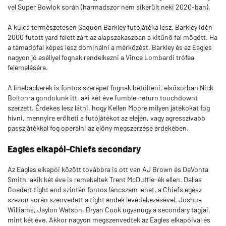
vel Super Bowlok során (harmadszor nem sikerült neki 2020-ban).
A kulcs természetesen Saquon Barkley futójátéka lesz. Barkley idén
2000 futott yard felett zárt az alapszakaszban a kitűnő fal mögött. Ha
a támadófal képes lesz dominálni a mérkőzést, Barkley és az Eagles
nagyon jó eséllyel fognak rendelkezni a Vince Lombardi trófea
felemelésére.
A linebackerek is fontos szerepet fognak betölteni, elsősorban Nick
Boltonra gondolunk itt, aki két éve fumble-return touchdownt
szerzett. Érdekes lesz látni, hogy Kellen Moore milyen játékokat fog
hívni, mennyire erőlteti a futójátékot az elején, vagy agresszívabb
passzjátékkal fog operálni az előny megszerzése érdekében.
Eagles elkapói-Chiefs secondary
Az Eagles elkapói között továbbra is ott van AJ Brown és DeVonta
Smith, akik két éve is remekeltek Trent McDuffie-ék ellen. Dallas
Goedert tight end szintén fontos láncszem lehet, a Chiefs egész
szezon során szenvedett a tight endek levédekezésével. Joshua
Williams, Jaylon Watson, Bryan Cook ugyanúgy a secondary tagjai,
mint két éve. Akkor nagyon megszenvedtek az Eagles elkapóival és