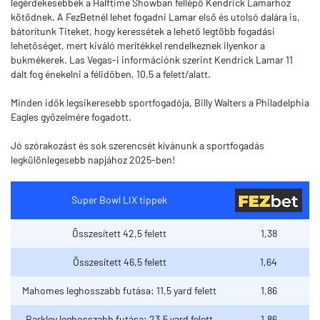
legérdekesebbek a Halftime Showban fellépő Kendrick Lamarhoz
kötődnek. A FezBetnél lehet fogadni Lamar első és utolsó dalára is,
bátorítunk Titeket, hogy keressétek a lehető legtöbb fogadási
lehetőséget, mert kiváló merítékkel rendelkeznek ilyenkor a
bukmékerek. Las Vegas-i információnk szerint Kendrick Lamar 11
dalt fog énekelni a félidőben, 10,5 a felett/alatt.
Minden idők legsikeresebb sportfogadója, Billy Walters a Philadelphia
Eagles győzelmére fogadott.
Jó szórakozást és sok szerencsét kívánunk a sportfogadás
legkülönlegesebb napjához 2025-ben!
Super Bowl LIX tippek
Összesített 42,5 felett
1,38
Összesített 46,5 felett
1,64
Mahomes leghosszabb futása: 11,5 yard felett
1,86
Barkley leghosszabb futása: 23,5 yard felett
1,86