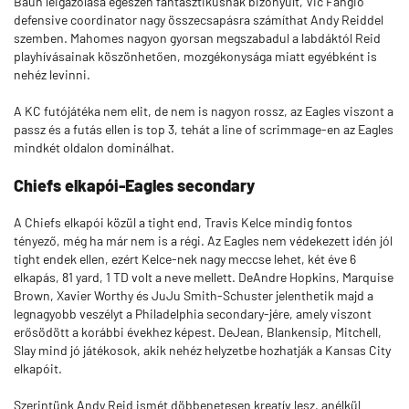
Baun leigazolása egészen fantasztikusnak bizonyult, Vic Fangio
defensive coordinator nagy összecsapásra számíthat Andy Reiddel
szemben. Mahomes nagyon gyorsan megszabadul a labdáktól Reid
playhívásainak köszönhetően, mozgékonysága miatt egyébként is
nehéz levinni.
A KC futójátéka nem elit, de nem is nagyon rossz, az Eagles viszont a
passz és a futás ellen is top 3, tehát a line of scrimmage-en az Eagles
mindkét oldalon dominálhat.
Chiefs elkapói-Eagles secondary
A Chiefs elkapói közül a tight end, Travis Kelce mindig fontos
tényező, még ha már nem is a régi. Az Eagles nem védekezett idén jól
tight endek ellen, ezért Kelce-nek nagy meccse lehet, két éve 6
elkapás, 81 yard, 1 TD volt a neve mellett. DeAndre Hopkins, Marquise
Brown, Xavier Worthy és JuJu Smith-Schuster jelenthetik majd a
legnagyobb veszélyt a Philadelphia secondary-jére, amely viszont
erősödött a korábbi évekhez képest. DeJean, Blankensip, Mitchell,
Slay mind jó játékosok, akik nehéz helyzetbe hozhatják a Kansas City
elkapóit.
Szerintünk Andy Reid ismét döbbenetesen kreatív lesz, anélkül