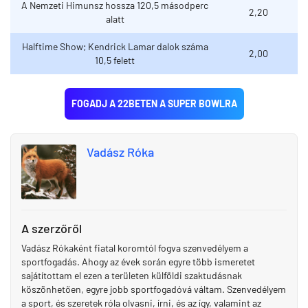
A Nemzeti Himunsz hossza 120,5 másodperc
2,20
alatt
Halftime Show; Kendrick Lamar dalok száma
2,00
10,5 felett
FOGADJ A 22BETEN A SUPER BOWLRA
Vadász Róka
A szerzőről
Vadász Rókaként fiatal koromtól fogva szenvedélyem a
sportfogadás. Ahogy az évek során egyre több ismeretet
sajátítottam el ezen a területen külföldi szaktudásnak
köszönhetően, egyre jobb sportfogadóvá váltam. Szenvedélyem
a sport, és szeretek róla olvasni, írni, és az így, valamint az