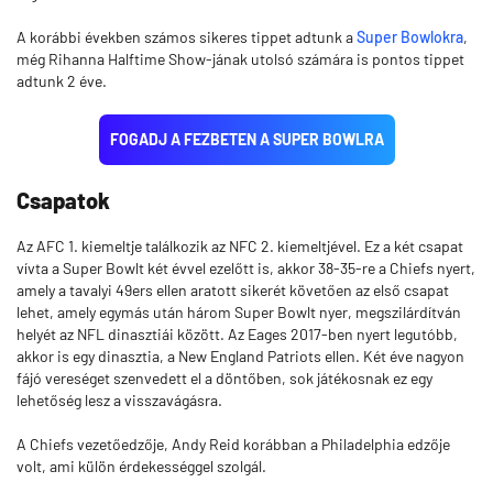
A korábbi években számos sikeres tippet adtunk a
Super Bowlokra
,
még Rihanna Halftime Show-jának utolsó számára is pontos tippet
adtunk 2 éve.
FOGADJ A FEZBETEN A SUPER BOWLRA
Csapatok
Az AFC 1. kiemeltje találkozik az NFC 2. kiemeltjével. Ez a két csapat
vívta a Super Bowlt két évvel ezelőtt is, akkor 38-35-re a Chiefs nyert,
amely a tavalyi 49ers ellen aratott sikerét követően az első csapat
lehet, amely egymás után három Super Bowlt nyer, megszilárdítván
helyét az NFL dinasztiái között. Az Eages 2017-ben nyert legutóbb,
akkor is egy dinasztia, a New England Patriots ellen. Két éve nagyon
fájó vereséget szenvedett el a döntőben, sok játékosnak ez egy
lehetőség lesz a visszavágásra.
A Chiefs vezetőedzője, Andy Reid korábban a Philadelphia edzője
volt, ami külön érdekességgel szolgál.