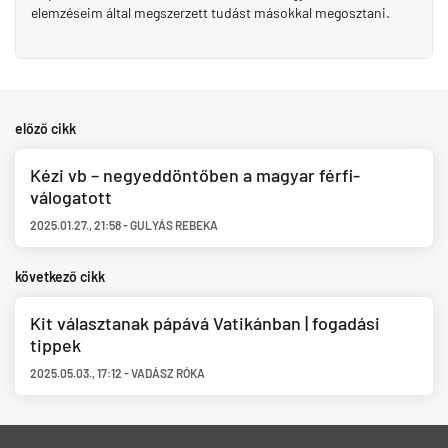
elemzéseim által megszerzett tudást másokkal megosztani.
előző cikk
Kézi vb – negyeddöntőben a magyar férfi-
válogatott
2025.01.27.
,
21:58
-
GULYÁS REBEKA
következő cikk
Kit választanak pápává Vatikánban | fogadási
tippek
2025.05.03.
,
17:12
-
VADÁSZ RÓKA