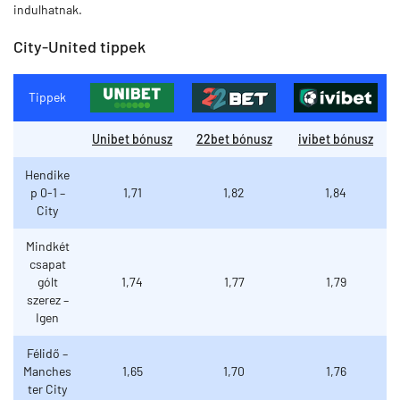
indulhatnak.
City-United tippek
Tippek
Unibet bónusz
22bet bónusz
ivibet bónusz
Hendike
p 0-1 –
1,71
1,82
1,84
City
Mindkét
csapat
gólt
1,74
1,77
1,79
szerez –
Igen
Félidő –
Manches
1,65
1,70
1,76
ter City