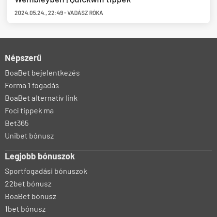
2024.05.24.
,
22:49
-
VADÁSZ RÓKA
Népszerű
BoaBet bejelentkezés
Forma 1 fogadás
BoaBet alternatív link
Foci tippek ma
Bet365
Unibet bónusz
Legjobb bónuszok
Sportfogadási bónuszok
22bet bónusz
BoaBet bónusz
1bet bónusz