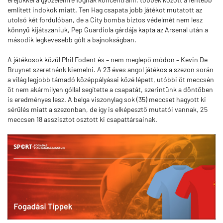
említett indokok miatt. Ten Hag csapata jobb játékot mutatott az
utolsó két fordulóban, de a City bomba biztos védelmét nem lesz
könnyű kijátszaniuk, Pep Guardiola gárdája kapta az Arsenal után a
második legkevesebb gólt a bajnokságban.
A játékosok közül Phil Fodent és – nem meglepő módon – Kevin De
Bruynet szeretnénk kiemelni. A 23 éves angol játékos a szezon során
a világ legjobb támadó középpályásai közé lépett, utóbbi öt meccsén
öt nem akármilyen góllal segítette a csapatát, szerintünk a döntőben
is eredményes lesz. A belga viszonylag sok (35) meccset hagyott ki
sérülés miatt a szezonban, de így is elképesztő mutatói vannak, 25
meccsen 18 asszisztot osztott ki csapattársainak.