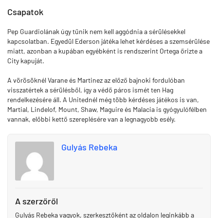
Csapatok
Pep Guardiolának úgy tűnik nem kell aggódnia a sérülésekkel
kapcsolatban. Egyedül Ederson játéka lehet kérdéses a szemsérülése
miatt, azonban a kupában egyébként is rendszerint Ortega őrizte a
City kapuját.
A vörösöknél Varane és Martinez az előző bajnoki fordulóban
visszatértek a sérülésből, így a védő páros ismét ten Hag
rendelkezésére áll. A Unitednél még több kérdéses játékos is van,
Martial, Lindelof, Mount, Shaw, Maguire és Malacia is gyógyulófélben
vannak, előbbi kettő szereplésére van a legnagyobb esély.
Gulyás Rebeka
A szerzőről
Gulyás Rebeka vagyok, szerkesztőként az oldalon leginkább a