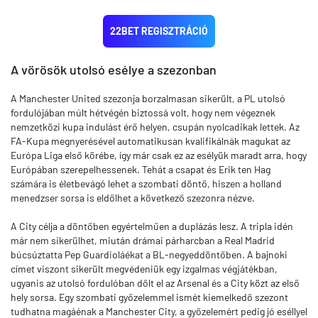
22BET REGISZTRÁCIÓ
A vörösök utolsó esélye a szezonban
A Manchester United szezonja borzalmasan sikerült, a PL utolsó
fordulójában múlt hétvégén biztossá volt, hogy nem végeznek
nemzetközi kupa indulást érő helyen, csupán nyolcadikak lettek. Az
FA-Kupa megnyerésével automatikusan kvalifikálnák magukat az
Európa Liga első körébe, így már csak ez az esélyük maradt arra, hogy
Európában szerepelhessenek. Tehát a csapat és Erik ten Hag
számára is életbevágó lehet a szombati döntő, hiszen a holland
menedzser sorsa is eldőlhet a következő szezonra nézve.
A City célja a döntőben egyértelműen a duplázás lesz. A tripla idén
már nem sikerülhet, miután drámai párharcban a Real Madrid
búcsúztatta Pep Guardioláékat a BL-negyeddöntőben. A bajnoki
címet viszont sikerült megvédeniük egy izgalmas végjátékban,
ugyanis az utolsó fordulóban dőlt el az Arsenal és a City közt az első
hely sorsa. Egy szombati győzelemmel ismét kiemelkedő szezont
tudhatna magáénak a Manchester City, a győzelemért pedig jó eséllyel