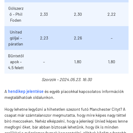
Gólszerz
ő – Phil
2,33
2,30
2,22
Foden
United
góljai –
2,23
2,26
–
páratlan
Büntetől
apok –
–
1,80
1,80
4,5 felett
Szorzók – 2024.05.23. 16:30
A
hendikep jelentése
és egyéb piacokkal kapcsolatos információk
megtalálhatóak oldalunkon.
Hogy lehetne legyőzni a hihetetlen szezont futó Manchester Cityt? A
csapat már számtalanszor megmutatta, hogy mire képes nagy téttel
bíró meccseken. Nehéz elképzelni, hogy a jelenlegi Unied képes lenne
megfogni őket, bár abban biztosak lehetünk, hogy ők is minden
erejükkel a győzelemre fognak koncentrálni, többek között a fentebb