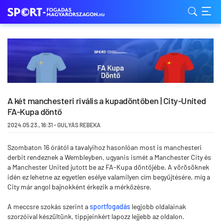
A két manchesteri rivális a kupadöntőben | City-United
FA-Kupa döntő
2024.05.23.
,
16:31
-
GULYÁS REBEKA
Szombaton 16 órától a tavalyihoz hasonlóan most is manchesteri
derbit rendeznek a Wembleyben, ugyanis ismét a Manchester City és
a Manchester United jutott be az FA-Kupa döntőjébe. A vörösöknek
idén ez lehetne az egyetlen esélye valamilyen cím begyűjtésére, míg a
City már angol bajnokként érkezik a mérkőzésre.
A meccsre szokás szerint a
sportfogadás
legjobb oldalainak
szorzóival készültünk, tippjeinkért lapozz lejjebb az oldalon.