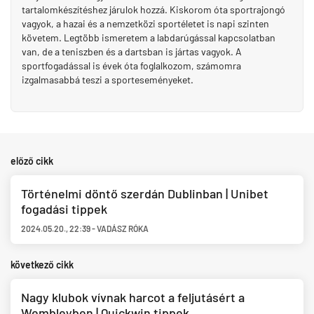
tartalomkészítéshez járulok hozzá. Kiskorom óta sportrajongó
vagyok, a hazai és a nemzetközi sportéletet is napi szinten
követem. Legtöbb ismeretem a labdarúgással kapcsolatban
van, de a teniszben és a dartsban is jártas vagyok. A
sportfogadással is évek óta foglalkozom, számomra
izgalmasabbá teszi a sporteseményeket.
előző cikk
Történelmi döntő szerdán Dublinban | Unibet
fogadási tippek
2024.05.20.
,
22:39
-
VADÁSZ RÓKA
következő cikk
Nagy klubok vívnak harcot a feljutásért a
Wembleyben | Quickwin tippek