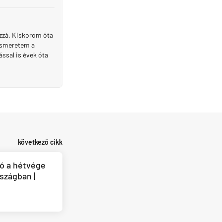
ozzá. Kiskorom óta
 ismeretem a
ssal is évek óta
következő cikk
ó a hétvége
szágban |