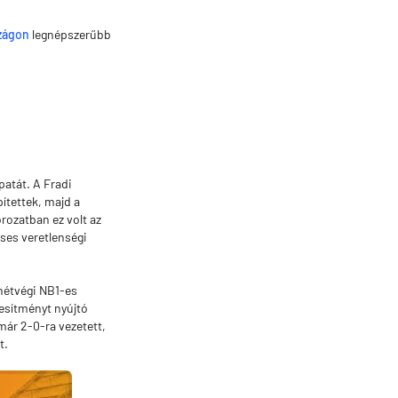
zágon
legnépszerűbb
atát. A Fradi
ítettek, majd a
orozatban ez volt az
ses veretlenségi
 hétvégi NB1-es
jesítményt nyújtó
már 2-0-ra vezetett,
t.