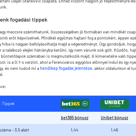
artani Dejan Stankovic csapata. Ehhez viszont nagyon jó teljesítményre les
unk.
enk fogadási tippek
nagy meccsre számíthatunk, összességében jó formában van mindkét csapa
sonló erőt képviselnek. Mindkét együttes hajtani fog a pontokért, éppen ezé
y hiba is nagyan befolyásolhatja majd a végeredményt. Úgy gondoljuk, hog
a találkozó elején hátrányba kerülni, így nem várunk sok gólt. Küzdős, haj
a büntetőlapok számában is megmutatkozik majd. A kimenetelre való tippe
ból, is a 0:1-s verziót, ahol a Ferencváros egygólos előnnyel indul és így n
gy, és nem tudod mi a
hendikep fogadás jelentése
, akkor oldalunkon el t
l.
sre:
Tippek
bet365 bónusz
Unibet bónusz
száma – 3,5 alatt
1,44
1,46