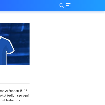
pama Arénában 18:45-
tokat tudjon szerezni
szont bízhatunk