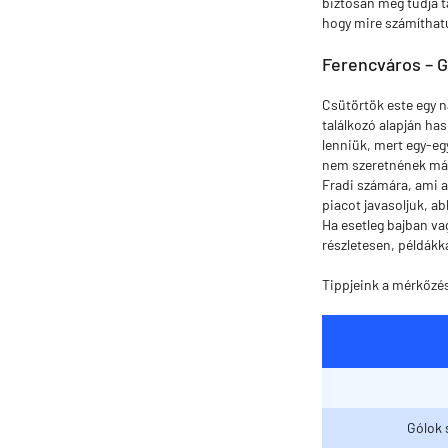
biztosan meg tudja t
hogy mire számíthat
Ferencváros – G
Csütörtök este egy 
találkozó alapján ha
lenniük, mert egy-eg
nem szeretnének már 
Fradi számára, ami 
piacot javasoljuk, ab
Ha esetleg bajban va
részletesen, példákka
Tippjeink a mérkőzé
Gólok 