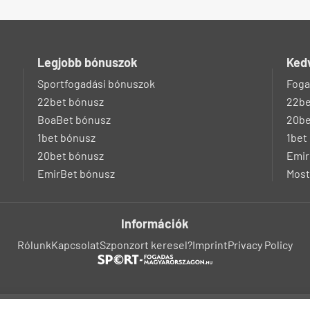
Legjobb bónuszok
Ked
Sportfogadási bónuszok
Foga
22bet bónusz
22be
BoaBet bónusz
20be
1bet bónusz
1bet
20bet bónusz
Emir
EmirBet bónusz
Most
Információk
Rólunk
Kapcsolat
Szponzort keresel?
Imprint
Privacy Policy