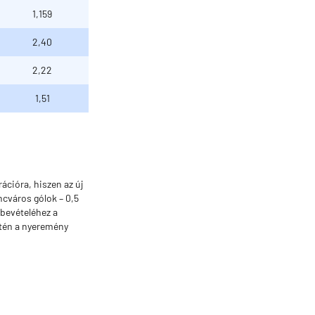
1,159
2,40
2,22
1,51
ációra, hiszen az új
cváros gólok – 0,5
ybevételéhez a
setén a nyeremény