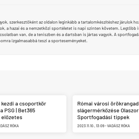
yok, szerkesztőként az oldalon leginkább a tartalomkészítéshez járulok h
ok, a hazai és a nemzetközi sportéletet is napi szinten követem. Legtöbb
solatban van, de a teniszben és a dartsban is jártas vagyok. A sportfogadá
momra izgalmasabbá teszi a sporteseményeket.
 kezdi a csoportkör
Római városi örökrangad
 a PSG | Bet365
slágermérkőzése Olaszor
 előzetes
Sportfogadási tippek
ADÁSZ RÓKA
2023.11.10.
,
13:09
-
VADÁSZ RÓKA