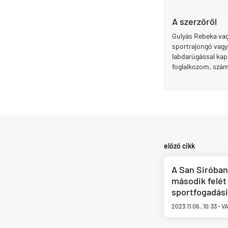
A szerzőről
Gulyás Rebeka vag
sportrajongó vagy
labdarúgással kapc
foglalkozom, szá
előző cikk
A San Siróban
második felét
sportfogadási
2023.11.06.
,
10:33
-
V