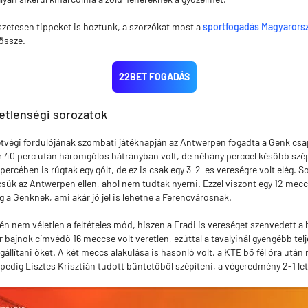
zetesen tippeket is hoztunk, a szorzókat most a
sportfogadás Magyarors
 össze.
22BET FOGADÁS
etlenségi sorozatok
tvégi fordulójának szombati játéknapján az Antwerpen fogadta a Genk csap
ár 40 perc után háromgólos hátrányban volt, de néhány perccel később szép
ercében is rúgtak egy gólt, de ez is csak egy 3-2-es vereségre volt elég. S
sük az Antwerpen ellen, ahol nem tudtak nyerni. Ezzel viszont egy 12 mecc
 a Genknek, ami akár jó jel is lehetne a Ferencvárosnak.
n nem véletlen a feltételes mód, hiszen a Fradi is vereséget szenvedett a
 bajnok címvédő 16 meccse volt veretlen, ezúttal a tavalyinál gyengébb tel
llítani őket. A két meccs alakulása is hasonló volt, a KTE bő fél óra után 
pedig Lisztes Krisztián tudott büntetőből szépíteni, a végeredmény 2-1 let