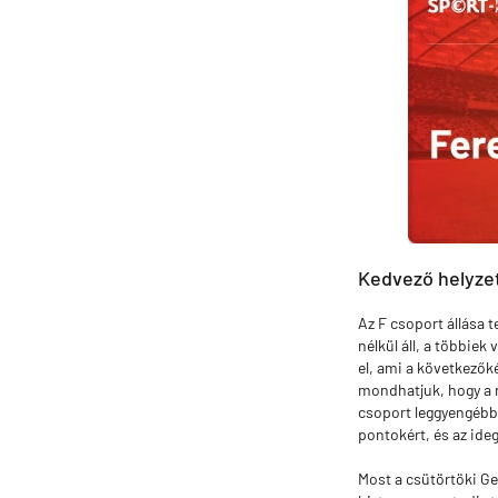
Kedvező helyze
Az F csoport állása 
nélkül áll, a többiek
el, ami a következők
mondhatjuk, hogy a n
csoport leggyengébb 
pontokért, és az ide
Most a csütörtöki Gen