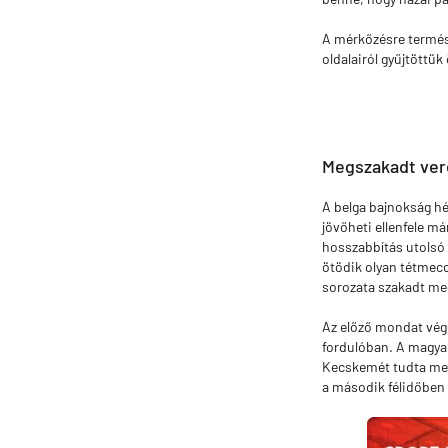
A mérkőzésre termés
oldalairól gyűjtöttük
Megszakadt ver
A belga bajnokság hé
jövőheti ellenfele m
hosszabbítás utolsó p
ötödik olyan tétmecc
sorozata szakadt meg
Az előző mondat végé
fordulóban. A magyar
Kecskemét tudta megá
a második félidőben 