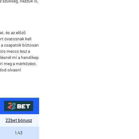
z szükség, nézzük is,
t, és az előző
rt óvatosnak kell
y a csapatok biztosan
tós meccs lesz a
lésnél mi a hendikep
yeri meg a mérkőzést.
udod olvasni
22bet bónusz
1,43