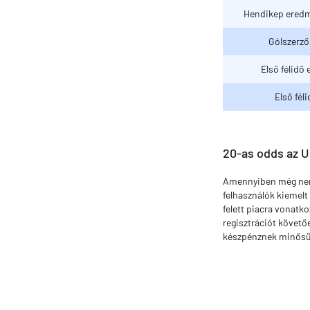
Hendikep eredm
Gólszerző
Első félidő
Első féli
20-as odds az U
Amennyiben még nem r
felhasználók kiemelt
felett piacra vonatk
regisztrációt követő
készpénznek minősül,