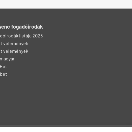
venc fogadóirodák
dóirodák listája 2025
t vélemények
t vélemények
 magyar
Bet
bet