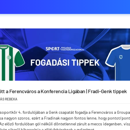
tt a Ferencváros a Konferencia Ligában | Fradi-Genk tippek
ÁS REBEKA
csoportkör 4. fordulójában a Genk csapatát fogadja a Ferencváros a Grou
lása nagyon szoros, ezért a Fradinak nagyon fontos lenne, hogy pontot/pon
 Az előző fordulóban gól nélküli döntetlennel zárult a meccs idegenben, vi
lyán sikerül kiharcolnia a zöld-fehéreknek a győzelmet.