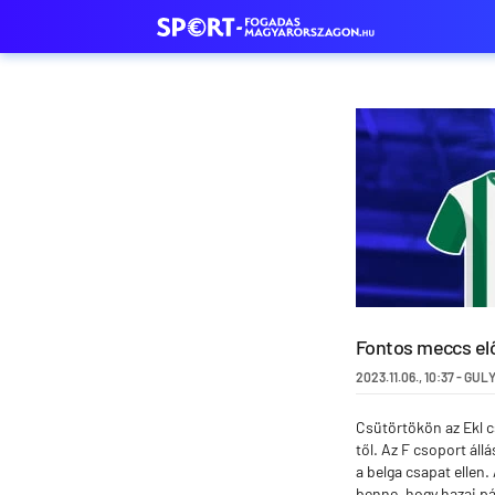
Fontos meccs elő
2023.11.06.
,
10:37
-
GULY
Csütörtökön az Ekl 
től. Az F csoport ál
a belga csapat ellen.
benne, hogy hazai pá