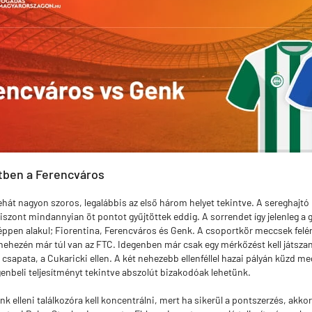
tben a Ferencváros
tehát nagyon szoros, legalábbis az első három helyet tekintve. A sereghajtó
 viszont mindannyian öt pontot gyűjtöttek eddig. A sorrendet így jelenleg a
éppen alakul; Fiorentina, Ferencváros és Genk. A csoportkör meccsek felé
ehezén már túl van az FTC. Idegenben már csak egy mérkőzést kell játszan
csapata, a Cukaricki ellen. A két nehezebb ellenféllel hazai pályán küzd me
genbeli teljesítményt tekintve abszolút bizakodóak lehetünk.
k elleni találkozóra kell koncentrálni, mert ha sikerül a pontszerzés, akko