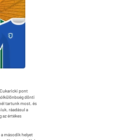
 Cukaricki pont
 gólkülönbség dönti
nél tartunk most, és
iuk, ráadásul a
g az értékes
r a második helyet