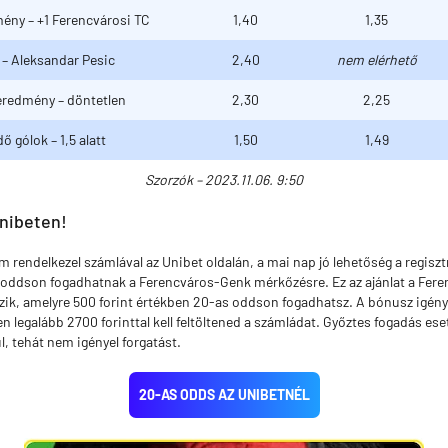
ény – +1 Ferencvárosi TC
1,40
1,35
 – Aleksandar Pesic
2,40
nem elérhető
 eredmény – döntetlen
2,30
2,25
dő gólok – 1,5 alatt
1,50
1,49
Szorzók – 2023.11.06. 9:50
nibeten!
endelkezel számlával az Unibet oldalán, a mai nap jó lehetőség a regisztr
 oddson fogadhatnak a Ferencváros-Genk mérkőzésre. Ez az ajánlat a Feren
ozik, amelyre 500 forint értékben 20-as oddson fogadhatsz. A bónusz igén
en legalább 2700 forinttal kell feltöltened a számládat. Győztes fogadás e
 tehát nem igényel forgatást.
20-AS ODDS AZ UNIBETNÉL