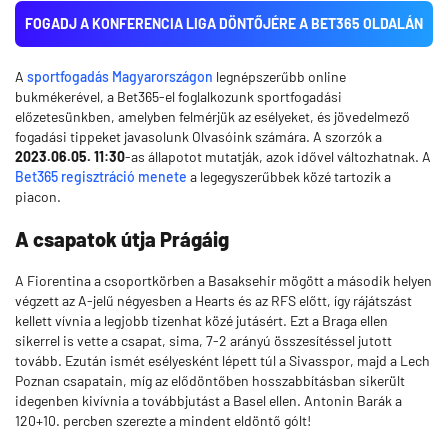
FOGADJ A KONFERENCIA LIGA DÖNTŐJÉRE A BET365 OLDALÁN
A
sportfogadás Magyarországon
legnépszerűbb online
bukmékerével, a Bet365-el foglalkozunk sportfogadási
előzetesünkben, amelyben felmérjük az esélyeket, és jövedelmező
fogadási tippeket javasolunk Olvasóink számára. A szorzók a
2023.06.05. 11:30
-as állapotot mutatják, azok idővel változhatnak. A
Bet365 regisztráció menete
a legegyszerűbbek közé tartozik a
piacon.
A csapatok útja Prágáig
A Fiorentina a csoportkörben a Basaksehir mögött a második helyen
végzett az A-jelű négyesben a Hearts és az RFS előtt, így rájátszást
kellett vívnia a legjobb tizenhat közé jutásért. Ezt a Braga ellen
sikerrel is vette a csapat, sima, 7-2 arányú összesítéssel jutott
tovább. Ezután ismét esélyesként lépett túl a Sivasspor, majd a Lech
Poznan csapatain, míg az elődöntőben hosszabbításban sikerült
idegenben kivívnia a továbbjutást a Basel ellen. Antonin Barák a
120+10. percben szerezte a mindent eldöntő gólt!