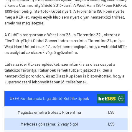
sikere a Community Shield 2013-ban). A West Ham 1964-ben KEK-et,
1999-ben pedig Intertotó-Kupát nyert. A Fiorentina 1961-ben nyerte
meg a KEK-et, vagyis egyik klub sem nyert olyan nemzetközi trófeát,
amely ma még létezne.
A ClubElo rangsorban a West Ham 28., a Fiorentina 32., viszont a
FiveThirtyEight Global Soccer Indexe szerint a Fiorentina 31., míg a
West Ham United csak 47., ezért nem meglepő, hogy a weboldal 56%-
os esélyt ad az olaszok végső győzelmére.
Látva az idei KL-szereplésüket, szerintünk is az olasz csapat a
találkozó favoritja. Italianóék remek futballt játszottak idén a
nemzetközi porondon, és az Olasz Kupában is bizonyították, hogy a
kuparendszerű lebonyolításban jól teljesítenek.
UEFA Konferencia Liga döntő Bet365-tippek
Magasba emeli a trófeát: Fiorentina
1,95
Mérkőzés gólszáma: 2 vagy 3 gól
1,95