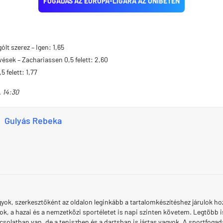
FOGADÁS AZ EURÓPA-LIGÁRA AZ UNIBETEN
lt szerez – Igen: 1,65
vések – Zachariassen 0,5 felett: 2,60
 felett: 1,77
. 14:30
Gulyás Rebeka
yok, szerkesztőként az oldalon leginkább a tartalomkészítéshez járulok h
ok, a hazai és a nemzetközi sportéletet is napi szinten követem. Legtöbb
solatban van, de a teniszben és a dartsban is jártas vagyok. A sportfogadá