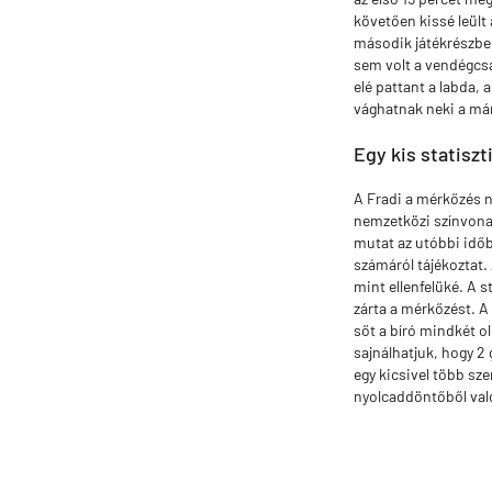
követően kissé leült
második játékrészben
sem volt a vendégcsa
elé pattant a labda,
vághatnak neki a már
Egy kis statiszt
A Fradi a mérkőzés n
nemzetközi színvonal
mutat az utóbbi időb
számáról tájékoztat.
mint ellenfelüké. A s
zárta a mérkőzést. A 
sőt a bíró mindkét ol
sajnálhatjuk, hogy 2 
egy kicsivel több sz
nyolcaddöntőből val