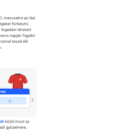
EL meccsekre az idei
égeket fürkészni,
 fogadást lehetett
meccs napján figyelni
zóval teszel élő
.
lak
közül most az
radi győzelmére,