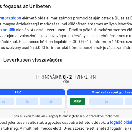
 fogadás az Unibeten
yarországon
elérhető oldalai már számos promóciót ajánlottak a BL és az 
 A magyar érdekeltségű mérkőzéseknél különösen érdemes az ilyen lehetős
a bet365
oldalán. Az első Leverkusen – Fradira például kockázatmentes élő
z az ajánlat valószínűleg a visszavágóra is érvényes lesz, tehát érdemes a 
ócióknál. Ha a meccs közben legalább 3.000 Ft-ért, minimum 1,40-es szor
tes szelvény esetén 3.000 forint értékű bónuszpénzt írnak jóvá a számládra
 – Leverkusen visszavágóra
est jelentősen változtak a győztes csapatra tehető oddsok, a
fogadó olda
áltuk meg. A múlt heti meccs előtt 10-es szorzó felett lehetett fogadni a F