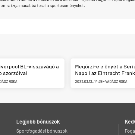
momra izgalmasabbá teszi a sporteseményeket.
iverpool BL-visszavágó a
Megőrzi-e előnyét a Seri
b szorzóival
Napoli az Eintracht Frank
DÁSZ RÓKA
2023.03.13.
,
14:39
-
VADÁSZ RÓKA
Legjobb bónuszok
Ked
Sportfogadási bónuszok
Foga