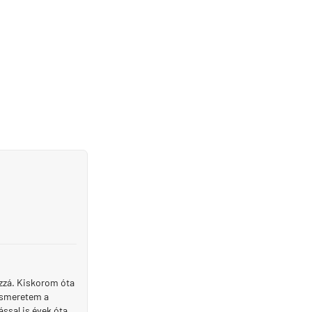
ozzá. Kiskorom óta
 ismeretem a
ssal is évek óta