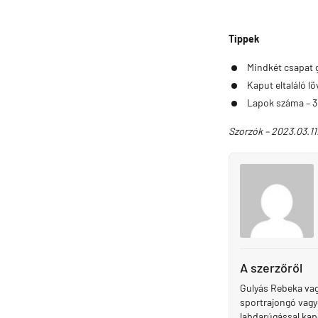
Tippek
Mindkét csapat gó
Kaput eltaláló lö
Lapok száma – 3,5
Szorzók – 2023.03.11
A szerzőről
Gulyás Rebeka vag
sportrajongó vagy
labdarúgással kapc