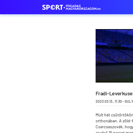
Fradi–Leverkuse
2023.03.13.
,
11:30
-
GULY
Múlt hét csütörtökön
otthonában. A zöld-fe
Csercseszovék, hogy 
az első 15 percet me