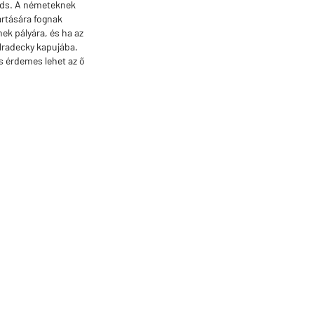
dds. A németeknek
tartására fognak
ek pályára, és ha az
 Hradecky kapujába.
is érdemes lehet az ő