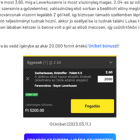
re most 3,60, míg a Leverkusenre is most viszonylag magas, 2,04-es az o
lt szereznie a győzelemhez, valószínűleg első sorban a beállított előny meg
ncvárosnak viszont legalább 2 gól kell, így biztosan támadó szellemben lépn
ó teljesítményt tudnak hozni, akkor jó eséllyel be is tudnak találni Lukas
sen lábában kétszer is benne volt a gól az előző meccsen, így csütörtökön 
tre és vedd igénybe az akár 20.000 forint értékű
Unibet bónuszt
!
©Unibet (2023.03.11.)