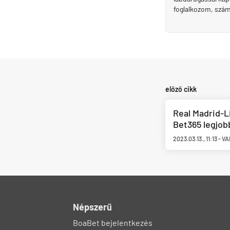
foglalkozom, szá
előző cikk
Real Madrid-L
Bet365 legjob
2023.03.13.
,
11:13
-
VA
Népszerű
BoaBet bejelentkezés