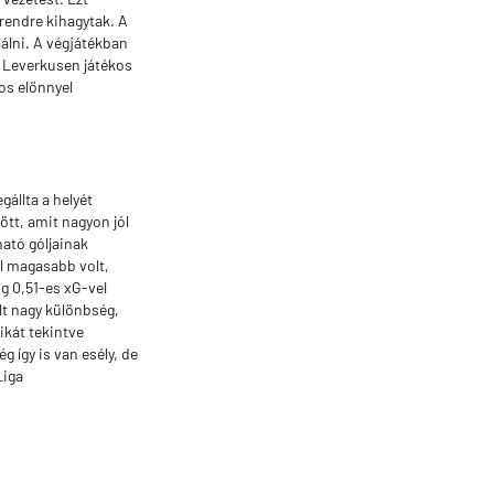
rendre kihagytak. A
lálni. A végjátékban
ó Leverkusen játékos
os előnnyel
állta a helyét
ött, amit nagyon jól
ható góljainak
al magasabb volt,
ig 0,51-es xG-vel
olt nagy különbség,
ikát tekintve
 így is van esély, de
Liga