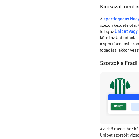
Kockázatmentes
A
sportfogadás Mag
szezon kezdete óta.
főleg az
Unibet vagy 
kötni az Unibetnél. E
a sportfogadási prom
fogadást, akkor vesz
Szorzók a Fradi
Az első meccshez kép
Unibet szorzóit vizsg