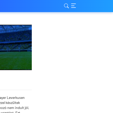
Bayer Leverkusen
zzel készültek
ozó nem indult jól,
 vezetést. Ezt