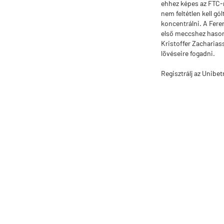
ehhez képes az FTC-
nem feltétlen kell gó
koncentrálni. A Fere
első meccshez hasonl
Kristoffer Zacharias
lövéseire fogadni.
Regisztrálj az Unibe