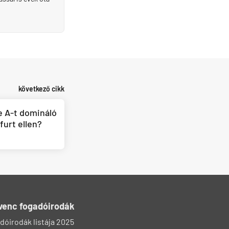
következő cikk
e A-t domináló
furt ellen?
venc fogadóirodák
dóirodák listája 2025