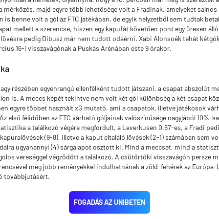
 a mérkőzés, majd egyre több lehetősége volt a Fradinak, amelyeket sajnos 
 is benne volt a gól az FTC játékában, de egyik helyzetből sem tudtak beta
pat mellett a szerencse, hiszen egy kapufát követően pont egy üresen áll
 a lövésre pedig Dibusz már nem tudott odaérni. Xabi Alonsoék tehát kétgól
cius 16-i visszavágónak a Puskás Arénában este 9 órakor.
ika
agy részében egyenrangú ellenfélként tudott játszani, a csapat abszolút meg
on is. A meccs képét tekintve nem volt két gól különbség a két csapat köz
en egyre többet használt xG mutató, ami a csapatok, illetve játékosok vár
 Az első félidőben az FTC várható góljainak valószínűsége nagyjából 10%-k
tatisztika a találkozó végére megfordult, a Leverkusen 0,67-es, a Fradi ped
kapuralövések (9-8), illetve a kaput eltaláló lövések (2-1) számában sem v
dalra ugyanannyi (4) sárgalapot osztott ki. Mind a meccset, mind a statiszt
gólos vereséggel végződött a találkozó. A csütörtöki visszavágón persze még
erencsével még jobb reményekkel indulhatnának a zöld-fehérek az Európa-
ó továbbjutásért.
FOGADÁS AZ UNIBETEN