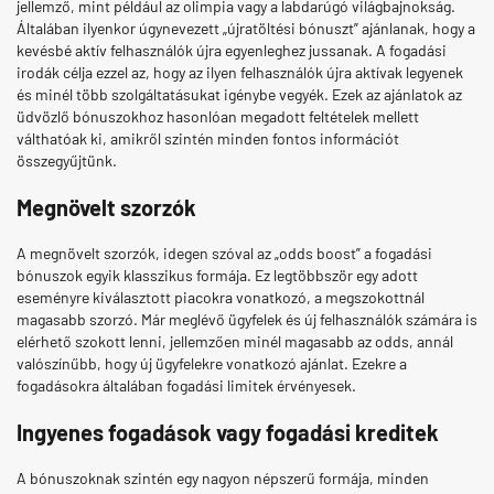
jellemző, mint például az olimpia vagy a labdarúgó világbajnokság.
Általában ilyenkor úgynevezett „újratöltési bónuszt” ajánlanak, hogy a
kevésbé aktív felhasználók újra egyenleghez jussanak. A fogadási
irodák célja ezzel az, hogy az ilyen felhasználók újra aktívak legyenek
és minél több szolgáltatásukat igénybe vegyék. Ezek az ajánlatok az
üdvözlő bónuszokhoz hasonlóan megadott feltételek mellett
válthatóak ki, amikről szintén minden fontos információt
összegyűjtünk.
Megnövelt szorzók
A megnövelt szorzók, idegen szóval az „odds boost” a fogadási
bónuszok egyik klasszikus formája. Ez legtöbbször egy adott
eseményre kiválasztott piacokra vonatkozó, a megszokottnál
magasabb szorzó. Már meglévő ügyfelek és új felhasználók számára is
elérhető szokott lenni, jellemzően minél magasabb az odds, annál
valószínűbb, hogy új ügyfelekre vonatkozó ajánlat. Ezekre a
fogadásokra általában fogadási limitek érvényesek.
Ingyenes fogadások vagy fogadási kreditek
A bónuszoknak szintén egy nagyon népszerű formája, minden