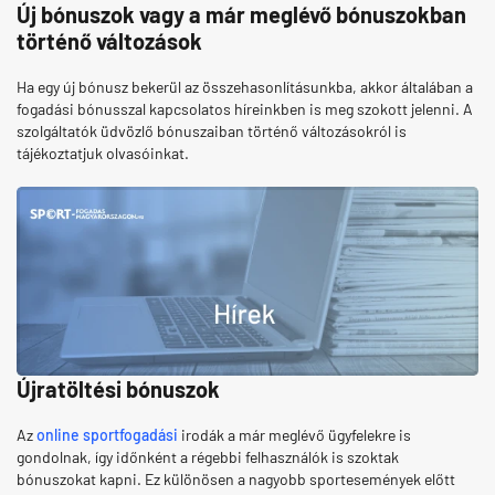
Új bónuszok vagy a már meglévő bónuszokban
történő változások
Ha egy új bónusz bekerül az összehasonlításunkba, akkor általában a
fogadási bónusszal kapcsolatos híreinkben is meg szokott jelenni. A
szolgáltatók üdvözlő bónuszaiban történő változásokról is
tájékoztatjuk olvasóinkat.
Újratöltési bónuszok
Az
online sportfogadási
irodák a már meglévő ügyfelekre is
gondolnak, így időnként a régebbi felhasználók is szoktak
bónuszokat kapni. Ez különösen a nagyobb sportesemények előtt