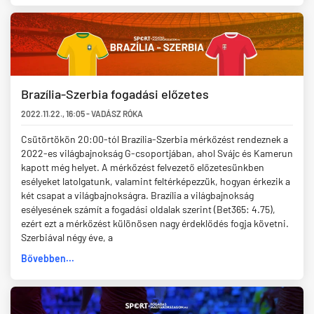
Brazília-Szerbia fogadási előzetes
2022.11.22.
,
16:05
-
VADÁSZ RÓKA
Csütörtökön 20:00-tól Brazília-Szerbia mérkőzést rendeznek a
2022-es világbajnokság G-csoportjában, ahol Svájc és Kamerun
kapott még helyet. A mérkőzést felvezető előzetesünkben
esélyeket latolgatunk, valamint feltérképezzük, hogyan érkezik a
két csapat a világbajnokságra. Brazília a világbajnokság
esélyesének számít a fogadási oldalak szerint (Bet365: 4.75),
ezért ezt a mérkőzést különösen nagy érdeklődés fogja követni.
Szerbiával négy éve, a
Bővebben...