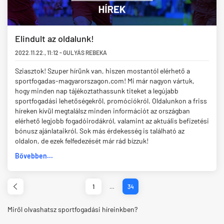
Elindult az oldalunk!
2022.11.22.
,
11:12
-
GULYÁS REBEKA
Sziasztok! Szuper hírünk van, hiszen mostantól elérhető a
sportfogadas-magyarorszagon.com! Mi már nagyon vártuk,
hogy minden nap tájékoztathassunk titeket a legújabb
sportfogadási lehetőségekről, promóciókról. Oldalunkon a friss
híreken kívül megtalálsz minden információt az országban
elérhető legjobb fogadóirodákról, valamint az aktuális befizetési
bónusz ajánlataikról. Sok más érdekesség is található az
oldalon, de ezek felfedezését már rád bízzuk!
Bővebben...
1
…
34
Miről olvashatsz sportfogadási híreinkben?