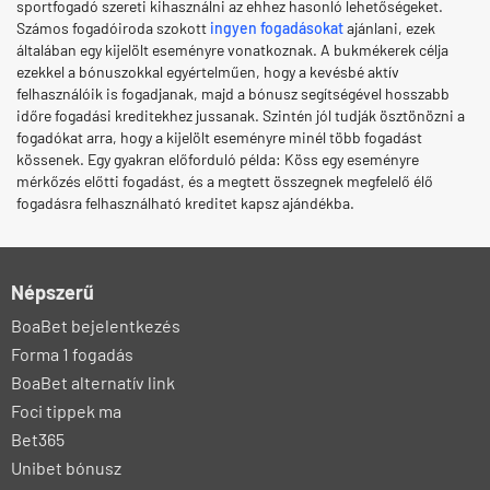
sportfogadó szereti kihasználni az ehhez hasonló lehetőségeket.
Számos fogadóiroda szokott
ingyen fogadásokat
ajánlani, ezek
általában egy kijelölt eseményre vonatkoznak. A bukmékerek célja
ezekkel a bónuszokkal egyértelműen, hogy a kevésbé aktív
felhasználóik is fogadjanak, majd a bónusz segítségével hosszabb
időre fogadási kreditekhez jussanak. Szintén jól tudják ösztönözni a
fogadókat arra, hogy a kijelölt eseményre minél több fogadást
kössenek. Egy gyakran előforduló példa: Köss egy eseményre
mérkőzés előtti fogadást, és a megtett összegnek megfelelő élő
fogadásra felhasználható kreditet kapsz ajándékba.
Népszerű
BoaBet bejelentkezés
Forma 1 fogadás
BoaBet alternatív link
Foci tippek ma
Bet365
Unibet bónusz