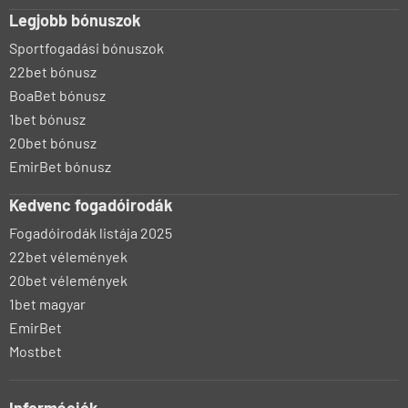
Legjobb bónuszok
Sportfogadási bónuszok
22bet bónusz
BoaBet bónusz
1bet bónusz
20bet bónusz
EmirBet bónusz
Kedvenc fogadóirodák
Fogadóirodák listája 2025
22bet vélemények
20bet vélemények
1bet magyar
EmirBet
Mostbet