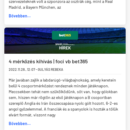
szervezeteknek volt a szponzora az osztrák cég, mint a Real
Madrid, a Bayern München, az
Bővebben...
4 mérkőzés kihívás | foci vb bet365
2022.11.28.
,
12:07
-
GULYÁS REBEKA
Már javában zajlik a labdarúgó-világbajnokság, amely keretein
belül 4 csoportmérkőzést rendeznek minden játéknapon.
Meccsekben tehát nem szűkölködünk, sőt van, hogy gólokban
sem, hiszen már rögtön az első játéknapon a B csoportban
szereplő Anglia és Irán összecsapása nyolc gólt hozott, 6-2-es
angol győzelemmel. A franciák és a spanyolok is hozták a tőlük
elvárt formát, viszont nagy
Bővebben...