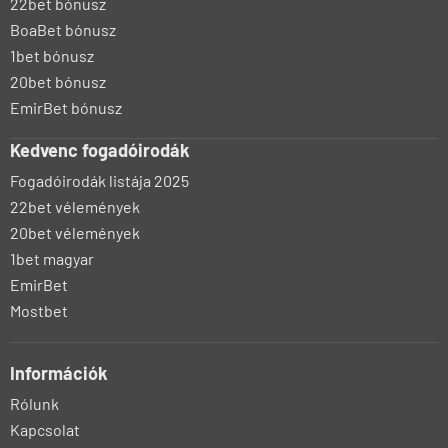
22bet bónusz
BoaBet bónusz
1bet bónusz
20bet bónusz
EmirBet bónusz
Kedvenc fogadóirodák
Fogadóirodák listája 2025
22bet vélemények
20bet vélemények
1bet magyar
EmirBet
Mostbet
Információk
Rólunk
Kapcsolat