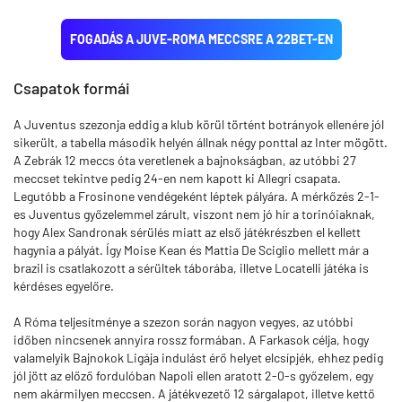
FOGADÁS A JUVE-ROMA MECCSRE A 22BET-EN
Csapatok formái
A Juventus szezonja eddig a klub körül történt botrányok ellenére jól
sikerült, a tabella második helyén állnak négy ponttal az Inter mögött.
A Zebrák 12 meccs óta veretlenek a bajnokságban, az utóbbi 27
meccset tekintve pedig 24-en nem kapott ki Allegri csapata.
Legutóbb a Frosinone vendégeként léptek pályára. A mérkőzés 2-1-
es Juventus győzelemmel zárult, viszont nem jó hír a torinóiaknak,
hogy Alex Sandronak sérülés miatt az első játékrészben el kellett
hagynia a pályát. Így Moise Kean és Mattia De Sciglio mellett már a
brazil is csatlakozott a sérültek táborába, illetve Locatelli játéka is
kérdéses egyelőre.
A Róma teljesítménye a szezon során nagyon vegyes, az utóbbi
időben nincsenek annyira rossz formában. A Farkasok célja, hogy
valamelyik Bajnokok Ligája indulást érő helyet elcsípjék, ehhez pedig
jól jött az előző fordulóban Napoli ellen aratott 2-0-s győzelem, egy
nem akármilyen meccsen. A játékvezető 12 sárgalapot, illetve kettő