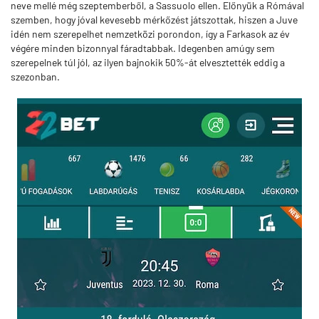
neve mellé még szeptemberből, a Sassuolo ellen. Előnyük a Rómával
szemben, hogy jóval kevesebb mérkőzést játszottak, hiszen a Juve
idén nem szerepelhet nemzetközi porondon, így a Farkasok az év
végére minden bizonnyal fáradtabbak. Idegenben amúgy sem
szerepelnek túl jól, az ilyen bajnokik 50%-át elvesztették eddig a
szezonban.