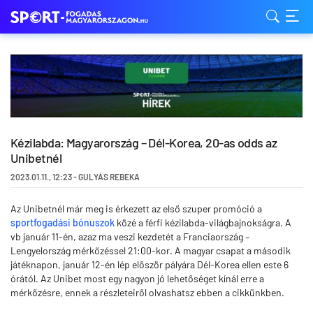
Kézilabda: Magyarország – Dél-Korea, 20-as odds az
Unibetnél
2023.01.11.
,
12:23
-
GULYÁS REBEKA
Az Unibetnél már meg is érkezett az első szuper promóció a
sportfogadási bónuszok
közé a férfi kézilabda-világbajnokságra. A
vb január 11-én, azaz ma veszi kezdetét a Franciaország –
Lengyelország mérkőzéssel 21:00-kor. A magyar csapat a második
játéknapon, január 12-én lép először pályára Dél-Korea ellen este 6
órától. Az Unibet most egy nagyon jó lehetőséget kínál erre a
mérkőzésre, ennek a részleteiről olvashatsz ebben a cikkünkben.