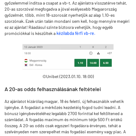
győzelemmel indítsa a csapat a vb-t. Az ajánlatra visszatérve tehát,
20-as szorzóval megfogadva a jóval esélyesebb Magyarország
győzelmét, több, mint 18-szorosát nyerhetjük az alap 1,10-es
szorzónak. Ezek után talán mondani sem kell, hogy mennyire megéri
ez az ajánlat! Ráadásul szinte biztosra vehetjük, hogy egyéb
promóciókkal is készültek a
kézilabda férfi vb-re.
©Unibet (2023.01.10. 18:00)
A 20-as odds felhasználásának feltételei
Az ajánlatot kizárólag magyar, 18 és feletti, új felhasználók vehetik
igénybe. A fogadást a mérkőzés kezdetéig fogod tudni leadni. A
bónusz igénybevételéhez legalább 2700 forinttal kel feltöltened a
számládat. A fogadás maximum és minimum tétje 500 Ft értékű
összeg. A 20-as odds csak egyszeri fogadásra érvényes, tehát a
szelvényeden nem szerepelhet más fogadási esemény vagy piac. A