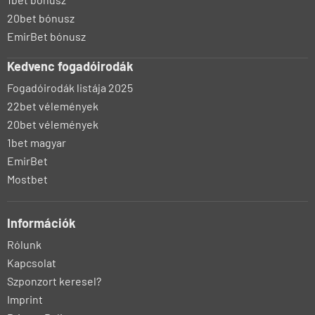
20bet bónusz
EmirBet bónusz
Kedvenc fogadóirodák
Fogadóirodák listája 2025
22bet vélemények
20bet vélemények
1bet magyar
EmirBet
Mostbet
Információk
Rólunk
Kapcsolat
Szponzort keresel?
Imprint