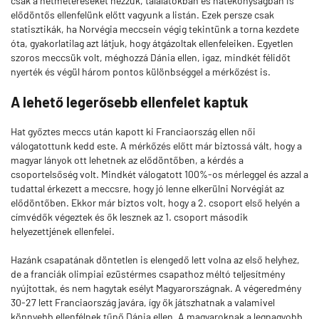
csak a hétmétereseket nézzük, találatokban és hatékonyságban is
elődöntős ellenfelünk előtt vagyunk a listán. Ezek persze csak
statisztikák, ha Norvégia meccsein végig tekintünk a torna kezdete
óta, gyakorlatilag azt látjuk, hogy átgázoltak ellenfeleiken. Egyetlen
szoros meccsük volt, méghozzá Dánia ellen, igaz, mindkét félidőt
nyerték és végül három pontos különbséggel a mérkőzést is.
A lehető legerősebb ellenfelet kaptuk
Hat győztes meccs után kapott ki Franciaország ellen női
válogatottunk kedd este. A mérkőzés előtt már biztossá vált, hogy a
magyar lányok ott lehetnek az elődöntőben, a kérdés a
csoportelsőség volt. Mindkét válogatott 100%-os mérleggel és azzal a
tudattal érkezett a meccsre, hogy jó lenne elkerülni Norvégiát az
elődöntőben. Ekkor már biztos volt, hogy a 2. csoport első helyén a
címvédők végeztek és ők lesznek az 1. csoport második
helyezettjének ellenfelei.
Hazánk csapatának döntetlen is elengedő lett volna az első helyhez,
de a franciák olimpiai ezüstérmes csapathoz méltó teljesítmény
nyújtottak, és nem hagytak esélyt Magyarországnak. A végeredmény
30-27 lett Franciaország javára, így ők játszhatnak a valamivel
könnyebb ellenfélnek tűnő Dánia ellen. A magyaroknak a legnagyobb