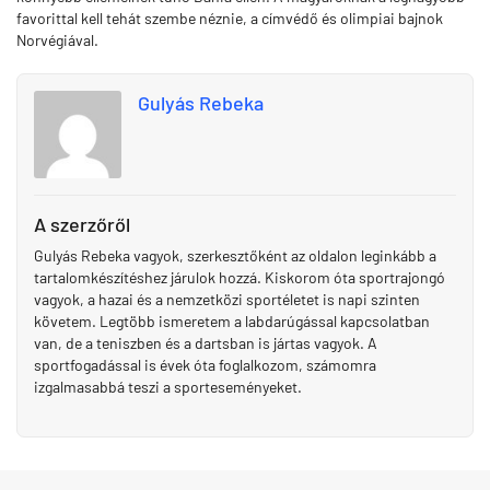
favorittal kell tehát szembe néznie, a címvédő és olimpiai bajnok
Norvégiával.
Gulyás Rebeka
A szerzőről
Gulyás Rebeka vagyok, szerkesztőként az oldalon leginkább a
tartalomkészítéshez járulok hozzá. Kiskorom óta sportrajongó
vagyok, a hazai és a nemzetközi sportéletet is napi szinten
követem. Legtöbb ismeretem a labdarúgással kapcsolatban
van, de a teniszben és a dartsban is jártas vagyok. A
sportfogadással is évek óta foglalkozom, számomra
izgalmasabbá teszi a sporteseményeket.