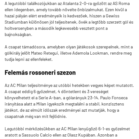
A legutóbbi találkozójukban az Atalanta 2-0-ra győzött az AS Roma
ellen idegenben, amely tovább növelte önbizalmukat. Ezen kívül a
hazai pályán elért eredményeik is kedvezőek, hiszen a Gewiss
Stadiumban különösen jól teljesítenek, övék a legtöbb szerzett gól és
holtversenyben a második legkevesebb vesztett pont a
bajnokságban.
A csapat támadósora, amelyben olyan játékosok szerepelnek, mint a
gólkirály jelölt Mateo Retegui, illetve Ademola Lookman, rendre meg
tudja lepni az ellenfeleket.
Felemás rossoneri szezon
Az AC Milan teljesítménye az utóbbi hetekben vegyes képet mutatott.
A csapat eddig 6 győzelmet, 4 döntetlent és 3 vereséget
könyvelhetett el a Serie A-ban, a gólarányuk 23-14. Paulo Fonseca
irányítása alatt a Milan igyekszik megtalálni a stabil, konzisztens
játékot, de az elmúlt időszak eredményei azt mutatják, hogy a
csapatnak még van mit fejlődnie.
Legutóbbi mérkőzésükben az AC Milan lenyűgöző 6-1-es győzelmet
aratott a Sassuolo Calcio ellen az Olasz Kupában. Azonban a