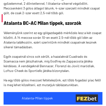
győzelemmel, 2 döntetlennel, 1 Atalanta-sikerrel végződött.
Meccsenként 3 gólos átlagot látunk, 4-szer szerzett mindkét csapat
gólt, de csak 2-szer esett 2,5-nél több gól.
Atalanta BC-AC Milan tippek, szorzók
Véleményünk szerint ez egy gólgazdagabb mérkőzés lesz a két csapat
között. A 14 meccse során 10-en esett 2,5-nél több gól idén az
Atalanta találkozóin, ezért szerintünk mindkét csapatnak lesznek
sikerei támadásban.
Egyik csapatnál sincs sok sérült, a hazaiaknál Cuadrado és
Scamacca nem játszhatnak, míg Godfrey és Zappacosta játéka
kérdéses. A vendégeknél Bennacer, Florenzi és Jović maródiak,
Loftus-Cheek és Sportiello játéka bizonytalan.
Ha egy több gólos meccset feltételezünk, ezt több fogadási piac felől
is meg lehet közelíteni, ezt mutatjuk táblázatunkban.
Atalanta-Milan tippek