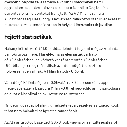
gyengébb bajnoki teljesítmény a korábbi meccseken némi
aggodalomra ad okot, hiszen a csapat a Napoli, a Cagliari és a
Juventus ellen is pontokat hullajtott. Az AC Milan számára
kulcsfontosságú lesz, hogy a következő találkozón stabil védekezést
mutasson, és a támadósorban is helyzetkihasználásuk javuljon.
Fejlett statisztikák
Néhány héttel ezelőtt 11,00 oddsal lehetett fogadni még az Atalanta
bajnoki győzelmére. Már ekkor is az élen jártak várható
gólkülönbségben, és várható veszélyteremtés különbségben.
Utóbbiban jelenleg másodikak az Inter mögött, de szinte
holtversenyben állnak. A Milan hatodik 0,35-el.
Várható gólkülönbségben +0,95-el állnak 90 percenként, éppen
megelőzve ezzel a Laziót, a Milan +0,81-el negyedik, ami bizakodásra
ad okot a Napolival és a Juventusszal szemben.
Mindegyik csapat jól alakít ki helyzeteket a veszélyes szituációikból,
tehát nem halnak el az ígéretes támadások.
Az Atalanta 36 gólt szerzett 26 xG-ből, vagyis óriási túlteljesítésről