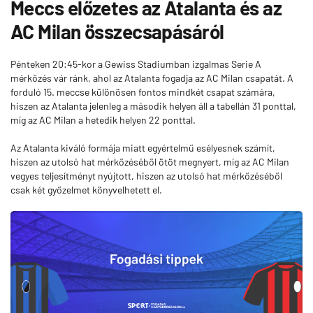
Meccs előzetes az Atalanta és az
AC Milan összecsapásáról
Pénteken 20:45-kor a Gewiss Stadiumban izgalmas Serie A
mérkőzés vár ránk, ahol az Atalanta fogadja az AC Milan csapatát. A
forduló 15. meccse különösen fontos mindkét csapat számára,
hiszen az Atalanta jelenleg a második helyen áll a tabellán 31 ponttal,
míg az AC Milan a hetedik helyen 22 ponttal.
Az Atalanta kiváló formája miatt egyértelmű esélyesnek számít,
hiszen az utolsó hat mérkőzéséből ötöt megnyert, míg az AC Milan
vegyes teljesítményt nyújtott, hiszen az utolsó hat mérkőzéséből
csak két győzelmet könyvelhetett el.