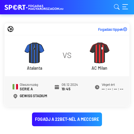
Fogadási tippek
VS
Atalanta
AC Milan
Olaszország
06.12.2024
Véget ért
SERIE A
19:45
--
:
--
:
--
:
--
GEWISS STADIUM
FOGADJ A 22BET-NÉL A MECCSRE