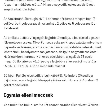
fogadni a mérkőzés előtt. A Milan a negyedik legkevesebb lövést
engedi a bajnokságban.
Az Atalantánál Reteugin kívül Lookmant érdemes megemlíteni 7
góljával és 4 gólpasszával, valamint a 2 gólos és 5 gólpasszos De
Ketelaerét.
Az említett Leão a világ egyik legjobb támadója, a bal szélső egészen
félelmetesen cselez. Mivel Fonseca sokszor kispadoztatta, mivel nem
hajlandó védekezni, ezért a számai nem annyira döbbenetesek, mint
lehetnének, ha folyamatosan játszana, de így is negyedik cselezési
kísérletekben, harmadik sikeres cselekben, a legalább 35 cselt
megpróbáló játékos közül pedig a legjobb a sikerességi mutatója
55,8%-al. Ez 3,1%-al jobb mindenki másnál.
Gólkban Pulišić jeleskedik a leginkább (5), Reijnders (3) pedig a
bajnokság egyik legjobb középpályásává vált. Morata 3, Abraham 2
góllal rendelkezik.
Egymás elleni meccsek
Az elmúlt 6 bajnokin, amit a két csapat egymás ellen vívott, 3 Milan-