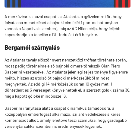
A mérkőzésre a hazai csapat, az Atalanta, a győzelemre tör, hogy
folyatassa menetelését a bajnoki cím felé (1 pontos hátrányban
vannak a Napolival szemben), míg az AC Milan célja, hogy feljebb
kapaszkodjon a tabellán a BL-indulást érő helyekre.
Bergamói szárnyalás
Az Atalanta tavaly először nyert nemzetközi trófeát története során,
most pedig történelme első bajnoki címére törekszik Gian Piero
Gasperini vezetésével. Az Atalanta jelenlegi teljesítménye figyelemre
méltó, hiszen az utolsó öt bajnoki mérkőzésükből mindet
megnyerték. Az eddigi 14 mérkőzésük során 10 győzelmet, 1
döntetlent és 3 vereséget könyvelhettek el, a szerzett gólok száma 36,
míg a kapott góloké mindössze 16.
Gasperini irányítása alatt a csapat dinamikus támadósora, a
középpályán emberfogást alkalmazó, szilárd védekezése sikeres
kombinációt alkot, amely lehetővé teszi számukra, hogy gazdagabb
versenytársakkal szemben is eredményesek legyenek.