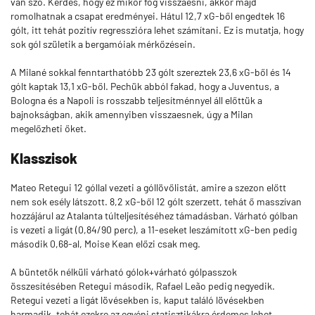
van szó. Kérdés, hogy ez mikor fog visszaesni, akkor majd
romolhatnak a csapat eredményei. Hátul 12,7 xG-ből engedtek 16
gólt, itt tehát pozitív regresszióra lehet számítani. Ez is mutatja, hogy
sok gól születik a bergamóiak mérkőzésein.
A Milané sokkal fenntarthatóbb 23 gólt szereztek 23,6 xG-ből és 14
gólt kaptak 13,1 xG-ből. Pechük abból fakad, hogy a Juventus, a
Bologna és a Napoli is rosszabb teljesítménnyel áll előttük a
bajnokságban, akik amennyiben visszaesnek, úgy a Milan
megelőzheti őket.
Klasszisok
Mateo Retegui 12 góllal vezeti a góllövőlistát, amire a szezon előtt
nem sok esély látszott. 8,2 xG-ből 12 gólt szerzett, tehát ő masszívan
hozzájárul az Atalanta túlteljesítéséhez támadásban. Várható gólban
is vezeti a ligát (0,84/90 perc), a 11-eseket leszámított xG-ben pedig
második 0,68-al, Moise Kean előzi csak meg.
A büntetők nélküli várható gólok+várható gólpasszok
összesítésében Retegui második, Rafael Leão pedig negyedik.
Retegui vezeti a ligát lövésekben is, kaput találó lövésekben
harmadik, tehát ezekre az egyéni statisztikákra érdemes lehet