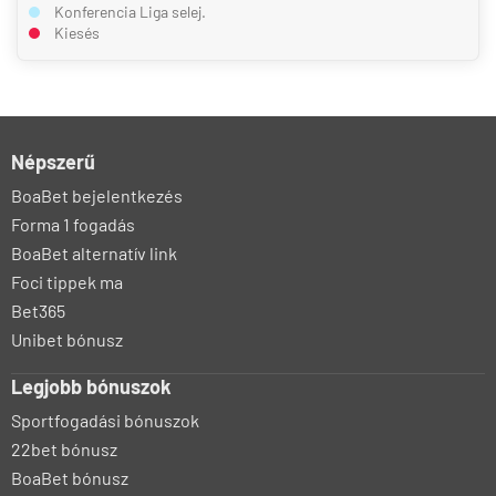
Konferencia Liga selej.
Kiesés
Népszerű
BoaBet bejelentkezés
Forma 1 fogadás
BoaBet alternatív link
Foci tippek ma
Bet365
Unibet bónusz
Legjobb bónuszok
Sportfogadási bónuszok
22bet bónusz
BoaBet bónusz