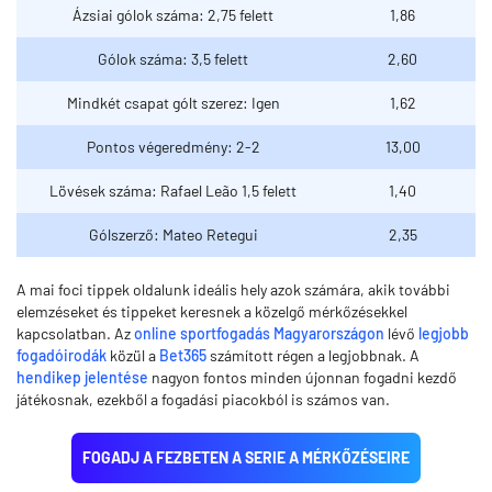
Ázsiai gólok száma: 2,75 felett
1,86
Gólok száma: 3,5 felett
2,60
Mindkét csapat gólt szerez: Igen
1,62
Pontos végeredmény: 2-2
13,00
Lövések száma: Rafael Leão 1,5 felett
1,40
Gólszerző: Mateo Retegui
2,35
A mai foci tippek oldalunk ideális hely azok számára, akik további
elemzéseket és tippeket keresnek a közelgő mérkőzésekkel
kapcsolatban. Az
online sportfogadás Magyarországon
lévő
legjobb
fogadóirodák
közül a
Bet365
számított régen a legjobbnak. A
hendikep jelentése
nagyon fontos minden újonnan fogadni kezdő
játékosnak, ezekből a fogadási piacokból is számos van.
FOGADJ A FEZBETEN A SERIE A MÉRKŐZÉSEIRE