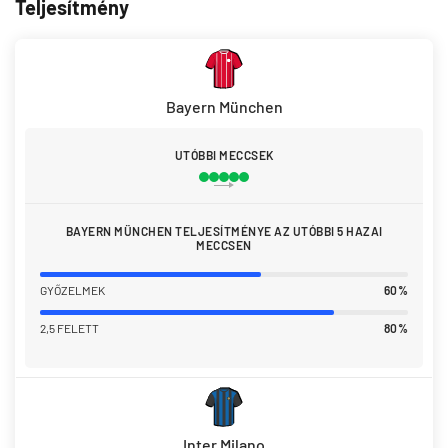
Teljesítmény
Bayern München
UTÓBBI MECCSEK
BAYERN MÜNCHEN TELJESÍTMÉNYE AZ UTÓBBI 5 HAZAI
MECCSEN
GYŐZELMEK
60%
2,5 FELETT
80%
Inter Milano