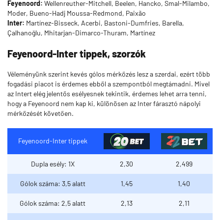
Feyenoord:
Wellenreuther-Mitchell, Beelen, Hancko, Smal-Milambo,
Moder, Bueno-Hadj Moussa-Redmond, Paixão
Inter:
Martínez-Bisseck, Acerbi, Bastoni-Dumfries, Barella,
Çalhanoğlu, Mhitarjan-Dimarco-Thuram, Martínez
Feyenoord-Inter tippek, szorzók
Véleményünk szerint kevés gólos mérkőzés lesz a szerdai, ezért több
fogadási piacot is érdemes ebből a szempontból megtámadni. Mivel
az Intert elég jelentős esélyesnek tekintik, érdemes lehet arra tenni,
hogy a Feyenoord nem kap ki, különösen az Inter fárasztó nápolyi
mérkőzését követően.
Feyenoord-Inter tippek
Dupla esély: 1X
2,30
2,499
Gólok száma: 3,5 alatt
1,45
1,40
Gólok száma: 2,5 alatt
2,13
2,11