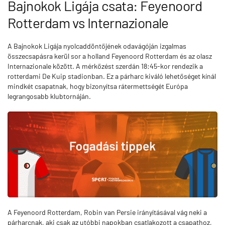
Bajnokok Ligája csata: Feyenoord
Rotterdam vs Internazionale
A Bajnokok Ligája nyolcaddöntőjének odavágóján izgalmas
összecsapásra kerül sor a holland Feyenoord Rotterdam és az olasz
Internazionale között. A mérkőzést szerdán 18:45-kor rendezik a
rotterdami De Kuip stadionban. Ez a párharc kiváló lehetőséget kínál
mindkét csapatnak, hogy bizonyítsa rátermettségét Európa
legrangosabb klubtornáján.
A Feyenoord Rotterdam, Robin van Persie irányításával vág neki a
párharcnak, aki csak az utóbbi napokban csatlakozott a csapathoz,