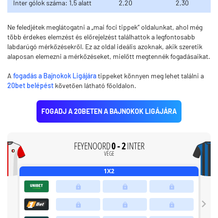
Inter gólok száma: 1,5 alatt
2,20
2,30
Ne feledjétek meglátogatni a „mai foci tippek” oldalunkat, ahol még
több érdekes elemzést és előrejelzést találhattok a legfontosabb
labdarúgó mérkőzésekről. Ez az oldal ideális azoknak, akik szeretik
alaposan elemezni a mérkőzéseket, mielőtt megtennék fogadásaikat.
A
fogadás a Bajnokok Ligájára
tippeket könnyen meg lehet találni a
20bet belépést
követően látható főoldalon.
FOGADJ A 20BETEN A BAJNOKOK LIGÁJÁRA