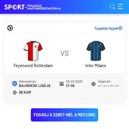
Fogadási tippek
VS
Feyenoord Rotterdam
Inter Milano
Nemzetközi
05.03.2025
Véget ért
BAJNOKOK LIGÁJA
17:45
--
:
--
:
--
:
--
DE KUIP
FOGADJ A 22BET-NÉL A MECCSRE