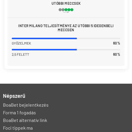
UTÓBBI MECCSEK
INTER MILANO TELJESÍTMÉNYE AZ UTÓBBI 5 IDEGENBELI
MECCSEN
GYŐZELMEK
60%
2,5 FELETT
60%
Népszerű
BoaBet bejelentkezés
Forma 1 fogadás
BoaBet alternatív link
Foci tippek ma