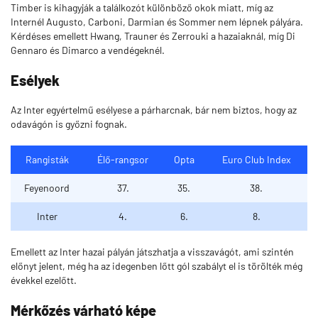
Timber is kihagyják a találkozót különböző okok miatt, míg az
Internél Augusto, Carboni, Darmian és Sommer nem lépnek pályára.
Kérdéses emellett Hwang, Trauner és Zerrouki a hazaiaknál, míg Di
Gennaro és Dimarco a vendégeknél.
Esélyek
Az Inter egyértelmű esélyese a párharcnak, bár nem biztos, hogy az
odavágón is győzni fognak.
Rangisták
Élő-rangsor
Opta
Euro Club Index
Feyenoord
37.
35.
38.
Inter
4.
6.
8.
Emellett az Inter hazai pályán játszhatja a visszavágót, ami szintén
előnyt jelent, még ha az idegenben lőtt gól szabályt el is törölték még
évekkel ezelőtt.
Mérkőzés várható képe