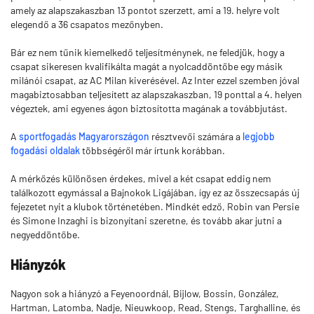
amely az alapszakaszban 13 pontot szerzett, ami a 19. helyre volt
elegendő a 36 csapatos mezőnyben.
Bár ez nem tűnik kiemelkedő teljesítménynek, ne feledjük, hogy a
csapat sikeresen kvalifikálta magát a nyolcaddöntőbe egy másik
milánói csapat, az AC Milan kiverésével. Az Inter ezzel szemben jóval
magabiztosabban teljesített az alapszakaszban, 19 ponttal a 4. helyen
végeztek, ami egyenes ágon biztosította magának a továbbjutást.
A
sportfogadás Magyarországon
résztvevői számára a
legjobb
fogadási oldalak
többségéről már írtunk korábban.
A mérkőzés különösen érdekes, mivel a két csapat eddig nem
találkozott egymással a Bajnokok Ligájában, így ez az összecsapás új
fejezetet nyit a klubok történetében. Mindkét edző, Robin van Persie
és Simone Inzaghi is bizonyítani szeretne, és tovább akar jutni a
negyeddöntőbe.
Hiányzók
Nagyon sok a hiányzó a Feyenoordnál, Bijlow, Bossin, González,
Hartman, Latomba, Nadje, Nieuwkoop, Read, Stengs, Targhalline, és