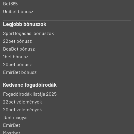
Bet365
Unibet bónusz
Legjobb bónuszok
Sportfogadási bónuszok
22bet bónusz
BoaBet bónusz
1bet bónusz
20bet bónusz
EmirBet bónusz
Kedvenc fogadóirodák
Fogadóirodák listája 2025
22bet vélemények
20bet vélemények
1bet magyar
EmirBet
Mostbet