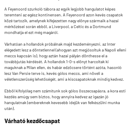
A Feyenoord szurkoló tábora az egyik legjobb hangulatot képes
teremteni az egész kontinensen. A Feyenoord azon kevés csapatok
közé tartozik, amelynek kifejezetten nagy előnye szármaik a hazai
mérkőzései során ebből, a Liverpool, a Celtic és a Dortmund
mondhatja el ezt még magáról.
Várhatóan a hollandok próbálnak majd kezdeményezni, az Inter
elégedett lesz a döntetlennel (ahogyan azt megjósoltuk a Napoli elleni
meccs kapcsán is), hogy aztán hazai pályán dönthesse el a
továbbjutás kérdését. A hollandok 1-0-s előnyt harcoltak ki
maguknak a Milan ellen, és habár edzőcsere történt azóta, hasonló
lesz Van Persie terve is, kevés gólos meccs, ami növeli a
véletlenszerűség lehetőségét, ami a kiscsapatoknak mindig kedvez.
Ebből kifolyólag nem számítunk sok gólos összecsapásra, a kora esti
kezdés amúgy sem biztos, hogy annyira kedvez az igazán jó
hangulatnak (embereknek kevesebb idejük van felkészülni munka
után).
Várható kezdőcsapat