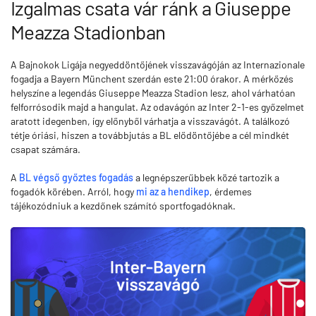
Izgalmas csata vár ránk a Giuseppe
Meazza Stadionban
A Bajnokok Ligája negyeddöntőjének visszavágóján az Internazionale
fogadja a Bayern Münchent szerdán este 21:00 órakor. A mérkőzés
helyszíne a legendás Giuseppe Meazza Stadion lesz, ahol várhatóan
felforrósodik majd a hangulat. Az odavágón az Inter 2-1-es győzelmet
aratott idegenben, így előnyből várhatja a visszavágót. A találkozó
tétje óriási, hiszen a továbbjutás a BL elődöntőjébe a cél mindkét
csapat számára.
A
BL végső győztes fogadás
a legnépszerűbbek közé tartozik a
fogadók körében. Arról, hogy
mi az a hendikep
, érdemes
tájékozódniuk a kezdőnek számító sportfogadóknak.