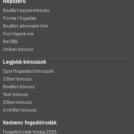
Népszerű
BoaBet bejelentkezés
Forma 1 fogadás
BoaBet alternatív link
Foci tippek ma
Bet365
Unibet bónusz
Legjobb bónuszok
Sportfogadási bónuszok
22bet bónusz
BoaBet bónusz
1bet bónusz
20bet bónusz
EmirBet bónusz
Kedvenc fogadóirodák
Fogadóirodák listája 2025