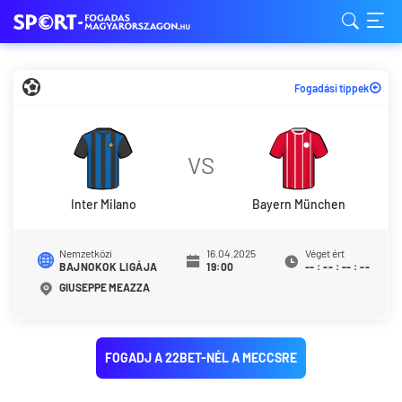
Fogadási tippek
VS
Inter Milano
Bayern München
Nemzetközi
16.04.2025
Véget ért
BAJNOKOK LIGÁJA
19:00
--
:
--
:
--
:
--
GIUSEPPE MEAZZA
FOGADJ A 22BET-NÉL A MECCSRE