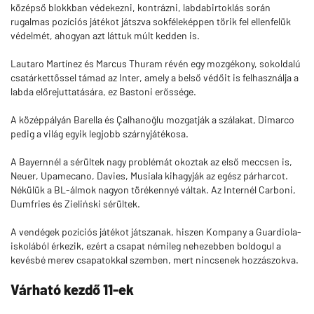
középső blokkban védekezni, kontrázni, labdabirtoklás során
rugalmas pozíciós játékot játszva sokféleképpen törik fel ellenfelük
védelmét, ahogyan azt láttuk múlt kedden is.
Lautaro Martínez és Marcus Thuram révén egy mozgékony, sokoldalú
csatárkettőssel támad az Inter, amely a belső védőit is felhasználja a
labda előrejuttatására, ez Bastoni erőssége.
A középpályán Barella és Çalhanoğlu mozgatják a szálakat, Dimarco
pedig a világ egyik legjobb szárnyjátékosa.
A Bayernnél a sérültek nagy problémát okoztak az első meccsen is,
Neuer, Upamecano, Davies, Musiala kihagyják az egész párharcot.
Nékülük a BL-álmok nagyon törékennyé váltak. Az Internél Carboni,
Dumfries és Zieliński sérültek.
A vendégek pozíciós játékot játszanak, hiszen Kompany a Guardiola-
iskolából érkezik, ezért a csapat némileg nehezebben boldogul a
kevésbé merev csapatokkal szemben, mert nincsenek hozzászokva.
Várható kezdő 11-ek