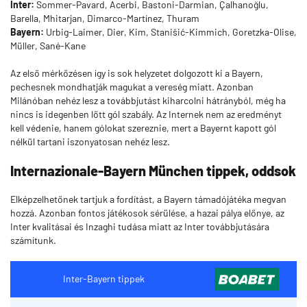
Inter:
Sommer-Pavard, Acerbi, Bastoni-Darmian, Çalhanoğlu,
Barella, Mhitarjan, Dimarco-Martínez, Thuram
Bayern:
Urbig-Laimer, Dier, Kim, Stanišić-Kimmich, Goretzka-Olise,
Müller, Sané-Kane
Az első mérkőzésen így is sok helyzetet dolgozott ki a Bayern,
pechesnek mondhatják magukat a vereség miatt. Azonban
Milánóban nehéz lesz a továbbjutást kiharcolni hátrányból, még ha
nincs is idegenben lőtt gól szabály. Az Internek nem az eredményt
kell védenie, hanem gólokat szereznie, mert a Bayernt kapott gól
nélkül tartani iszonyatosan nehéz lesz.
Internazionale-Bayern München tippek, oddsok
Elképzelhetőnek tartjuk a fordítást, a Bayern támadójátéka megvan
hozzá. Azonban fontos játékosok sérülése, a hazai pálya előnye, az
Inter kvalitásai és Inzaghi tudása miatt az Inter továbbjutására
számítunk.
Inter-Bayern tippek