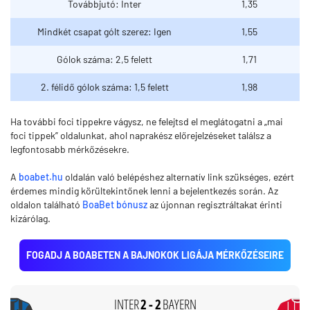
Továbbjutó: Inter
1,35
Mindkét csapat gólt szerez: Igen
1,55
Gólok száma: 2,5 felett
1,71
2. félidő gólok száma: 1,5 felett
1,98
Ha további foci tippekre vágysz, ne felejtsd el meglátogatni a „mai
foci tippek” oldalunkat, ahol naprakész előrejelzéseket találsz a
legfontosabb mérkőzésekre.
A
boabet.hu
oldalán való belépéshez alternatív link szükséges, ezért
érdemes mindig körültekintőnek lenni a bejelentkezés során. Az
oldalon található
BoaBet bónusz
az újonnan regisztráltakat érinti
kizárólag.
FOGADJ A BOABETEN A BAJNOKOK LIGÁJA MÉRKŐZÉSEIRE