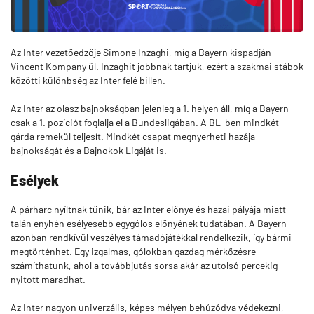
Az Inter vezetőedzője Simone Inzaghi, míg a Bayern kispadján
Vincent Kompany ül. Inzaghit jobbnak tartjuk, ezért a szakmai stábok
közötti különbség az Inter felé billen.
Az Inter az olasz bajnokságban jelenleg a 1. helyen áll, míg a Bayern
csak a 1. pozíciót foglalja el a Bundesligában. A BL-ben mindkét
gárda remekül teljesít. Mindkét csapat megnyerheti hazája
bajnokságát és a Bajnokok Ligáját is.
Esélyek
A párharc nyíltnak tűnik, bár az Inter előnye és hazai pályája miatt
talán enyhén esélyesebb egygólos előnyének tudatában. A Bayern
azonban rendkívül veszélyes támadójátékkal rendelkezik, így bármi
megtörténhet. Egy izgalmas, gólokban gazdag mérkőzésre
számíthatunk, ahol a továbbjutás sorsa akár az utolsó percekig
nyitott maradhat.
Az Inter nagyon univerzális, képes mélyen behúzódva védekezni,