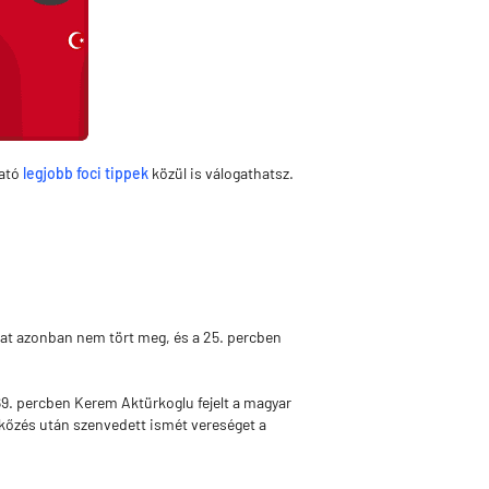
ható
legjobb foci tippek
közül is válogathatsz.
apat azonban nem tört meg, és a 25. percben
 69. percben Kerem Aktürkoglu fejelt a magyar
kőzés után szenvedett ismét vereséget a