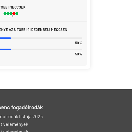
TÓBBI MECCSEK
NYE AZ UTÓBBI 4 IDEGENBELI MECCSEN
50%
50%
venc fogadóirodák
dóirodák listája 2025
t vélemények
t vélemények