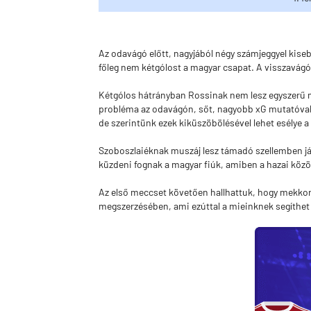
Az odavágó előtt, nagyjából négy számjeggyel kiseb
főleg nem kétgólost a magyar csapat. A visszavágó
Kétgólos hátrányban Rossinak nem lesz egyszerű meg
probléma az odavágón, sőt, nagyobb xG mutatóval z
de szerintünk ezek kiküszöbölésével lehet esélye a
Szoboszlaiéknak muszáj lesz támadó szellemben ját
küzdeni fognak a magyar fiúk, amiben a hazai közön
Az első meccset követően hallhattuk, hogy mekkora
megszerzésében, ami ezúttal a mieinknek segíthet 