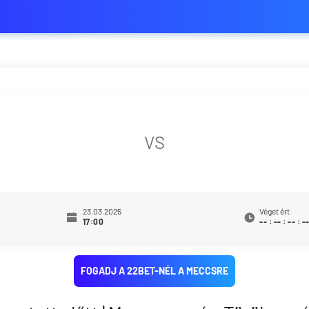
VS
23.03.2025
Véget ért
17:00
--
:
--
:
--
:
-
FOGADJ A 22BET-NÉL A MECCSRE