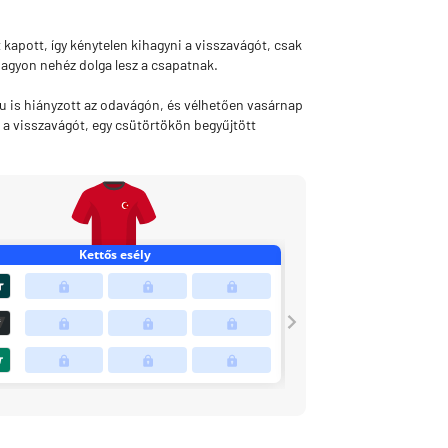
kapott, így kénytelen kihagyni a visszavágót, csak
nagyon nehéz dolga lesz a csapatnak.
u is hiányzott az odavágón, és vélhetően vasárnap
i a visszavágót, egy csütörtökön begyűjtött