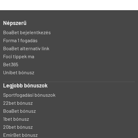
Népszerű
BoaBet bejelentkezés
Forma 1 fogadás
BoaBet alternatív link
Foci tippek ma
Bet365
Unibet bónusz
Legjobb bónuszok
Sportfogadási bónuszok
22bet bónusz
BoaBet bónusz
1bet bónusz
20bet bónusz
EmirBet bónusz