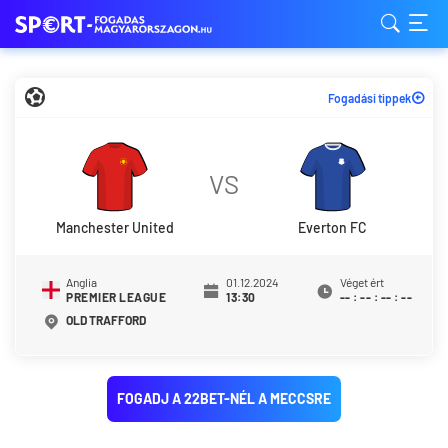
Fogadási tippek
VS
Manchester United
Everton FC
Anglia
01.12.2024
Véget ért
PREMIER LEAGUE
13:30
--
:
--
:
--
:
--
OLD TRAFFORD
FOGADJ A 22BET-NÉL A MECCSRE