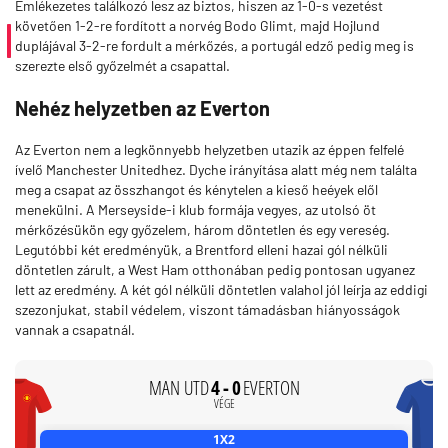
Emlékezetes találkozó lesz az biztos, hiszen az 1-0-s vezetést
követően 1-2-re fordított a norvég Bodo Glimt, majd Hojlund
duplájával 3-2-re fordult a mérkőzés, a portugál edző pedig meg is
szerezte első győzelmét a csapattal.
Nehéz helyzetben az Everton
Az Everton nem a legkönnyebb helyzetben utazik az éppen felfelé
ívelő Manchester Unitedhez. Dyche irányítása alatt még nem találta
meg a csapat az összhangot és kénytelen a kieső heéyek elől
menekülni. A Merseyside-i klub formája vegyes, az utolsó öt
mérkőzésükön egy győzelem, három döntetlen és egy vereség.
Legutóbbi két eredményük, a Brentford elleni hazai gól nélküli
döntetlen zárult, a West Ham otthonában pedig pontosan ugyanez
lett az eredmény. A két gól nélküli döntetlen valahol jól leírja az eddigi
szezonjukat, stabil védelem, viszont támadásban hiányosságok
vannak a csapatnál.