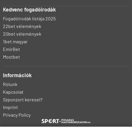
Kedvenc fogadóirodák
Fogadóirodák listája 2025
22bet vélemények
20bet vélemények
1bet magyar
EmirBet
Mostbet
Információk
Rólunk
Kapcsolat
Szponzort keresel?
Imprint
Privacy Policy