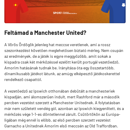
Feltámad a Manchester United?
A Vörös Ördögök jelenleg hat meccse veretlenek, ami a rossz
szezonkezdést követően meglehetősen bíztató mérleg. Nem csupán
az eredmények, de a játék is egyre meggyőzőbb, amit sokak a
kispadra csak két mérkőzéssel ezelőtt került portugál vezetőedző,
Amorim hatásának tudnak be. Irányítása óta egy összetartóbb,
dinamikusabb játékot látunk, az amúgy elképesztő játékoskerettel
rendelkező csapattól.
A vezetőedző az Ipswich otthonában debütált a manchesteriek
kispadján, ami álomszerűen indult, mert Rashford már a második
percben vezetést szerzett a Manchester Unitednek. A folytatásban
már nem született vendég gól, azonban az Ipswich kiegyenlített, és a
mérkőzés vége 1-1-es döntetlennel zárult. Csütörtökön az Európa-
ligában még ennél is előbb, az első percben szerzett vezetést
Garnacho a Unitednek Amorim első meccsén az Old Traffordban.