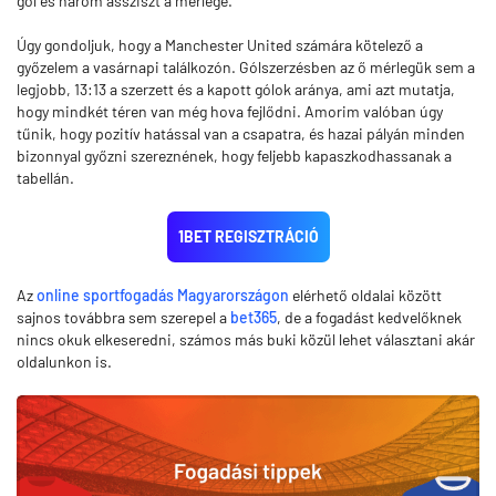
gól és három assziszt a mérlege.
Úgy gondoljuk, hogy a Manchester United számára kötelező a
győzelem a vasárnapi találkozón. Gólszerzésben az ő mérlegük sem a
legjobb, 13:13 a szerzett és a kapott gólok aránya, ami azt mutatja,
hogy mindkét téren van még hova fejlődni. Amorim valóban úgy
tűnik, hogy pozitív hatással van a csapatra, és hazai pályán minden
bizonnyal győzni szereznének, hogy feljebb kapaszkodhassanak a
tabellán.
1BET REGISZTRÁCIÓ
Az
online sportfogadás Magyarországon
elérhető oldalai között
sajnos továbbra sem szerepel a
bet365
, de a fogadást kedvelőknek
nincs okuk elkeseredni, számos más buki közül lehet választani akár
oldalunkon is.