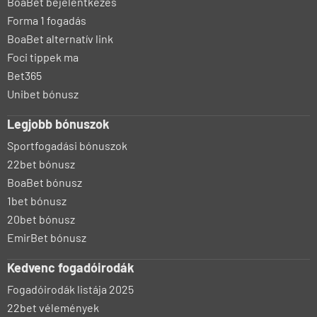
BoaBet bejelentkezés
Forma 1 fogadás
BoaBet alternatív link
Foci tippek ma
Bet365
Unibet bónusz
Legjobb bónuszok
Sportfogadási bónuszok
22bet bónusz
BoaBet bónusz
1bet bónusz
20bet bónusz
EmirBet bónusz
Kedvenc fogadóirodák
Fogadóirodák listája 2025
22bet vélemények