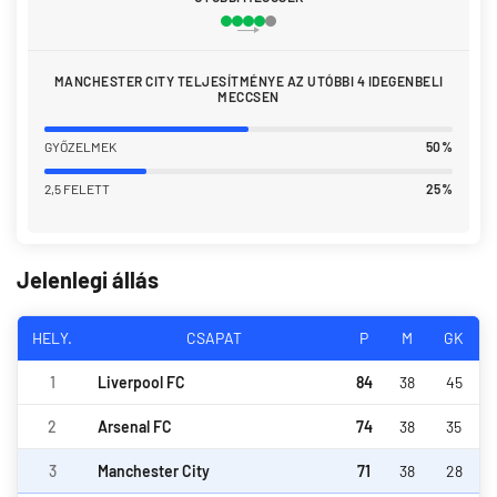
MANCHESTER CITY TELJESÍTMÉNYE AZ UTÓBBI 4 IDEGENBELI
MECCSEN
GYŐZELMEK
50%
2,5 FELETT
25%
Jelenlegi állás
HELY.
CSAPAT
P
M
GK
1
Liverpool FC
84
38
45
2
Arsenal FC
74
38
35
3
Manchester City
71
38
28