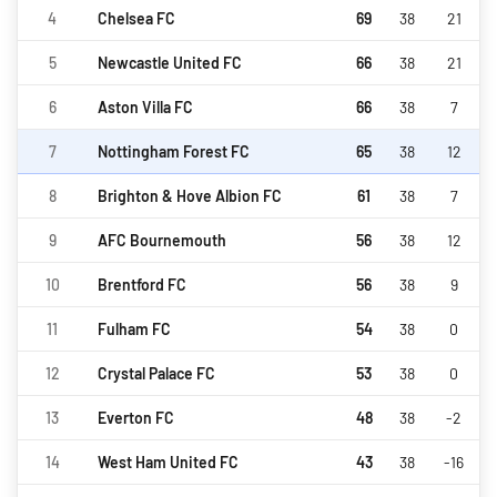
4
Chelsea FC
69
38
21
5
Newcastle United FC
66
38
21
6
Aston Villa FC
66
38
7
7
Nottingham Forest FC
65
38
12
8
Brighton & Hove Albion FC
61
38
7
9
AFC Bournemouth
56
38
12
10
Brentford FC
56
38
9
11
Fulham FC
54
38
0
12
Crystal Palace FC
53
38
0
13
Everton FC
48
38
-2
14
West Ham United FC
43
38
-16