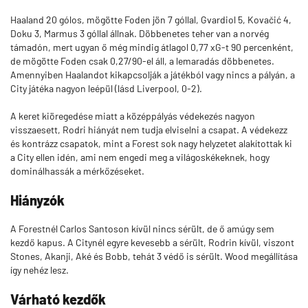
Haaland 20 gólos, mögötte Foden jön 7 góllal, Gvardiol 5, Kovačić 4,
Doku 3, Marmus 3 góllal állnak. Döbbenetes teher van a norvég
támadón, mert ugyan ő még mindig átlagol 0,77 xG-t 90 percenként,
de mögötte Foden csak 0,27/90-el áll, a lemaradás döbbenetes.
Amennyiben Haalandot kikapcsolják a játékból vagy nincs a pályán, a
City játéka nagyon leépül (lásd Liverpool, 0-2).
A keret kiöregedése miatt a középpályás védekezés nagyon
visszaesett, Rodri hiányát nem tudja elviselni a csapat. A védekezz
és kontrázz csapatok, mint a Forest sok nagy helyzetet alakítottak ki
a City ellen idén, ami nem engedi meg a világoskékeknek, hogy
dominálhassák a mérkőzéseket.
Hiányzók
A Forestnél Carlos Santoson kívül nincs sérült, de ő amúgy sem
kezdő kapus. A Citynél egyre kevesebb a sérült, Rodrin kívül, viszont
Stones, Akanji, Aké és Bobb, tehát 3 védő is sérült. Wood megállítása
így nehéz lesz.
Várható kezdők