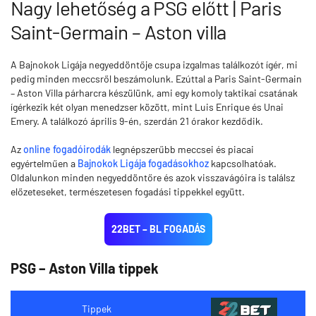
Nagy lehetőség a PSG előtt | Paris
Saint-Germain – Aston villa
A Bajnokok Ligája negyeddöntője csupa izgalmas találkozót ígér, mi
pedig minden meccsről beszámolunk. Ezúttal a Paris Saint-Germain
– Aston Villa párharcra készülünk, ami egy komoly taktikai csatának
ígérkezik két olyan menedzser között, mint Luis Enrique és Unai
Emery. A találkozó április 9-én, szerdán 21 órakor kezdődik.
Az
online fogadóirodák
legnépszerűbb meccsei és piacai
egyértelműen a
Bajnokok Ligája fogadásokhoz
kapcsolhatóak.
Oldalunkon minden negyeddöntőre és azok visszavágóira is találsz
előzeteseket, természetesen fogadási tippekkel együtt.
22BET – BL FOGADÁS
PSG – Aston Villa tippek
Tippek