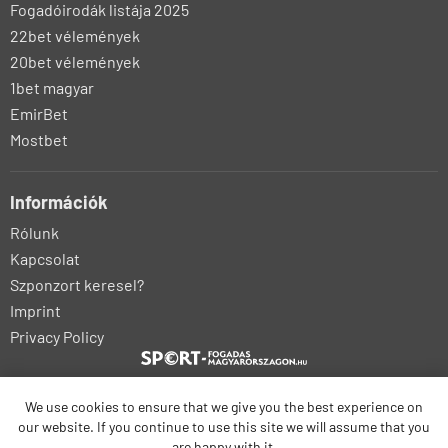
Fogadóirodák listája 2025
22bet vélemények
20bet vélemények
1bet magyar
EmirBet
Mostbet
Információk
Rólunk
Kapcsolat
Szponzort keresel?
Imprint
Privacy Policy
We use cookies to ensure that we give you the best experience on
our website. If you continue to use this site we will assume that you
bonus-betting.dk
bonus-parissportifs-gratuits.com
kalyteri-stoiximatiki.gr
are happy with it.