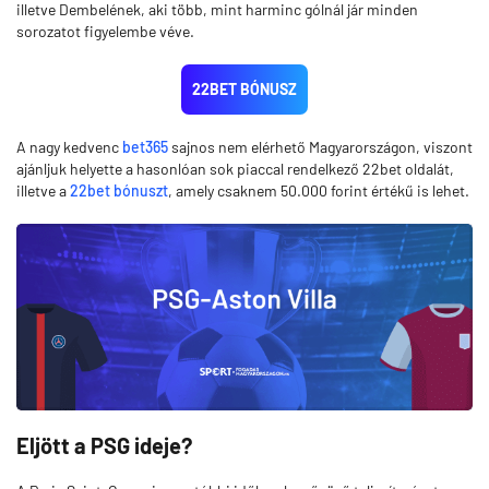
illetve Dembelének, aki több, mint harminc gólnál jár minden
sorozatot figyelembe véve.
22BET BÓNUSZ
A nagy kedvenc
bet365
sajnos nem elérhető Magyarországon, viszont
ajánljuk helyette a hasonlóan sok piaccal rendelkező 22bet oldalát,
illetve a
22bet bónuszt
, amely csaknem 50.000 forint értékű is lehet.
Eljött a PSG ideje?