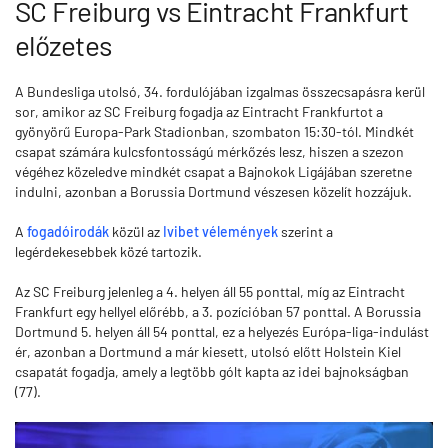
SC Freiburg vs Eintracht Frankfurt
előzetes
A Bundesliga utolsó, 34. fordulójában izgalmas összecsapásra kerül
sor, amikor az SC Freiburg fogadja az Eintracht Frankfurtot a
gyönyörű Europa-Park Stadionban, szombaton 15:30-tól. Mindkét
csapat számára kulcsfontosságú mérkőzés lesz, hiszen a szezon
végéhez közeledve mindkét csapat a Bajnokok Ligájában szeretne
indulni, azonban a Borussia Dortmund vészesen közelít hozzájuk.
A
fogadóirodák
közül az
Ivibet vélemények
szerint a
legérdekesebbek közé tartozik.
Az SC Freiburg jelenleg a 4. helyen áll 55 ponttal, míg az Eintracht
Frankfurt egy hellyel előrébb, a 3. pozícióban 57 ponttal. A Borussia
Dortmund 5. helyen áll 54 ponttal, ez a helyezés Európa-liga-indulást
ér, azonban a Dortmund a már kiesett, utolsó előtt Holstein Kiel
csapatát fogadja, amely a legtöbb gólt kapta az idei bajnokságban
(77).