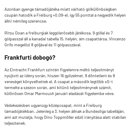
Azonban gyenge támadójátéka miatt várható gólkülönbségben
csupán hatodik a Freiburg +0,09-el, így 55 ponttal a negyedik helyen
állni némileg szerencse.
Ritsu Doan a freiburgiak leggólerősebb játékosa, 9 góllal és 7
gólpasszal áll a kanadai tabella 15. helyén, ám csapattársa, Vincenzo
Grifo megelőzi 8 góljával és 11 gólpasszával.
Frankfurti dobogó?
Az Eintracht Frankfurt szintén figyelemre méltó teljesítményt
nyújtott az idény során, hiszen 16 győzelmet, 9 döntetlent és 8
vereséget könyvelhettek el. A csapat a második legtöbb xG-t
termelte a szezon során, ami kitűnő teljesítménynek számít,
különösen Omar Marmoush januári eladását figyelembe véve.
Védekezésben ugyanúgy középcsapat, mint a Freiburg
támadójátékban. Jelenleg a 3. helyen állnak a Bundesliga tabelláján,
ami azt mutatja, hogy Dino Toppmöller edző irányítása alatt stabilan
teljesítenek.