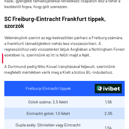
hazai, gyengébb támadójátékkal rendelkező csapaton lesz a teher a
kezdéstől fogva, hogy gólt szerezzen.
SC Freiburg-Eintracht Frankfurt tippek,
szorzók
Véleményünk szerint ez egy kedvezőtlen párharc a Freiburg számára,
a frankfurti támadójátékot nehéz lesz visszaszorítani. A
regresszióhoz való visszatérést látjuk Angliában a Nottingham Forest
esetében is, szerintünk ez itt is felüti majd a fejét.
A Dortmund pedig Niko Kovač irányításával feljavult, szerintünk
megfelelő mértékben verik meg a Kielt a biztos BL-induláshoz.
Freiburg-Eintracht tippek
Gólok száma: 2,5 felett
1,56
Eintracht gólok: 1,5 felett
2,05
Dupla esély: Döntetlen vagy Eintracht
1,54