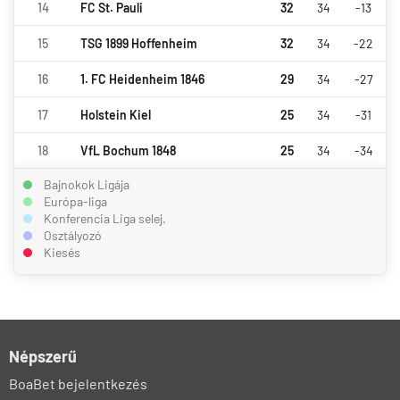
14
FC St. Pauli
32
34
-13
15
TSG 1899 Hoffenheim
32
34
-22
16
1. FC Heidenheim 1846
29
34
-27
17
Holstein Kiel
25
34
-31
18
VfL Bochum 1848
25
34
-34
Bajnokok Ligája
Európa-liga
Konferencia Liga selej.
Osztályozó
Kiesés
Népszerű
BoaBet bejelentkezés