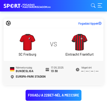
Fogadási tippek
VS
SC Freiburg
Eintracht Frankfurt
Németország
17.05.2025
Véget ért
BUNDESLIGA
13:30
--
:
--
:
--
:
--
EUROPA-PARK STADION
FOGADJ A 22BET-NÉL A MECCSRE