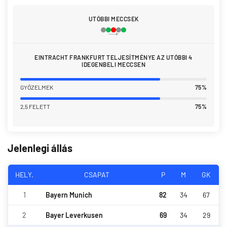
UTÓBBI MECCSEK
EINTRACHT FRANKFURT TELJESÍTMÉNYE AZ UTÓBBI 4
IDEGENBELI MECCSEN
GYŐZELMEK
75%
2,5 FELETT
75%
Jelenlegi állás
HELY.
CSAPAT
P
M
GK
1
Bayern Munich
82
34
67
2
Bayer Leverkusen
69
34
29