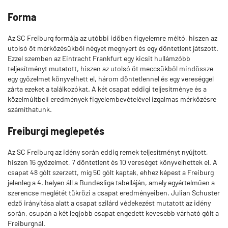
Forma
Az SC Freiburg formája az utóbbi időben figyelemre méltó, hiszen az
utolsó öt mérkőzésükből négyet megnyert és egy döntetlent játszott.
Ezzel szemben az Eintracht Frankfurt egy kicsit hullámzóbb
teljesítményt mutatott, hiszen az utolsó öt meccsükből mindössze
egy győzelmet könyvelhett el, három döntetlennel és egy vereséggel
zárta ezeket a találkozókat. A két csapat eddigi teljesítménye és a
közelmúltbeli eredmények figyelembevételével izgalmas mérkőzésre
számíthatunk.
Freiburgi meglepetés
Az SC Freiburg az idény során eddig remek teljesítményt nyújtott,
hiszen 16 győzelmet, 7 döntetlent és 10 vereséget könyvelhettek el. A
csapat 48 gólt szerzett, míg 50 gólt kaptak, ehhez képest a Freiburg
jelenleg a 4. helyen áll a Bundesliga tabelláján, amely egyértelműen a
szerencse meglétét tükrözi a csapat eredményeiben. Julian Schuster
edző irányítása alatt a csapat szilárd védekezést mutatott az idény
során, csupán a két legjobb csapat engedett kevesebb várható gólt a
Freiburgnál.