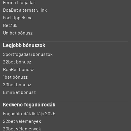
Forma 1 fogadás
BoaBet alternatív link
Foci tippek ma
Bet365
Unibet bónusz
Legjobb bónuszok
Sportfogadási bónuszok
22bet bónusz
BoaBet bónusz
1bet bónusz
20bet bónusz
EmirBet bónusz
Kedvenc fogadóirodák
Fogadóirodák listája 2025
22bet vélemények
20bet vélemények