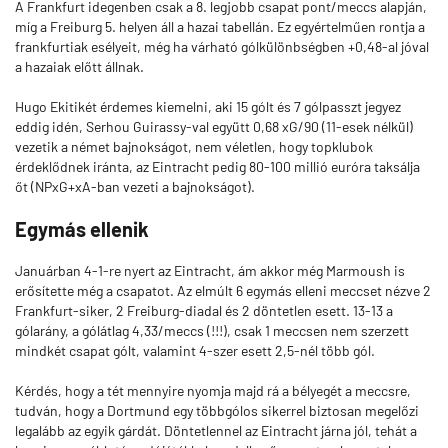
A Frankfurt idegenben csak a 8. legjobb csapat pont/meccs alapján,
míg a Freiburg 5. helyen áll a hazai tabellán. Ez egyértelműen rontja a
frankfurtiak esélyeit, még ha várható gólkülönbségben +0,48-al jóval
a hazaiak előtt állnak.
Hugo Ekitikét érdemes kiemelni, aki 15 gólt és 7 gólpasszt jegyez
eddig idén, Serhou Guirassy-val együtt 0,68 xG/90 (11-esek nélkül)
vezetik a német bajnokságot, nem véletlen, hogy topklubok
érdeklődnek iránta, az Eintracht pedig 80-100 millió euróra taksálja
őt (NPxG+xA-ban vezeti a bajnokságot).
Egymás ellenik
Januárban 4-1-re nyert az Eintracht, ám akkor még Marmoush is
erősítette még a csapatot. Az elmúlt 6 egymás elleni meccset nézve 2
Frankfurt-siker, 2 Freiburg-diadal és 2 döntetlen esett. 13-13 a
gólarány, a gólátlag 4,33/meccs (!!!), csak 1 meccsen nem szerzett
mindkét csapat gólt, valamint 4-szer esett 2,5-nél több gól.
Kérdés, hogy a tét mennyire nyomja majd rá a bélyegét a meccsre,
tudván, hogy a Dortmund egy többgólos sikerrel biztosan megelőzi
legalább az egyik gárdát. Döntetlennel az Eintracht járna jól, tehát a