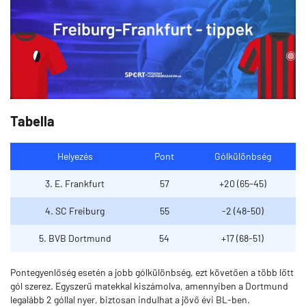
Tabella
Helyezés
Pont
Gólkülönbség
3. E. Frankfurt
57
+20 (65-45)
4. SC Freiburg
55
-2 (48-50)
5. BVB Dortmund
54
+17 (68-51)
Pontegyenlőség esetén a jobb gólkülönbség, ezt követően a több lőtt
gól szerez. Egyszerű matekkal kiszámolva, amennyiben a Dortmund
legalább 2 góllal nyer, biztosan indulhat a jövő évi BL-ben.