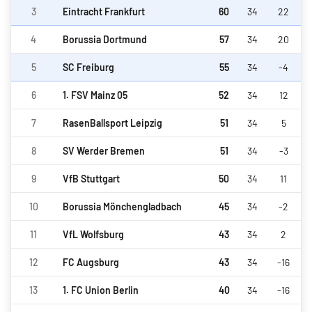
3
Eintracht Frankfurt
60
34
22
4
Borussia Dortmund
57
34
20
5
SC Freiburg
55
34
-4
6
1. FSV Mainz 05
52
34
12
7
RasenBallsport Leipzig
51
34
5
8
SV Werder Bremen
51
34
-3
9
VfB Stuttgart
50
34
11
10
Borussia Mönchengladbach
45
34
-2
11
VfL Wolfsburg
43
34
2
12
FC Augsburg
43
34
-16
13
1. FC Union Berlin
40
34
-16