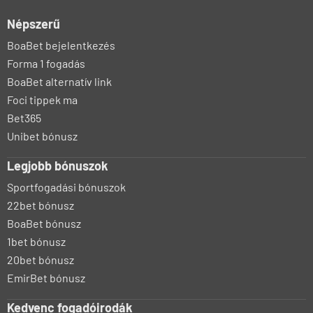
Népszerű
BoaBet bejelentkezés
Forma 1 fogadás
BoaBet alternatív link
Foci tippek ma
Bet365
Unibet bónusz
Legjobb bónuszok
Sportfogadási bónuszok
22bet bónusz
BoaBet bónusz
1bet bónusz
20bet bónusz
EmirBet bónusz
Kedvenc fogadóirodák