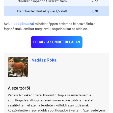
Mindkét csapat gólt szerez: Nem
2,33
Manchester United góljai 1,5 alatt
1,38
Az
Unibet bónuszát
mindenképpen érdemes felhasználnia a
fogadóknak, amikor megkezdik fogadásukat az oldalon.
FOGADJ AZ UNIBET OLDALÁN
Vadász Róka
A szerzőről
Vadász Rókaként fiatal koromtól fogva szenvedélyem a
sportfogadás. Ahogy az évek során egyre több ismeretet
sajátítottam el ezen a területen külföldi szaktudásnak
köszönhetően, egyre jobb sportfogadóvá váltam. Szenvedélyem