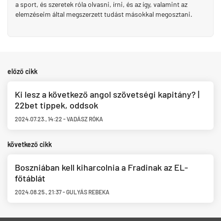
a sport, és szeretek róla olvasni, írni, és az így, valamint az
elemzéseim által megszerzett tudást másokkal megosztani.
előző cikk
Ki lesz a következő angol szövetségi kapitány? |
22bet tippek, oddsok
2024.07.23.
,
14:22
-
VADÁSZ RÓKA
következő cikk
Boszniában kell kiharcolnia a Fradinak az EL-
főtáblát
2024.08.25.
,
21:37
-
GULYÁS REBEKA