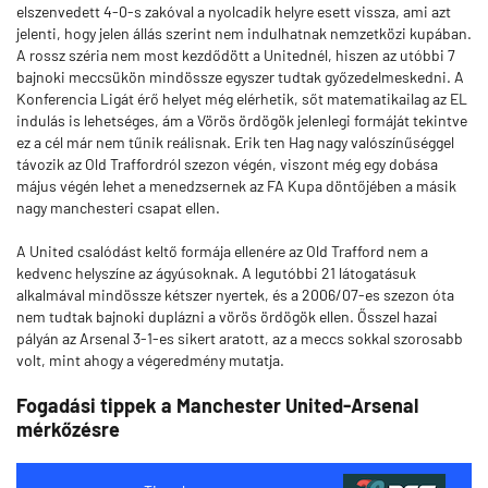
elszenvedett 4-0-s zakóval a nyolcadik helyre esett vissza, ami azt
jelenti, hogy jelen állás szerint nem indulhatnak nemzetközi kupában.
A rossz széria nem most kezdődött a Unitednél, hiszen az utóbbi 7
bajnoki meccsükön mindössze egyszer tudtak győzedelmeskedni. A
Konferencia Ligát érő helyet még elérhetik, sőt matematikailag az EL
indulás is lehetséges, ám a Vörös ördögök jelenlegi formáját tekintve
ez a cél már nem tűnik reálisnak. Erik ten Hag nagy valószínűséggel
távozik az Old Traffordról szezon végén, viszont még egy dobása
május végén lehet a menedzsernek az FA Kupa döntőjében a másik
nagy manchesteri csapat ellen.
A United csalódást keltő formája ellenére az Old Trafford nem a
kedvenc helyszíne az ágyúsoknak. A legutóbbi 21 látogatásuk
alkalmával mindössze kétszer nyertek, és a 2006/07-es szezon óta
nem tudtak bajnoki duplázni a vörös ördögök ellen. Ősszel hazai
pályán az Arsenal 3-1-es sikert aratott, az a meccs sokkal szorosabb
volt, mint ahogy a végeredmény mutatja.
Fogadási tippek a Manchester United-Arsenal
mérkőzésre