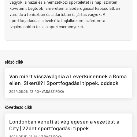
vagyok, a hazai és a nemzetközi sportéletet is napi szinten
követem. Legtöbb ismeretem a labdarúgással kapcsolatban
van, de a teniszben és a dartsban is jártas vagyok. A
sportfogadással is évek óta foglalkozom, számomra
izgalmasabbá teszi a sporteseményeket.
előző cikk
Van miért visszavágnia a Leverkusennek a Roma
ellen. Sikerül? | Sportfogadási tippek, oddsok
2024.05.08.
,
12:40
-
VADÁSZ RÓKA
következő cikk
Londonban veheti át véglegesen a vezetést a
City | 22bet sportfogadási tippek
2024.05.13.
,
12:41
-
VADÁSZ RÓKA