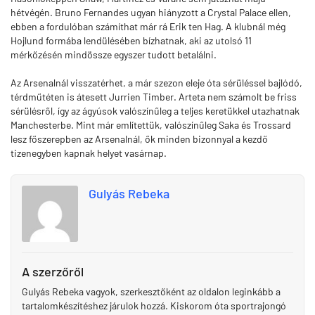
hétvégén. Bruno Fernandes ugyan hiányzott a Crystal Palace ellen,
ebben a fordulóban számíthat már rá Erik ten Hag. A klubnál még
Hojlund formába lendülésében bízhatnak, aki az utolsó 11
mérkőzésén mindössze egyszer tudott betalálni.
Az Arsenalnál visszatérhet, a már szezon eleje óta sérüléssel bajlódó,
térdműtéten is átesett Jurrien Timber. Arteta nem számolt be friss
sérülésről, így az ágyúsok valószínűleg a teljes keretükkel utazhatnak
Manchesterbe. Mint már említettük, valószínűleg Saka és Trossard
lesz főszerepben az Arsenalnál, ők minden bizonnyal a kezdő
tizenegyben kapnak helyet vasárnap.
Gulyás Rebeka
A szerzőről
Gulyás Rebeka vagyok, szerkesztőként az oldalon leginkább a
tartalomkészítéshez járulok hozzá. Kiskorom óta sportrajongó