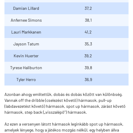
Damian Lillard
37,2
Anfernee Simons
38,1
Lauri Markkanen
41,2
Jayson Tatum
35,3
Kevin Huerter
39,2
Tyrese Haliburton
39,8
Tyler Herro
36,9
Azonban ahogy említettük, dobás és dobás között van különbség.
Vannak off the dribble (cselezést követő) hármasok, pull-up
(labdavezetést követő) hármasok, spot up hármasok, zárást követő
hármasok, step back („visszalépő”) hármasok.
Az ezen a versenyen látott hármasok leginkább spot up hármasok,
amelyek lényege, hogy a játékos mozgás nélkül, egy helyben állva