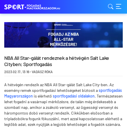
NBA All Star-gálát rendeznek a hétvégén Salt Lake
Cityben; Sportfogadás
2023.02.17.
,
13:16
-
VADÁSZ RÓKA
A hétvégén rendezik az NBA All Star-gálát Salt Lake City-ben. Az
esemény remek sportfogadási lehetőségeket biztosít a
sportfogadás
Magyarországon
is elérhető
sportfogadási oldalakon
. Természetesen
lehet fogadni a vasárnapi mérkőzésre, de talán még érdekesebb a
szombati nap, amikor a zsákoló versenyt, az ügyességi versenyt és
hárompontos dobó versenyt rendezik. Cikkükben elsősorban a
tripladobókra fogunk fókuszálni, mert azzal kapcsolatosan elérhető a
legtöbb adat, ezek nyújtják a legjobb lehetőséget a fogadók számára.