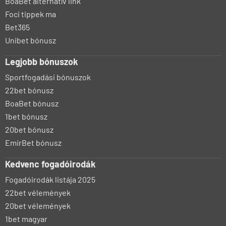
BoaBet alternatív link
Foci tippek ma
Bet365
Unibet bónusz
Legjobb bónuszok
Sportfogadási bónuszok
22bet bónusz
BoaBet bónusz
1bet bónusz
20bet bónusz
EmirBet bónusz
Kedvenc fogadóirodák
Fogadóirodák listája 2025
22bet vélemények
20bet vélemények
1bet magyar