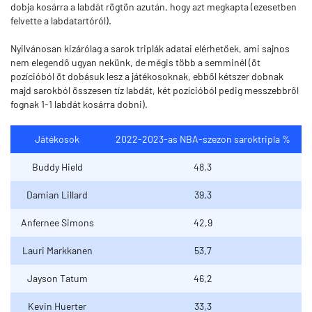
dobja kosárra a labdát rögtön azután, hogy azt megkapta (ezesetben
felvette a labdatartóról).
Nyilvánosan kizárólag a sarok triplák adatai elérhetőek, ami sajnos
nem elegendő ugyan nekünk, de mégis több a semminél (öt
pozícióból öt dobásuk lesz a játékosoknak, ebből kétszer dobnak
majd sarokból összesen tíz labdát, két pozícióból pedig messzebbről
fognak 1-1 labdát kosárra dobni).
Játékosok
2022-2023-as NBA-szezon saroktripla %
Buddy Hield
48,3
Damian Lillard
39,3
Anfernee Simons
42,9
Lauri Markkanen
53,7
Jayson Tatum
46,2
Kevin Huerter
33,3