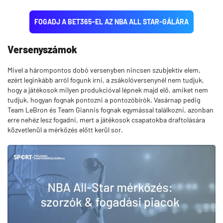
FOGADJ A BET365-EL AZ NBA ALL STAR-GÁLÁRA
Versenyszámok
Mivel a hárompontos dobó versenyben nincsen szubjektív elem,
ezért leginkább arról fogunk írni, a zsákolóversenynél nem tudjuk,
hogy a játékosok milyen produkcióval lépnek majd elő, amiket nem
tudjuk, hogyan fognak pontozni a pontozóbírók. Vasárnap pedig
Team LeBron és Team Giannis fognak egymással találkozni, azonban
erre nehéz lesz fogadni, mert a játékosok csapatokba draftolására
közvetlenül a mérkőzés előtt kerül sor.