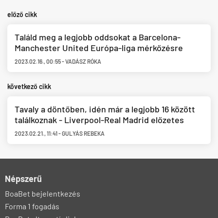
előző cikk
Találd meg a legjobb oddsokat a Barcelona-
Manchester United Európa-liga mérkőzésre
2023.02.16.
,
00:55
-
VADÁSZ RÓKA
következő cikk
Tavaly a döntőben, idén már a legjobb 16 között
találkoznak - Liverpool-Real Madrid előzetes
2023.02.21.
,
11:41
-
GULYÁS REBEKA
Népszerű
BoaBet bejelentkezés
Forma 1 fogadás