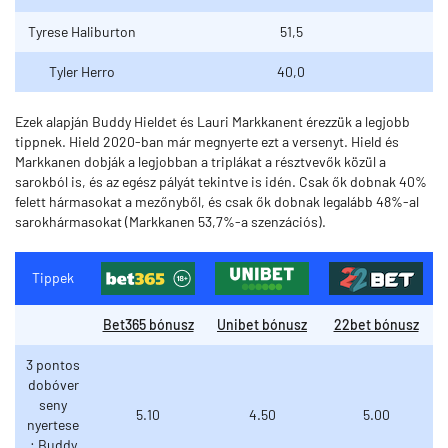
Tyrese Haliburton
51,5
Tyler Herro
40,0
Ezek alapján Buddy Hieldet és Lauri Markkanent érezzük a legjobb
tippnek. Hield 2020-ban már megnyerte ezt a versenyt. Hield és
Markkanen dobják a legjobban a triplákat a résztvevők közül a
sarokból is, és az egész pályát tekintve is idén. Csak ők dobnak 40%
felett hármasokat a mezőnyből, és csak ők dobnak legalább 48%-al
sarokhármasokat (Markkanen 53,7%-a szenzációs).
Tippek
Bet365 bónusz
Unibet bónusz
22bet bónusz
3 pontos
dobóver
seny
5.10
4.50
5.00
nyertese
: Buddy