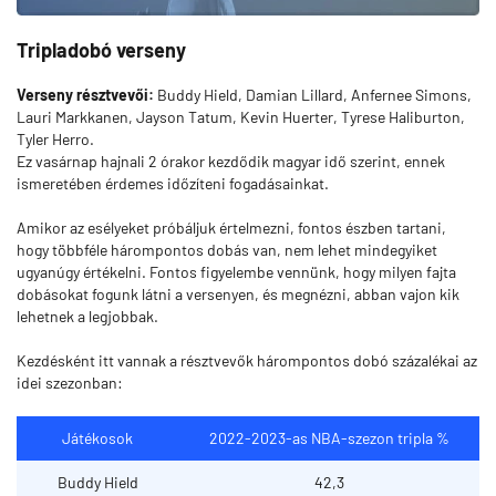
Tripladobó verseny
Verseny résztvevői:
Buddy Hield, Damian Lillard, Anfernee Simons,
Lauri Markkanen, Jayson Tatum, Kevin Huerter, Tyrese Haliburton,
Tyler Herro.
Ez vasárnap hajnali 2 órakor kezdődik magyar idő szerint, ennek
ismeretében érdemes időzíteni fogadásainkat.
Amikor az esélyeket próbáljuk értelmezni, fontos észben tartani,
hogy többféle hárompontos dobás van, nem lehet mindegyiket
ugyanúgy értékelni. Fontos figyelembe vennünk, hogy milyen fajta
dobásokat fogunk látni a versenyen, és megnézni, abban vajon kik
lehetnek a legjobbak.
Kezdésként itt vannak a résztvevők hárompontos dobó százalékai az
idei szezonban:
Játékosok
2022-2023-as NBA-szezon tripla %
Buddy Hield
42,3