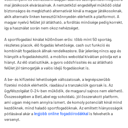
mai játékosok elvárásainak. A nemzetközi engedéllyel működő oldal
biztonságos és megbízható alternatívát kínál a magyar játékosoknak,
akik alternatív linken keresztül könnyedén elérhetik a platformot. A
magyar nyelvű felület jól átlátható, a fordítás minősége pedig korrekt,
így a használat során nem okoz nehézséget.
A sportfogadási kínálat különösen erős: több mint 50 sportág,
részletes piacok, élő fogadás lehetősége, cash out funkció és
kombinált fogadások állnak rendelkezésre. Bár jelenleg nincs app és
hiányzik a fogadáskészítő, a mobilos weboldal kiválóan pótolja ezt a
hiányt. Az élő statisztikák, a gyors oddsfrissítés és az átlátható
felület jól támogatják a valós idejű fogadásokat is.
A be- és kifizetési lehetőségek változatosak, a legnépszerűbb
fizetési módok elérhetők, ráadásul a tranzakciók gyorsak is. Az
ügyfélszolgálat 0–24-ben működik, de magyarul sajnos nem elérhető.
Összességében a BetLabel egy sokoldalú, jól összerakott platform,
ami ugyan még nem annyira ismert, de komoly potenciált kínál mind
kezdőknek, mind haladó sportfogadóknak. Az említett hiányosságok
pótlásával akár a
legjobb online fogadóirodákkal
is felvehetik a
versenyt.