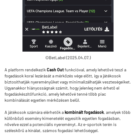
©BetLabel (2025.04.07.)
A platform rendelkezik
Cash Out
funkcióval, amely lehetővé teszi a
fogadások korai lezárását a mérkőzés vége előtt, így a játékosok
biztosíthatják nyereményüket vagy minimalizálhatják veszteségeiket.
Ugyanakkor hiányosságnak számít, hogy jelenleg nem érhető el
fogadáskészítőfunkció, amely lehetővé tenné több piac
kombinálását egyetlen mérkőzésen belül.
A játékosok számára elérhetők a
kombinált fogadások
, amelyek több
különböző esemény kimenetelét egyesítik egyetlen fogadásban,
növelve ezzel a potenciális nyereményt. Az e-sportok terén is
széleskörű a kínálat, számos fogadási lehetőséggel.