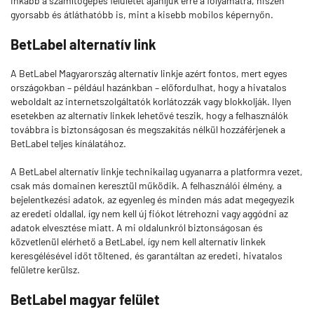
inkább a számítógépes felületet ajánljuk erre a folyamatra, hiszen
gyorsabb és átláthatóbb is, mint a kisebb mobilos képernyőn.
BetLabel alternatív link
A BetLabel Magyarország alternatív linkje azért fontos, mert egyes
országokban – például hazánkban – előfordulhat, hogy a hivatalos
weboldalt az internetszolgáltatók korlátozzák vagy blokkolják. Ilyen
esetekben az alternatív linkek lehetővé teszik, hogy a felhasználók
továbbra is biztonságosan és megszakítás nélkül hozzáférjenek a
BetLabel teljes kínálatához.
A BetLabel alternatív linkje technikailag ugyanarra a platformra vezet,
csak más domainen keresztül működik. A felhasználói élmény, a
bejelentkezési adatok, az egyenleg és minden más adat megegyezik
az eredeti oldallal, így nem kell új fiókot létrehozni vagy aggódni az
adatok elvesztése miatt. A mi oldalunkról biztonságosan és
közvetlenül elérhető a BetLabel, így nem kell alternatív linkek
keresgélésével időt töltened, és garantáltan az eredeti, hivatalos
felületre kerülsz.
BetLabel magyar felület