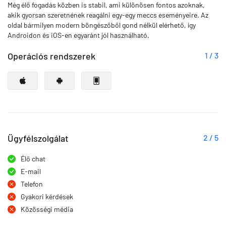
Még élő fogadás közben is stabil, ami különösen fontos azoknak,
akik gyorsan szeretnének reagálni egy-egy meccs eseményeire. Az
oldal bármilyen modern böngészőből gond nélkül elérhető, így
Androidon és iOS-en egyaránt jól használható.
Operációs rendszerek
1
/
3
Ügyfélszolgálat
2
/
5
Élő chat
E-mail
Telefon
Gyakori kérdések
Közösségi média