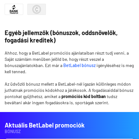
Egyéb jellemzők (bónuszok, oddsnövelők,
fogadási kreditek)
Ahhoz, hogy a BetLabel promóciós ajánlataiban részt tudj venni, a
Saját számlám menüben jelöld be, hogy részt veszel a
bónuszajánlatokban. Ezt már a
BetLabel bónusz
igényléséhez is meg
kell tenned.
Az üdvözlő bónusz mellett a BetLabel-nél igazán különleges módon
juthatnak promóciós kódokhoz a játékosok. A fogadásaiddal bónusz
pontokat gyűjthetsz, amiket a
promóciós kód boltban
tudsz
beváltani akár ingyen fogadásokra is, sportágak szerint.
Aktuális BetLabel promociók
BÓNUSZ