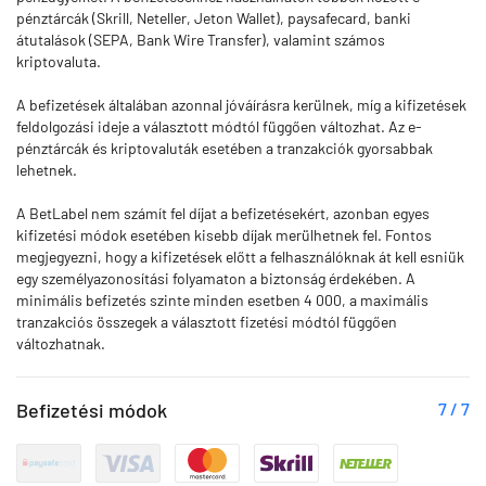
pénztárcák (Skrill, Neteller, Jeton Wallet), paysafecard, banki
átutalások (SEPA, Bank Wire Transfer), valamint számos
kriptovaluta.
A befizetések általában azonnal jóváírásra kerülnek, míg a kifizetések
feldolgozási ideje a választott módtól függően változhat. Az e-
pénztárcák és kriptovaluták esetében a tranzakciók gyorsabbak
lehetnek.
A BetLabel nem számít fel díjat a befizetésekért, azonban egyes
kifizetési módok esetében kisebb díjak merülhetnek fel. Fontos
megjegyezni, hogy a kifizetések előtt a felhasználóknak át kell esniük
egy személyazonosítási folyamaton a biztonság érdekében. A
minimális befizetés szinte minden esetben 4 000, a maximális
tranzakciós összegek a választott fizetési módtól függően
változhatnak.
Befizetési módok
7
/
7