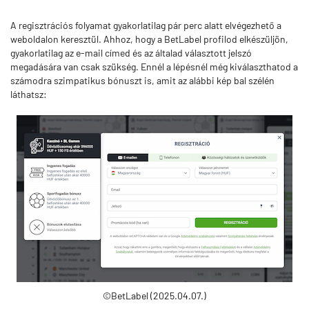
A regisztrációs folyamat gyakorlatilag pár perc alatt elvégezhető a
weboldalon keresztül. Ahhoz, hogy a BetLabel profilod elkészüljön,
gyakorlatilag az e-mail címed és az általad választott jelszó
megadására van csak szükség. Ennél a lépésnél még kiválaszthatod a
számodra szimpatikus bónuszt is, amit az alábbi kép bal szélén
láthatsz:
©BetLabel (2025.04.07.)