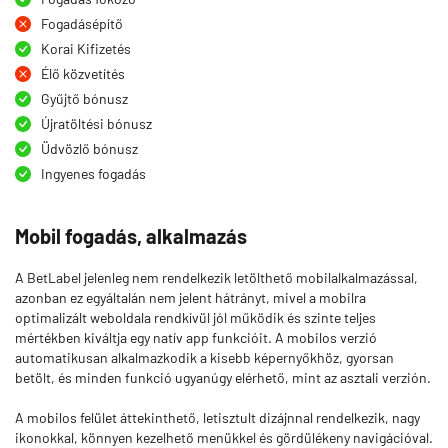
Fogadásépítő
Korai Kifizetés
Élő közvetítés
Gyűjtő bónusz
Újratöltési bónusz
Üdvözlő bónusz
Ingyenes fogadás
Mobil fogadás, alkalmazás
A BetLabel jelenleg nem rendelkezik letölthető mobilalkalmazással,
azonban ez egyáltalán nem jelent hátrányt, mivel a mobilra
optimalizált weboldala rendkívül jól működik és szinte teljes
mértékben kiváltja egy natív app funkcióit. A mobilos verzió
automatikusan alkalmazkodik a kisebb képernyőkhöz, gyorsan
betölt, és minden funkció ugyanúgy elérhető, mint az asztali verzión.
A mobilos felület áttekinthető, letisztult dizájnnal rendelkezik, nagy
ikonokkal, könnyen kezelhető menükkel és gördülékeny navigációval.