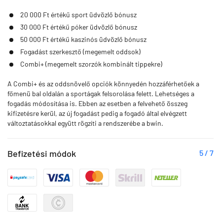
20 000 Ft értékű sport üdvözlő bónusz
30 000 Ft értékű póker üdvözlő bónusz
50 000 Ft értékű kaszinós üdvözlő bónusz
Fogadást szerkesztő (megemelt oddsok)
Combi+ (megemelt szorzók kombinált tippekre)
A Combi+ és az oddsnövelő opciók könnyedén hozzáférhetőek a
főmenü bal oldalán a sportágak felsorolása felett. Lehetséges a
fogadás módosítása is. Ebben az esetben a felvehető összeg
kifizetésre kerül, az új fogadást pedig a fogadó által elvégzett
változtatásokkal együtt rögzíti a rendszerébe a bwin.
Befizetési módok
5
/
7