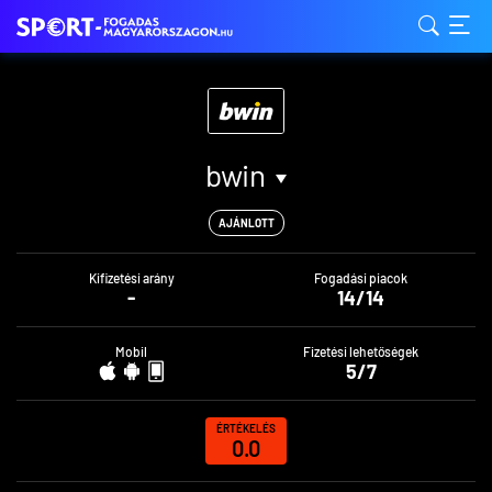
bwin
AJÁNLOTT
Kifizetési arány
Fogadási piacok
-
14/14
Mobil
Fizetési lehetőségek
5/7
ÉRTÉKELÉS
0.0