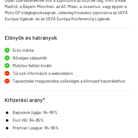
Olyan szervezeteknek volt a szponzora az osztrák cég, mint a Real
Madrid, a Bayern München, az AC Milan, a Juventus, vagy éppen a
Moto GP világbajnokságnak. Jelenleg hivatalos szponzora az UEFA
Európa-ligának, és az UEFA Európa Konferencia Ligának.
Előnyök és hátrányok
Erős márka
Bőséges választék
Mobilos felület kiváló
Túl sok információ a weboldalon
Tapasztalat megszerzése szükséges a könnyed használathoz
Kifizetési arány*
Bajnokok ligája: 94-95%
Foci VB: 94-95%
Premier League: 94-95%