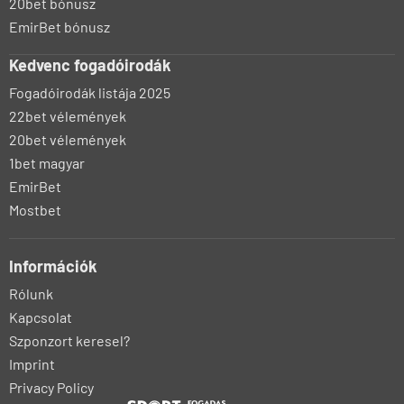
20bet bónusz
EmirBet bónusz
Kedvenc fogadóirodák
Fogadóirodák listája 2025
22bet vélemények
20bet vélemények
1bet magyar
EmirBet
Mostbet
Információk
Rólunk
Kapcsolat
Szponzort keresel?
Imprint
Privacy Policy