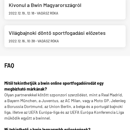
Kivonul a Bwin Magyarországról
2022.12.19.
,
12:18
-
VADÁSZ RÓKA
Világbajnoki döntő sportfogadási előzetes
2022.12.16.
,
10:38
-
VADÁSZ RÓKA
FAQ
Mitől tekinthetjük a bwin online sportfogadóirodát egy
megbízható márkának?
Olyan partnerekkel kötött szponzori szerződést, mint a Real Madrid,
a Bayern München, a Juventus, az AC Milan, vagy a Moto GP. Jelenleg
a Borussia Dortmund, az Union Berlin, a belga és a portugál bajnoki
liga, illetve az UEFA Európa-liga és az UEFA Európa Konferencia Liga
működik együtt a bwinnel.
Mi tekinthető a bwin legnagyobb erősségének?