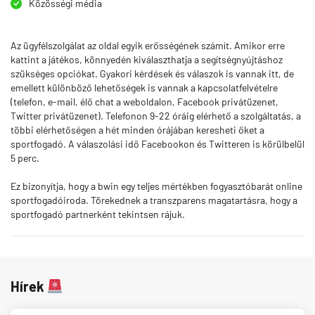
Közösségi média
Az ügyfélszolgálat az oldal egyik erősségének számít. Amikor erre
kattint a játékos, könnyedén kiválaszthatja a segítségnyújtáshoz
szükséges opciókat. Gyakori kérdések és válaszok is vannak itt, de
emellett különböző lehetőségek is vannak a kapcsolatfelvételre
(telefon, e-mail, élő chat a weboldalon, Facebook privátüzenet,
Twitter privátüzenet). Telefonon 9-22 óráig elérhető a szolgáltatás, a
többi elérhetőségen a hét minden órájában keresheti őket a
sportfogadó. A válaszolási idő Facebookon és Twitteren is körülbelül
5 perc.
Ez bizonyítja, hogy a bwin egy teljes mértékben fogyasztóbarát online
sportfogadóiroda. Törekednek a transzparens magatartásra, hogy a
sportfogadó partnerként tekintsen rájuk.
Hírek