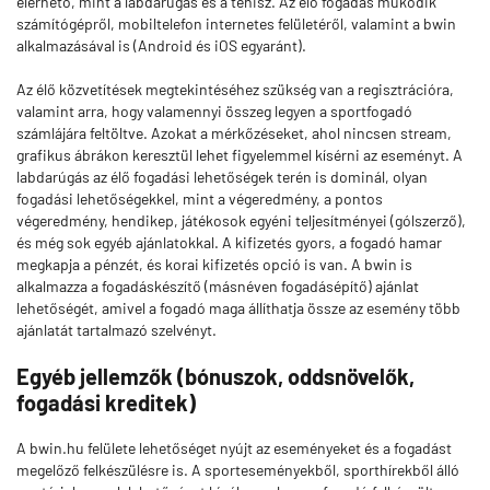
elérhető, mint a labdarúgás és a tenisz. Az élő fogadás működik
számítógépről, mobiltelefon internetes felületéről, valamint a bwin
alkalmazásával is (Android és iOS egyaránt).
Az élő közvetítések megtekintéséhez szükség van a regisztrációra,
valamint arra, hogy valamennyi összeg legyen a sportfogadó
számlájára feltöltve. Azokat a mérkőzéseket, ahol nincsen stream,
grafikus ábrákon keresztül lehet figyelemmel kísérni az eseményt. A
labdarúgás az élő fogadási lehetőségek terén is dominál, olyan
fogadási lehetőségekkel, mint a végeredmény, a pontos
végeredmény, hendikep, játékosok egyéni teljesítményei (gólszerző),
és még sok egyéb ajánlatokkal. A kifizetés gyors, a fogadó hamar
megkapja a pénzét, és korai kifizetés opció is van. A bwin is
alkalmazza a fogadáskészítő (másnéven fogadásépítő) ajánlat
lehetőségét, amivel a fogadó maga állíthatja össze az esemény több
ajánlatát tartalmazó szelvényt.
Egyéb jellemzők (bónuszok, oddsnövelők,
fogadási kreditek)
A bwin.hu felülete lehetőséget nyújt az eseményeket és a fogadást
megelőző felkészülésre is. A sporteseményekből, sporthírekből álló