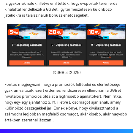
is gyakoriak náluk, illetve említettük, hogy e-sportok terén erős
kínálattal rendelkezik a GGBet, így természetesen különböző
játékokra is találsz náluk bónuszlehetőségeket.
©GGBet (2025)
Fontos megjegyezni, hogy a promóciók feltételei és elérhetősége
gyakran változik, ezért érdemes rendszeresen ellenőrizni a GGBet
hivatalos promóciós oldalát a legfrissebb ajánlatokért. Nem ritka,
hogy egy-egy ajánlathoz S, M, illetve L csomagot ajánlanak, amely
különböző összegekkel jár. Ennek előnye, hogy kiválaszthatod a
számodra legjobban megfelelő csomagot, akár kisebb, akár nagyobb
értékben szeretnél játszani.