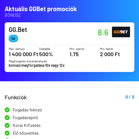
Aktuális GGBet promociók
BÓNUSZ
GG.Bet
8.6
ÚJ
Max. bónusz
Százalék
Min. szorzó
Min. betét
1 400 000 Ft
500%
1.75
2 000 Ft
Megforgatási követelmények
bónusz megforgatása 10x vagy 12x
Funkciók
8
/
8
Fogadás fokozó
Fogadásépítő
Korai Kifizetés
Élő közvetítés