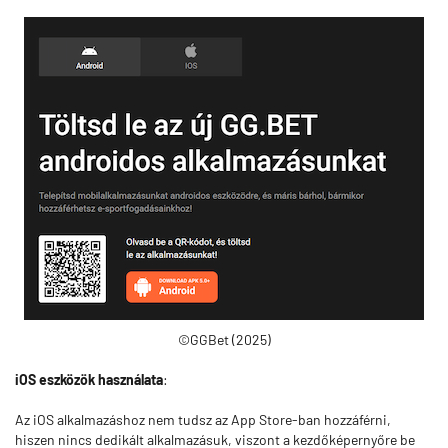
©GGBet (2025)
iOS eszközök használata
:
Az iOS alkalmazáshoz nem tudsz az App Store-ban hozzáférni,
hiszen nincs dedikált alkalmazásuk, viszont a kezdőképernyőre be