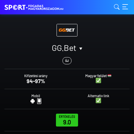
GG.Bet
ÚJ
Kifizetési arány
Magyar felület
94-97%
Mobil
Alternatív link
ÉRTÉKELÉS
9.0