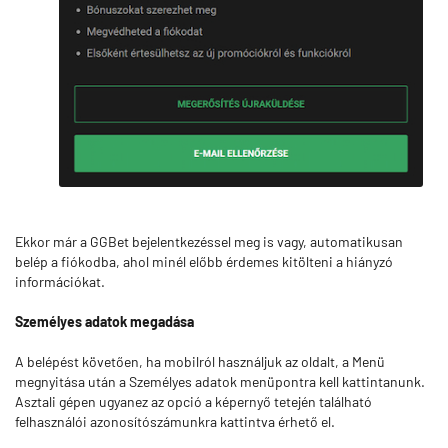
Ekkor már a GGBet bejelentkezéssel meg is vagy, automatikusan
belép a fiókodba, ahol minél előbb érdemes kitölteni a hiányzó
információkat.
Személyes adatok megadása
A belépést követően, ha mobilról használjuk az oldalt, a Menü
megnyitása után a Személyes adatok menüpontra kell kattintanunk.
Asztali gépen ugyanez az opció a képernyő tetején található
felhasználói azonosítószámunkra kattintva érhető el.