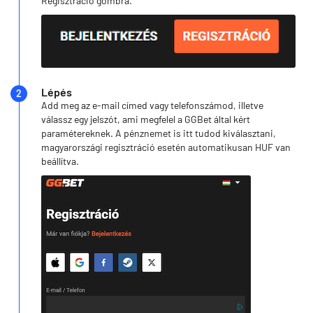
Regisztráció gombra.
Lépés
Add meg az e-mail címed vagy telefonszámod, illetve
válassz egy jelszót, ami megfelel a GGBet által kért
paramétereknek. A pénznemet is itt tudod kiválasztani,
magyarországi regisztráció esetén automatikusan HUF van
beállítva.