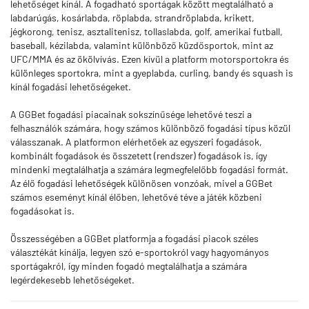
lehetőséget kínál. A fogadható sportágak között megtalálható a
labdarúgás, kosárlabda, röplabda, strandröplabda, krikett,
jégkorong, tenisz, asztalitenisz, tollaslabda, golf, amerikai futball,
baseball, kézilabda, valamint különböző küzdősportok, mint az
UFC/MMA és az ökölvívás. Ezen kívül a platform motorsportokra és
különleges sportokra, mint a gyeplabda, curling, bandy és squash is
kínál fogadási lehetőségeket.
A GGBet fogadási piacainak sokszínűsége lehetővé teszi a
felhasználók számára, hogy számos különböző fogadási típus közül
válasszanak. A platformon elérhetőek az egyszeri fogadások,
kombinált fogadások és összetett (rendszer) fogadások is, így
mindenki megtalálhatja a számára legmegfelelőbb fogadási formát.
Az élő fogadási lehetőségek különösen vonzóak, mivel a GGBet
számos eseményt kínál élőben, lehetővé téve a játék közbeni
fogadásokat is.
Összességében a GGBet platformja a fogadási piacok széles
választékát kínálja, legyen szó e-sportokról vagy hagyományos
sportágakról, így minden fogadó megtalálhatja a számára
legérdekesebb lehetőségeket.