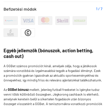
Befizetési módok
1
/
7
Egyéb jellemzők (bónuszok, action betting,
cash out)
A GGBet számos promóciót kínál, amelyek célja, hogy a játékosok
számára vonzóbbá és izgalmasabbá tegyék a fogadási élményt. Ezek
a promóciók gyakran igazodnak az aktuális sporteseményekhez és
ünnepekhez, így mindig friss és releváns ajánlatokkal találkozhatunk.
Az
GGBet bónusz
mellett, jelenleg futball freebetet is igénybe tudsz
venni több különböző összegben. Jégkorong cashback is elérhető,
amelynek keretein belül a sikertelen fogadások után bizonyos
összeget visszatérít a GGBet. A tenisztornákra vonatkozó promóciók