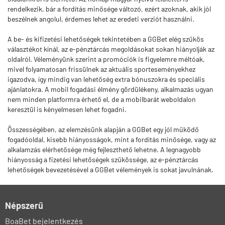
rendelkezik, bár a fordítás minősége változó, ezért azoknak, akik jól
beszélnek angolul, érdemes lehet az eredeti verziót használni.
A be- és kifizetési lehetőségek tekintetében a GGBet elég szűkös
választékot kínál, az e-pénztárcás megoldásokat sokan hiányolják az
oldalról. Véleményünk szerint a promóciók is figyelemre méltóak,
mivel folyamatosan frissülnek az aktuális sporteseményekhez
igazodva, így mindig van lehetőség extra bónuszokra és speciális
ajánlatokra. A mobil fogadási élmény gördülékeny, alkalmazás ugyan
nem minden platformra érhető el, de a mobilbarát weboldalon
keresztül is kényelmesen lehet fogadni.
Összességében, az elemzésünk alapján a GGBet egy jól működő
fogadóoldal, kisebb hiányosságok, mint a fordítás minősége, vagy az
alkalamzás elérhetősége még fejleszthető lehetne. A legnagyobb
hiányosság a fizetési lehetőségek szűkössége, az e-pénztárcás
lehetőségek bevezetésével a GGBet vélemények is sokat javulnának.
Népszerű
BoaBet bejelentkezés