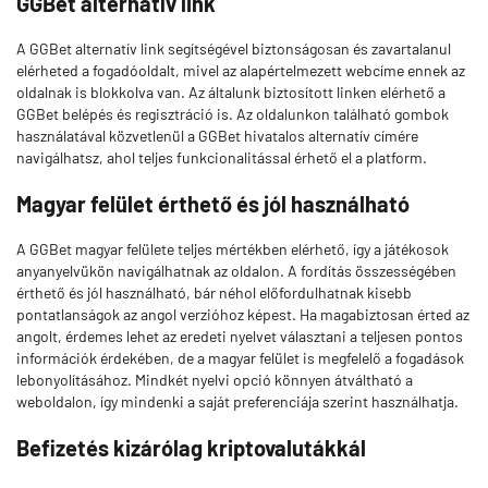
GGBet alternatív link
A GGBet alternatív link segítségével biztonságosan és zavartalanul
elérheted a fogadóoldalt, mivel az alapértelmezett webcíme ennek az
oldalnak is blokkolva van. Az általunk biztosított linken elérhető a
GGBet belépés és regisztráció is. Az oldalunkon található gombok
használatával közvetlenül a GGBet hivatalos alternatív címére
navigálhatsz, ahol teljes funkcionalitással érhető el a platform.
Magyar felület érthető és jól használható
A GGBet magyar felülete teljes mértékben elérhető, így a játékosok
anyanyelvükön navigálhatnak az oldalon. A fordítás összességében
érthető és jól használható, bár néhol előfordulhatnak kisebb
pontatlanságok az angol verzióhoz képest. Ha magabiztosan érted az
angolt, érdemes lehet az eredeti nyelvet választani a teljesen pontos
információk érdekében, de a magyar felület is megfelelő a fogadások
lebonyolításához. Mindkét nyelvi opció könnyen átváltható a
weboldalon, így mindenki a saját preferenciája szerint használhatja.
Befizetés kizárólag kriptovalutákkál