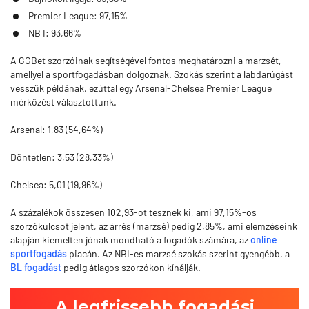
Premier League: 97,15%
NB I: 93,66%
A GGBet szorzóinak segítségével fontos meghatározni a marzsét,
amellyel a sportfogadásban dolgoznak. Szokás szerint a labdarúgást
vesszük példának, ezúttal egy Arsenal-Chelsea Premier League
mérkőzést választottunk.
Arsenal: 1,83 (54,64%)
Döntetlen: 3,53 (28,33%)
Chelsea: 5,01 (19,96%)
A százalékok összesen 102,93-ot tesznek ki, ami 97,15%-os
szorzókulcsot jelent, az árrés (marzsé) pedig 2,85%, ami elemzéseink
alapján kiemelten jónak mondható a fogadók számára, az
online
sportfogadás
piacán. Az NBI-es marzsé szokás szerint gyengébb, a
BL fogadást
pedig átlagos szorzókon kínálják.