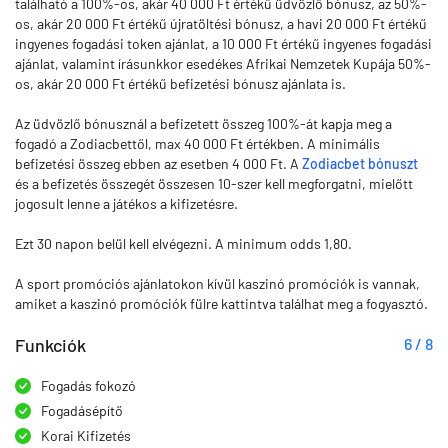
található a 100%-os, akár 40 000 Ft értékű üdvözlő bónusz, az 50%-
os, akár 20 000 Ft értékű újratöltési bónusz, a havi 20 000 Ft értékű
ingyenes fogadási token ajánlat, a 10 000 Ft értékű ingyenes fogadási
ajánlat, valamint írásunkkor esedékes Afrikai Nemzetek Kupája 50%-
os, akár 20 000 Ft értékű befizetési bónusz ajánlata is.
Az üdvözlő bónusznál a befizetett összeg 100%-át kapja meg a
fogadó a Zodiacbettől, max 40 000 Ft értékben. A minimális
befizetési összeg ebben az esetben 4 000 Ft. A
Zodiacbet bónuszt
és a befizetés összegét összesen 10-szer kell megforgatni, mielőtt
jogosult lenne a játékos a kifizetésre.
Ezt 30 napon belül kell elvégezni. A minimum odds 1,80.
A sport promóciós ajánlatokon kívül kaszinó promóciók is vannak,
amiket a kaszinó promóciók fülre kattintva találhat meg a fogyasztó.
Funkciók
6
/
8
Fogadás fokozó
Fogadásépítő
Korai Kifizetés