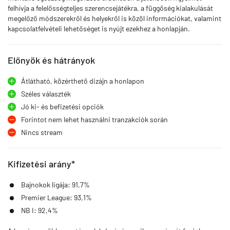
felhívja a felelősségteljes szerencsejátékra, a függőség kialakulását
megelőző módszerekről és helyekről is közöl információkat, valamint
kapcsolatfelvételi lehetőséget is nyújt ezekhez a honlapján.
Előnyök és hátrányok
Átlátható, közérthető dizájn a honlapon
Széles választék
Jó ki- és befizetési opciók
Forintot nem lehet használni tranzakciók során
Nincs stream
Kifizetési arány*
Bajnokok ligája: 91,7%
Premier League: 93,1%
NB I: 92,4%