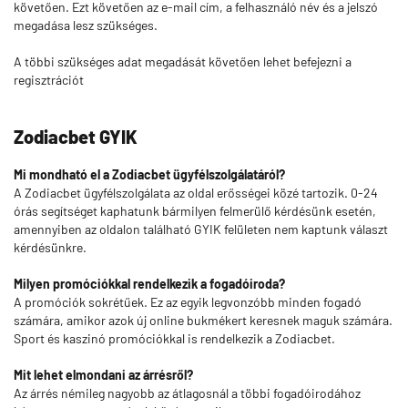
követően. Ezt követően az e-mail cím, a felhasználó név és a jelszó
megadása lesz szükséges.
A többi szükséges adat megadását követően lehet befejezni a
regisztrációt
Zodiacbet GYIK
Mi mondható el a Zodiacbet ügyfélszolgálatáról?
A Zodiacbet ügyfélszolgálata az oldal erősségei közé tartozik. 0-24
órás segítséget kaphatunk bármilyen felmerülő kérdésünk esetén,
amennyiben az oldalon található GYIK felületen nem kaptunk választ
kérdésünkre.
Milyen promóciókkal rendelkezik a fogadóiroda?
A promóciók sokrétűek. Ez az egyik legvonzóbb minden fogadó
számára, amikor azok új online bukmékert keresnek maguk számára.
Sport és kaszinó promóciókkal is rendelkezik a Zodiacbet.
Mit lehet elmondani az árrésről?
Az árrés némileg nagyobb az átlagosnál a többi fogadóirodához