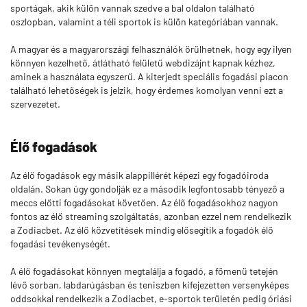
sportágak, akik külön vannak szedve a bal oldalon található
oszlopban, valamint a téli sportok is külön kategóriában vannak.
A magyar és a magyarországi felhasználók örülhetnek, hogy egy ilyen
könnyen kezelhető, átlátható felületű webdizájnt kapnak kézhez,
aminek a használata egyszerű. A kiterjedt speciális fogadási piacon
található lehetőségek is jelzik, hogy érdemes komolyan venni ezt a
szervezetet.
Élő fogadások
Az élő fogadások egy másik alappillérét képezi egy fogadóiroda
oldalán. Sokan úgy gondolják ez a második legfontosabb tényező a
meccs előtti fogadásokat követően. Az élő fogadásokhoz nagyon
fontos az élő streaming szolgáltatás, azonban ezzel nem rendelkezik
a Zodiacbet. Az élő közvetítések mindig elősegítik a fogadók élő
fogadási tevékenységét.
A élő fogadásokat könnyen megtalálja a fogadó, a főmenü tetején
lévő sorban, labdarúgásban és teniszben kifejezetten versenyképes
oddsokkal rendelkezik a Zodiacbet, e-sportok területén pedig óriási