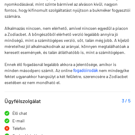
nyomkodásával, mint szinte bármivel az alváson kívül, nagyon
fontos, hogy kifinomult szolgáltatást nyújtson a bukméker fogyasztói
számára.
Alkalmazás nincsen, nem elérhető, amivel nincsen egyedül a piacon
a Zodiacbet. A böngészőből elérhető verzió legalább annyira jó
minőségű, mint a számítógépes verzió, sőt, talán még jobb. A kijelző
méreteihez jól alkalmazkodnak az arányai, könnyen megtalálhatóak a
keresett események, és talán átláthatóbb is, mint a számítógépen.
Ennek élő fogadásnál legalább akkora a jelentősége, amikor is
minden másodperc számít. Az online
fogadóirodák
nem mindegyike
fektet ugyanakkor hangsúlyt a két felületre, szerencsére a Zodiacbet
esetében ez nem mondható el.
Ügyfélszolgálat
3
/
5
Élő chat
E-mail
Telefon