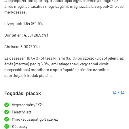
A legnépszerűbb sportág, a labdarúgás egyik eseményét fogjuk az
árrés megállapításához megvizsgálni, méghozzá a Liverpool-Chelsea
mérkőzéssel.
Liverpool: 1,54 (64,9%)
Döntetlen: 4,50 (26,53%)
Chelsea: 5,00 (20%)
Ez összesen 107,4%-ot tesz ki, ami 93,1%-os szorzókulcsot jelent, az
árrés (marzsé) pedig 6,9%, ami átlagosnak (vagy annál kicsit
magasabbnak) mondható a sportfogadók számára az online
sportfogadó irodák piacán.
Fogadási piacok
14
/
14
Végeredmény 1X2
Felett/Alatt
Mindkét csapat gólt szerez
Két esély