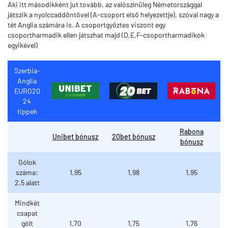
Aki itt másodikként jut tovább, az valószínűleg Németországgal
játszik a nyolccaddöntővel (A-csoport első helyezettje), szóval nagy a
tét Anglia számára is. A csoportgyőztes viszont egy
csoportharmadik ellen játszhat majd (D,E,F-csoportharmadikok
egyikével)
Szerbia-
Anglia
EURO20
24
tippek
Rabona
Unibet bónusz
20bet bónusz
bónusz
Gólok
száma:
1,95
1,98
1,95
2,5 alatt
Mindkét
csapat
gólt
1,70
1,75
1,76