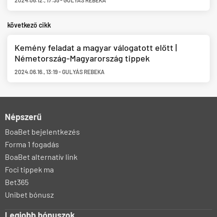
2024.06.12.
,
17:35
-
GULYÁS REBEKA
következő cikk
Kemény feladat a magyar válogatott előtt |
Németország-Magyarország tippek
2024.06.16.
,
13:19
-
GULYÁS REBEKA
Népszerű
BoaBet bejelentkezés
Forma 1 fogadás
BoaBet alternatív link
Foci tippek ma
Bet365
Unibet bónusz
Legjobb bónuszok