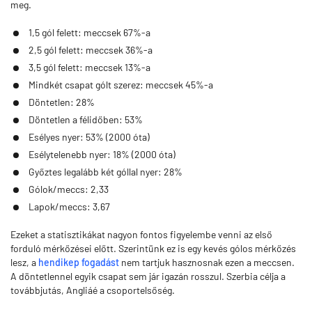
meg.
1,5 gól felett: meccsek 67%-a
2,5 gól felett: meccsek 36%-a
3,5 gól felett: meccsek 13%-a
Mindkét csapat gólt szerez: meccsek 45%-a
Döntetlen: 28%
Döntetlen a félidőben: 53%
Esélyes nyer: 53% (2000 óta)
Esélytelenebb nyer: 18% (2000 óta)
Győztes legalább két góllal nyer: 28%
Gólok/meccs: 2,33
Lapok/meccs: 3,67
Ezeket a statisztikákat nagyon fontos figyelembe venni az első
forduló mérkőzései előtt. Szerintünk ez is egy kevés gólos mérkőzés
lesz, a
hendikep fogadást
nem tartjuk hasznosnak ezen a meccsen.
A döntetlennel egyik csapat sem jár igazán rosszul. Szerbia célja a
továbbjutás, Angliáé a csoportelsőség.