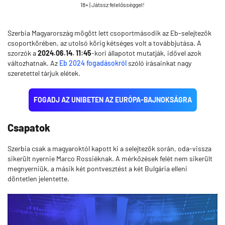
18+ | Játssz felelősséggel!
Szerbia Magyarország mögött lett csoportmásodik az Eb-selejtezők
csoportkörében, az utolsó körig kétséges volt a továbbjutása. A
szorzók a
2024.06.14. 11:45
-kori állapotot mutatják, idővel azok
változhatnak. Az
Eb 2024 fogadásokról
szóló írásainkat nagy
szeretettel tárjuk elétek.
FOGADJ AZ UNIBETEN AZ EURÓPA-BAJNOKSÁGRA
Csapatok
Szerbia csak a magyaroktól kapott ki a selejtezők során, oda-vissza
sikerült nyernie Marco Rossiéknak. A mérkőzések felét nem sikerült
megnyerniük, a másik két pontvesztést a két Bulgária elleni
döntetlen jelentette.