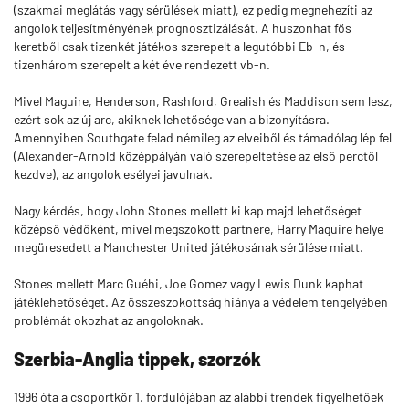
(szakmai meglátás vagy sérülések miatt), ez pedig megnehezíti az
angolok teljesítményének prognosztizálását. A huszonhat fős
keretből csak tizenkét játékos szerepelt a legutóbbi Eb-n, és
tizenhárom szerepelt a két éve rendezett vb-n.
Mivel Maguire, Henderson, Rashford, Grealish és Maddison sem lesz,
ezért sok az új arc, akiknek lehetősége van a bizonyításra.
Amennyiben Southgate felad némileg az elveiből és támadólag lép fel
(Alexander-Arnold középpályán való szerepeltetése az első perctől
kezdve), az angolok esélyei javulnak.
Nagy kérdés, hogy John Stones mellett ki kap majd lehetőséget
középső védőként, mivel megszokott partnere, Harry Maguire helye
megüresedett a Manchester United játékosának sérülése miatt.
Stones mellett Marc Guéhi, Joe Gomez vagy Lewis Dunk kaphat
játéklehetőséget. Az összeszokottság hiánya a védelem tengelyében
problémát okozhat az angoloknak.
Szerbia-Anglia tippek, szorzók
1996 óta a csoportkör 1. fordulójában az alábbi trendek figyelhetőek