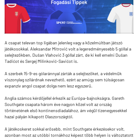
A csapat televan top ligában jelenleg vagy a közelmúltban játszó
játékosokkal. Aleksandar Mitrović volt a legeredményesebb 5 góllal a
selejtezőkben, Dušan Vlahović 3 góllal zárt, de ki kell emelni Dušan
Tadićot és Sergej Milinković-Savićot is.
A szerbek 15-9-es gólaránnyal zárták a selejtezőket, a védelmük
viszonylag szilárdnak nevezhető, ezért az amúgy sem túlságosan
expanzív angol csapat dolga nem lesz egyszerű.
Anglia számos kérdőjellel érkezik az Európa-bajnokságra. Gareth
Southgate csapata három éve nagyon közel volt az ország
történetének első kontinensdiadalához, ám végül tizenegyesekkel
hazai pályán kikapott Olaszországtól.
A játékoskeret sokkal erősebb, mint Southgate érkezésekor volt,
azonban most az utóbbi tornákhoz képest több helyen is változtatott