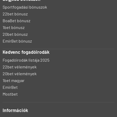
Sportfogadási bónuszok
22bet bónusz
BoaBet bónusz
1bet bónusz
20bet bónusz
EmirBet bónusz
Kedvenc fogadóirodák
Fogadóirodák listája 2025
22bet vélemények
20bet vélemények
1bet magyar
EmirBet
Mostbet
Információk