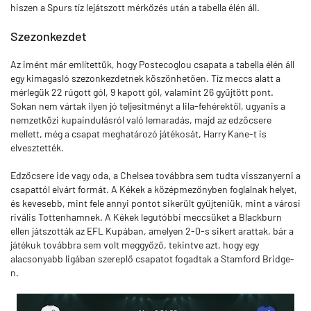
hiszen a Spurs tíz lejátszott mérkőzés után a tabella élén áll.
Szezonkezdet
Az imént már említettük, hogy Postecoglou csapata a tabella élén áll
egy kimagasló szezonkezdetnek köszönhetően. Tíz meccs alatt a
mérlegük 22 rúgott gól, 9 kapott gól, valamint 26 gyűjtött pont.
Sokan nem vártak ilyen jó teljesítményt a lila-fehérektől, ugyanis a
nemzetközi kupaindulásról való lemaradás, majd az edzőcsere
mellett, még a csapat meghatározó játékosát, Harry Kane-t is
elvesztették.
Edzőcsere ide vagy oda, a Chelsea továbbra sem tudta visszanyerni a
csapattól elvárt formát. A Kékek a középmezőnyben foglalnak helyet,
és kevesebb, mint fele annyi pontot sikerült gyűjteniük, mint a városi
rivális Tottenhamnek. A Kékek legutóbbi meccsüket a Blackburn
ellen játszották az EFL Kupában, amelyen 2-0-s sikert arattak, bár a
játékuk továbbra sem volt meggyőző, tekintve azt, hogy egy
alacsonyabb ligában szereplő csapatot fogadtak a Stamford Bridge-
n.