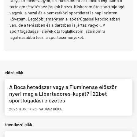
Gulyás Rebeka vagyok, szerkesztőként az oldalon leginkább a
tartalomkészítéshez járulok hozzá. Kiskorom óta sportrajongó
vagyok, a hazai és a nemzetközi sportéletet is napi szinten
követem. Legtöbb ismeretem a labdarúgással kapcsolatban
van, de a teniszben és a dartsban is jártas vagyok. A
sportfogadással is évek óta foglalkozom, számomra
izgalmasabbá teszi a sporteseményeket.
előző cikk
A Boca hetedszer vagy a Fluminense először
nyeri meg a Libertadores-kupát? | 22bet
sportfogadási előzetes
2023.11.03.
,
17:25
-
VADÁSZ RÓKA
következő cikk