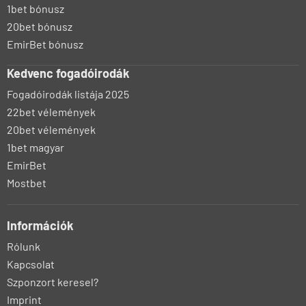
1bet bónusz
20bet bónusz
EmirBet bónusz
Kedvenc fogadóirodák
Fogadóirodák listája 2025
22bet vélemények
20bet vélemények
1bet magyar
EmirBet
Mostbet
Információk
Rólunk
Kapcsolat
Szponzort keresel?
Imprint