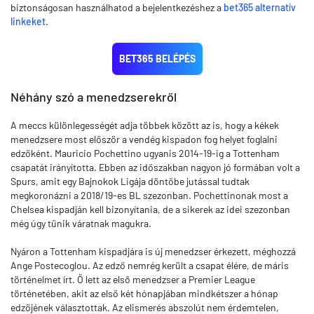
biztonságosan használhatod a bejelentkezéshez a
bet365 alternatív
linkeket
.
BET365 BELÉPÉS
Néhány szó a menedzserekről
A meccs különlegességét adja többek között az is, hogy a kékek
menedzsere most először a vendég kispadon fog helyet foglalni
edzőként. Mauricio Pochettino ugyanis 2014-19-ig a Tottenham
csapatát irányította. Ebben az időszakban nagyon jó formában volt a
Spurs, amit egy Bajnokok Ligája döntőbe jutással tudtak
megkoronázni a 2018/19-es BL szezonban. Pochettinonak most a
Chelsea kispadján kell bizonyítania, de a sikerek az idei szezonban
még úgy tűnik váratnak magukra.
Nyáron a Tottenham kispadjára is új menedzser érkezett, méghozzá
Ange Postecoglou. Az edző nemrég került a csapat élére, de máris
történelmet írt. Ő lett az első menedzser a Premier League
történetében, akit az első két hónapjában mindkétszer a hónap
edzőjének választottak. Az elismerés abszolút nem érdemtelen,