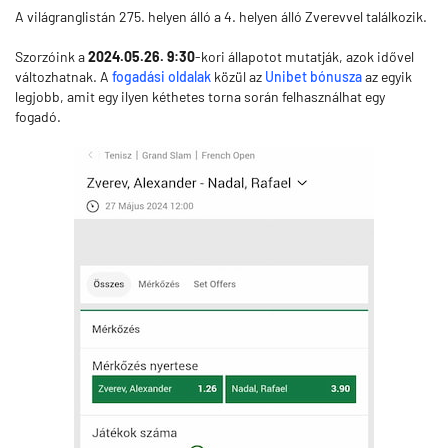
A világranglistán 275. helyen álló a 4. helyen álló Zverevvel találkozik.
Szorzóink a
2024.05.26. 9:30
-kori állapotot mutatják, azok idővel
változhatnak. A
fogadási oldalak
közül az
Unibet bónusza
az egyik
legjobb, amit egy ilyen kéthetes torna során felhasználhat egy
fogadó.