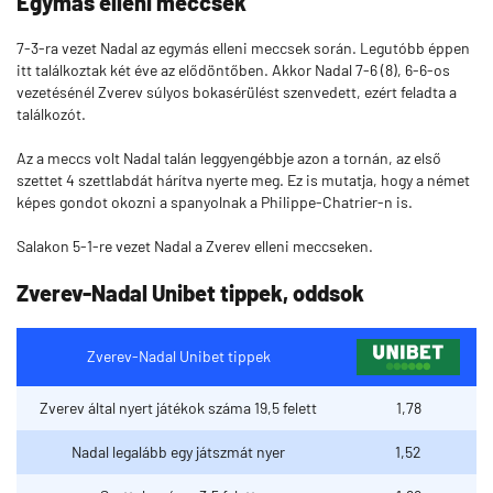
Egymás elleni meccsek
7-3-ra vezet Nadal az egymás elleni meccsek során. Legutóbb éppen
itt találkoztak két éve az elődöntőben. Akkor Nadal 7-6 (8), 6-6-os
vezetésénél Zverev súlyos bokasérülést szenvedett, ezért feladta a
találkozót.
Az a meccs volt Nadal talán leggyengébbje azon a tornán, az első
szettet 4 szettlabdát hárítva nyerte meg. Ez is mutatja, hogy a német
képes gondot okozni a spanyolnak a Philippe-Chatrier-n is.
Salakon 5-1-re vezet Nadal a Zverev elleni meccseken.
Zverev-Nadal Unibet tippek, oddsok
Zverev-Nadal Unibet tippek
Zverev által nyert játékok száma 19,5 felett
1,78
Nadal legalább egy játszmát nyer
1,52