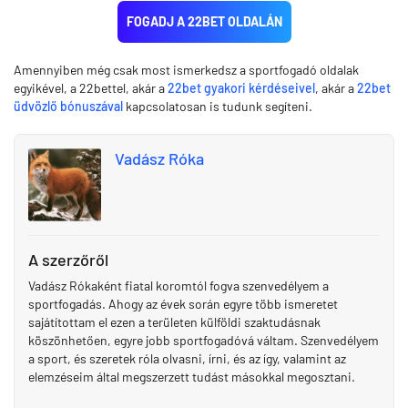
FOGADJ A 22BET OLDALÁN
Amennyiben még csak most ismerkedsz a sportfogadó oldalak
egyikével, a 22bettel, akár a
22bet gyakori kérdéseivel
, akár a
22bet
üdvözlő bónuszával
kapcsolatosan is tudunk segíteni.
Vadász Róka
A szerzőről
Vadász Rókaként fiatal koromtól fogva szenvedélyem a
sportfogadás. Ahogy az évek során egyre több ismeretet
sajátítottam el ezen a területen külföldi szaktudásnak
köszönhetően, egyre jobb sportfogadóvá váltam. Szenvedélyem
a sport, és szeretek róla olvasni, írni, és az így, valamint az
elemzéseim által megszerzett tudást másokkal megosztani.