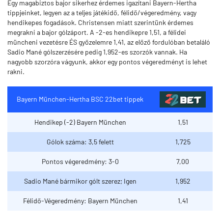
Egy magabiztos bajor sikerhez érdemes igazítani Bayern-Hertha
tippjeinket, legyen az a teljes játékidő, félidő/végeredmény, vagy
hendikepes fogadások. Christensen miatt szerintünk érdemes
megrakni a bajor gólzáport. A -2-es hendikepre 1,51, a félidei
müncheni vezetésre ÉS győzelemre 1,41, az előző fordulóban betaláló
Sadio Mané gólszerzésére pedig 1,952-es szorzók vannak. Ha
nagyobb szorzóra vágyunk, akkor egy pontos végeredményt is lehet
rakni.
Bayern München-Hertha BSC 22bet tippek
Hendikep (-2) Bayern München
1,51
Gólok száma: 3,5 felett
1,725
Pontos végeredmény: 3-0
7,00
Sadio Mané bármikor gólt szerez; Igen
1,952
Félidő-Végeredmény: Bayern München
1,41