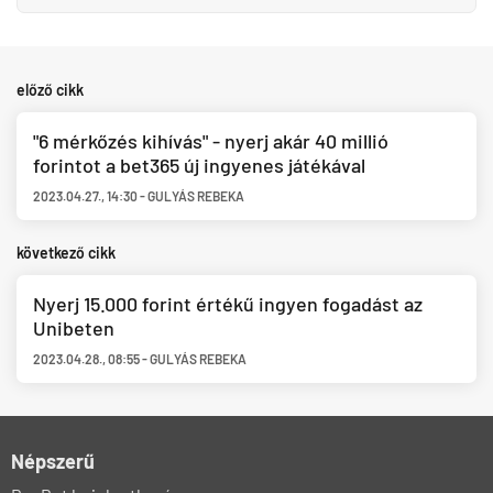
előző cikk
"6 mérkőzés kihívás" - nyerj akár 40 millió
forintot a bet365 új ingyenes játékával
2023.04.27.
,
14:30
-
GULYÁS REBEKA
következő cikk
Nyerj 15.000 forint értékű ingyen fogadást az
Unibeten
2023.04.28.
,
08:55
-
GULYÁS REBEKA
Népszerű