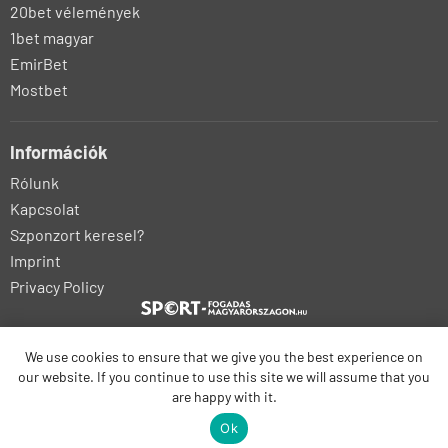
20bet vélemények
1bet magyar
EmirBet
Mostbet
Információk
Rólunk
Kapcsolat
Szponzort keresel?
Imprint
Privacy Policy
We use cookies to ensure that we give you the best experience on
bonus-betting.dk
our website. If you continue to use this site we will assume that you
bonus-parissportifs-gratuits.com
kalyteri-stoiximatiki.gr
are happy with it.
sportfogadas-magyarorszagon1.hu
Ok
weddenbonus.com
wett-bonus.com