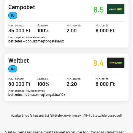
Campobet
8.5
ÚJ
Max. bónusz
Százalék
Min. szorzó
Min. betét
35 000 Ft
100%
2.00
6 000 Ft
Megforgatási követelmények
befizetés + bónusz megforgatása 6x
Weltbet
8.4
ÚJ
Max. bónusz
Százalék
Min. szorzó
Min. betét
80 000 Ft
100%
2.20
8 000 Ft
Megforgatási követelmények
befizetés + bónusz megforgatása 10x
Az általános felhasználási feltételek érvényesek. | 18+ | Játssz felelősséggel!
A játék népszerűsége miatt rengeteg online foci fogadási lehetőség