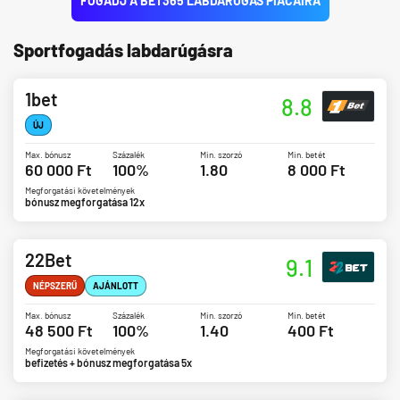
FOGADJ A BET365 LABDARÚGÁS PIACAIRA
Sportfogadás labdarúgásra
1bet
8.8
ÚJ
Max. bónusz
Százalék
Min. szorzó
Min. betét
60 000 Ft
100%
1.80
8 000 Ft
Megforgatási követelmények
bónusz megforgatása 12x
22Bet
9.1
NÉPSZERŰ
AJÁNLOTT
Max. bónusz
Százalék
Min. szorzó
Min. betét
48 500 Ft
100%
1.40
400 Ft
Megforgatási követelmények
befizetés + bónusz megforgatása 5x