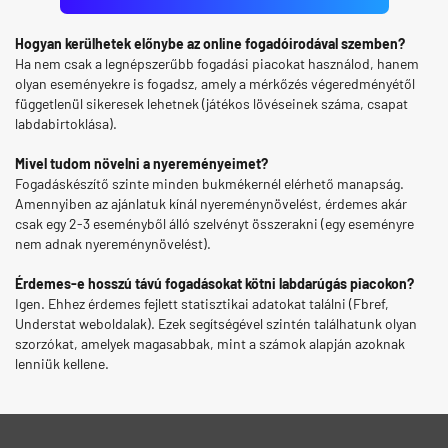
Hogyan kerülhetek előnybe az online fogadóirodával szemben?
Ha nem csak a legnépszerűbb fogadási piacokat használod, hanem
olyan eseményekre is fogadsz, amely a mérkőzés végeredményétől
függetlenül sikeresek lehetnek (játékos lövéseinek száma, csapat
labdabirtoklása).
Mivel tudom növelni a nyereményeimet?
Fogadáskészítő szinte minden bukmékernél elérhető manapság.
Amennyiben az ajánlatuk kínál nyereménynövelést, érdemes akár
csak egy 2-3 eseményből álló szelvényt összerakni (egy eseményre
nem adnak nyereménynövelést).
Érdemes-e hosszú távú fogadásokat kötni labdarúgás piacokon?
Igen. Ehhez érdemes fejlett statisztikai adatokat találni (Fbref,
Understat weboldalak). Ezek segítségével szintén találhatunk olyan
szorzókat, amelyek magasabbak, mint a számok alapján azoknak
lenniük kellene.