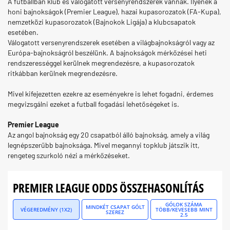
A futballban klub és válogatott versenyrendszerek vannak. Ilyenek a
honi bajnokságok (Premier League), hazai kupasorozatok (FA-Kupa),
nemzetközi kupasorozatok (Bajnokok Ligája) a klubcsapatok
esetében.
Válogatott versenyrendszerek esetében a világbajnokságról vagy az
Európa-bajnokságról beszélünk. A bajnokságok mérkőzései heti
rendszerességgel kerülnek megrendezésre, a kupasorozatok
ritkábban kerülnek megrendezésre.
Mivel kifejezetten ezekre az eseményekre is lehet fogadni, érdemes
megvizsgálni ezeket a futball fogadási lehetőségeket is.
Premier League
Az angol bajnokság egy 20 csapatból álló bajnokság, amely a világ
legnépszerűbb bajnoksága. Mivel megannyi topklub játszik itt,
rengeteg szurkoló nézi a mérkőzéseket.