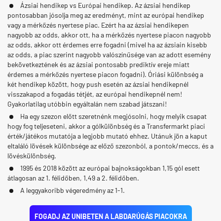
Ázsiai hendikep vs Európai hendikep. Az ázsiai hendikep
pontosabban jósolja meg az eredményt, mint az európai hendikep
vagy a mérkőzés nyertese piac. Ezért ha az ázsiai hendikepen
nagyobb az odds, akkor ott, ha a mérkőzés nyertese piacon nagyobb
az odds, akkor ott érdemes erre fogadni (mivel ha az ázsiain kisebb
az odds, a piac szerint nagyobb valószínűsége van az adott esemény
bekövetkeztének és az ázsiai pontosabb prediktív ereje miatt
érdemes a mérkőzés nyertese piacon fogadni). Óriási különbség a
két hendikep között, hogy push esetén az ázsiai hendikepnél
visszakapod a fogadás tétjét, az európai hendikepnél nem!
Gyakorlatilag utóbbin egyáltalán nem szabad játszani!
Ha egy szezon előtt szeretnénk megjósolni, hogy melyik csapat
hogy fog teljeseteni, akkor a gólkülönbség és a Transfermarkt piaci
érték/játékos mutatója a legjobb mutató ehhez. Utánuk jön a kaput
eltaláló lövések különbsége az előző szezonból, a pontok/meccs, és a
lövéskülönbség.
1995 és 2018 között az európai bajnokságokban 1,15 gól esett
átlagosan az 1. félidőben, 1,49 a 2. félidőben.
A leggyakoribb végeredmény az 1-1.
FOGADJ AZ UNIBETEN A LABDARÚGÁS PIACOKRA