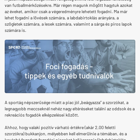
van futballmérkőzésekre. Már régen magunk mögött hagytuk azokat
az éveket, amikor csak a végeredményre lehetett fogadni. Ma már
lehet fogadni a lövések számára, a labdabirtoklás arányára, a
szögletek számára, a lesek számára, valamint a sárga és piros lapok
számára is.
A sportág népszerűsége miatt a piac jól „beágyazza” a szorzókat, a
legnagyobb meccseknél nehéz nagy eltéréseket találni az oddsok és a
rekreációs fogadók elképzelései között.
Ahhoz, hogy valaki pozitív várható értékre (akár 2,00 feletti
szorzókra) bukkanjon, mélyebben kell elmerülnie a témában, és a
kevésbé fogadott fogadási piacokat kell keresnie (labdabirtoklás