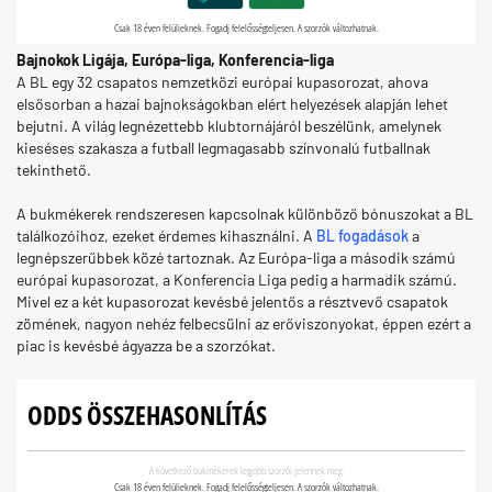
Bajnokok Ligája, Európa-liga, Konferencia-liga
A BL egy 32 csapatos nemzetközi európai kupasorozat, ahova
elsősorban a hazai bajnokságokban elért helyezések alapján lehet
bejutni. A világ legnézettebb klubtornájáról beszélünk, amelynek
kieséses szakasza a futball legmagasabb színvonalú futballnak
tekinthető.
A bukmékerek rendszeresen kapcsolnak különböző bónuszokat a BL
találkozóihoz, ezeket érdemes kihasználni. A
BL fogadások
a
legnépszerűbbek közé tartoznak. Az Európa-liga a második számú
európai kupasorozat, a Konferencia Liga pedig a harmadik számú.
Mivel ez a két kupasorozat kevésbé jelentős a résztvevő csapatok
zömének, nagyon nehéz felbecsülni az erőviszonyokat, éppen ezért a
piac is kevésbé ágyazza be a szorzókat.