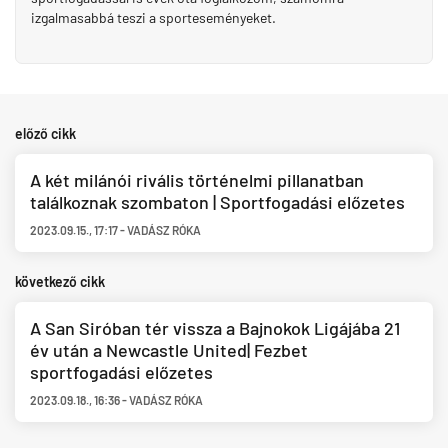
izgalmasabbá teszi a sporteseményeket.
előző cikk
A két milánói rivális történelmi pillanatban
találkoznak szombaton | Sportfogadási előzetes
2023.09.15.
,
17:17
-
VADÁSZ RÓKA
következő cikk
A San Siróban tér vissza a Bajnokok Ligájába 21
év után a Newcastle United| Fezbet
sportfogadási előzetes
2023.09.18.
,
16:36
-
VADÁSZ RÓKA