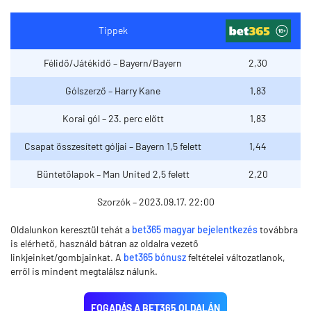
Tippek
Félidő/Játékidő – Bayern/Bayern
2,30
Gólszerző – Harry Kane
1,83
Korai gól – 23. perc előtt
1,83
Csapat összesített góljai – Bayern 1,5 felett
1,44
Büntetőlapok – Man United 2,5 felett
2,20
Szorzók – 2023.09.17. 22:00
Oldalunkon keresztül tehát a
bet365 magyar bejelentkezés
továbbra
is elérhető, használd bátran az oldalra vezető
linkjeinket/gombjainkat. A
bet365 bónusz
feltételei változatlanok,
erről is mindent megtalálsz nálunk.
FOGADÁS A BET365 OLDALÁN