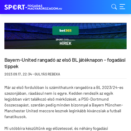
Bayern-United rangadó az első BL játéknapon – fogadási
tippek
2023.09.17.
,
22:34
-
GULYÁS REBEKA
Már az első fordulóban is számíthatunk rangadóra a BL 2023/24-es
szezonjában, ráadásul nem is egyre. Kedden rendezik az egyik
legjobban várt találkozó első mérkőzését, a PSG-Dortmund
összecsapást, szerdán pedig minden bizonnyal a Bayern München-
Manchester United meccsre lesznek leginkább kíváncsiak a futball
fanatikusok.
Mi utóbbira készültünk egy előzetessel, és néhány fogadási