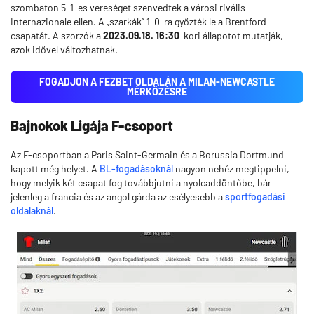
szombaton 5-1-es vereséget szenvedtek a városi rivális
Internazionale ellen. A „szarkák” 1-0-ra győzték le a Brentford
csapatát. A szorzók a
2023.09.18. 16:30
-kori állapotot mutatják,
azok idővel változhatnak.
FOGADJON A FEZBET OLDALÁN A MILAN-NEWCASTLE
MÉRKŐZÉSRE
Bajnokok Ligája F-csoport
Az F-csoportban a Paris Saint-Germain és a Borussia Dortmund
kapott még helyet. A
BL-fogadásoknál
nagyon nehéz megtippelni,
hogy melyik két csapat fog továbbjutni a nyolcaddöntőbe, bár
jelenleg a francia és az angol gárda az esélyesebb a
sportfogadási
oldalaknál
.