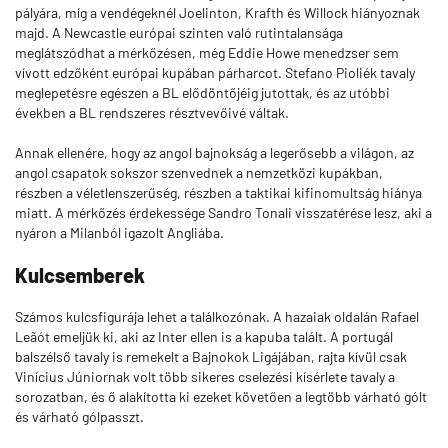
pályára, míg a vendégeknél Joelinton, Krafth és Willock hiányoznak
majd. A Newcastle európai szinten való rutintalansága
meglátszódhat a mérkőzésen, még Eddie Howe menedzser sem
vívott edzőként európai kupában párharcot. Stefano Pioliék tavaly
meglepetésre egészen a BL elődöntőjéig jutottak, és az utóbbi
években a BL rendszeres résztvevőivé váltak.
Annak ellenére, hogy az angol bajnokság a legerősebb a világon, az
angol csapatok sokszor szenvednek a nemzetközi kupákban,
részben a véletlenszerűség, részben a taktikai kifinomultság hiánya
miatt. A mérkőzés érdekessége Sandro Tonali visszatérése lesz, aki a
nyáron a Milanból igazolt Angliába.
Kulcsemberek
Számos kulcsfigurája lehet a találkozónak. A hazaiak oldalán Rafael
Leãót emeljük ki, aki az Inter ellen is a kapuba talált. A portugál
balszélső tavaly is remekelt a Bajnokok Ligájában, rajta kívül csak
Vinícius Júniornak volt több sikeres cselezési kísérlete tavaly a
sorozatban, és ő alakította ki ezeket követően a legtöbb várható gólt
és várható gólpasszt.