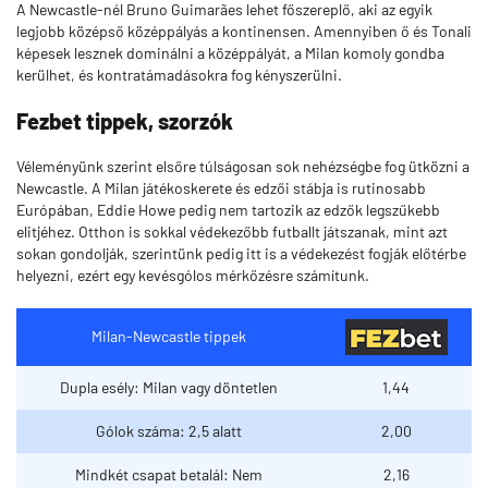
A Newcastle-nél Bruno Guimarães lehet főszereplő, aki az egyik
legjobb középső középpályás a kontinensen. Amennyiben ő és Tonali
képesek lesznek dominálni a középpályát, a Milan komoly gondba
kerülhet, és kontratámadásokra fog kényszerülni.
Fezbet tippek, szorzók
Véleményünk szerint elsőre túlságosan sok nehézségbe fog ütközni a
Newcastle. A Milan játékoskerete és edzői stábja is rutinosabb
Európában, Eddie Howe pedig nem tartozik az edzők legszűkebb
elitjéhez. Otthon is sokkal védekezőbb futballt játszanak, mint azt
sokan gondolják, szerintünk pedig itt is a védekezést fogják előtérbe
helyezni, ezért egy kevésgólos mérkőzésre számítunk.
Milan-Newcastle tippek
Dupla esély: Milan vagy döntetlen
1,44
Gólok száma: 2,5 alatt
2,00
Mindkét csapat betalál: Nem
2,16