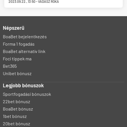
2023.09.22.
,
13:50
-
VADÁSZ RÓKA
Népszerű
BoaBet bejelentkezés
Forma 1 fogadás
BoaBet alternatív link
Foci tippek ma
Bet365
Unibet bónusz
Legjobb bónuszok
Sportfogadási bónuszok
22bet bónusz
BoaBet bónusz
1bet bónusz
20bet bónusz