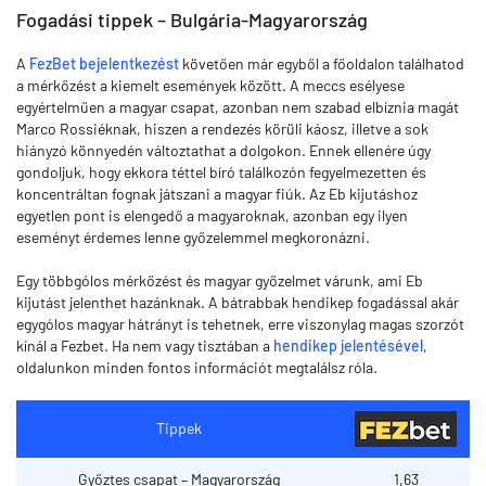
Fogadási tippek – Bulgária-Magyarország
A
FezBet bejelentkezést
követően már egyből a főoldalon találhatod
a mérkőzést a kiemelt események között. A meccs esélyese
egyértelműen a magyar csapat, azonban nem szabad elbíznia magát
Marco Rossiéknak, hiszen a rendezés körüli káosz, illetve a sok
hiányzó könnyedén változtathat a dolgokon. Ennek ellenére úgy
gondoljuk, hogy ekkora téttel bíró találkozón fegyelmezetten és
koncentráltan fognak játszani a magyar fiúk. Az Eb kijutáshoz
egyetlen pont is elengedő a magyaroknak, azonban egy ilyen
eseményt érdemes lenne győzelemmel megkoronázni.
Egy többgólos mérkőzést és magyar győzelmet várunk, ami Eb
kijutást jelenthet hazánknak. A bátrabbak hendikep fogadással akár
egygólos magyar hátrányt is tehetnek, erre viszonylag magas szorzót
kínál a Fezbet. Ha nem vagy tisztában a
hendikep jelentésével
,
oldalunkon minden fontos információt megtalálsz róla.
Tippek
Győztes csapat – Magyarország
1,63