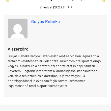
©FezBet (2023.11.14.)
Gulyás Rebeka
A szerzőről
Gulyás Rebeka vagyok, szerkesztőként az oldalon leginkább a
tartalomkészítéshez járulok hozzá. Kiskorom óta sportrajongó
vagyok, a hazai és a nemzetközi sportéletet is napi szinten
követem. Legtöbb ismeretem a labdarúgással kapcsolatban
van, de a teniszben és a dartsban is jártas vagyok. A
sportfogadással is évek óta foglalkozom, számomra
izgalmasabbá teszi a sporteseményeket.