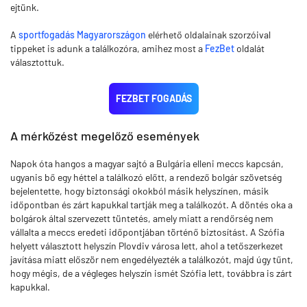
ejtünk.
A
sportfogadás Magyarországon
elérhető oldalainak szorzóival
tippeket is adunk a találkozóra, amihez most a
FezBet
oldalát
választottuk.
FEZBET FOGADÁS
A mérkőzést megelőző események
Napok óta hangos a magyar sajtó a Bulgária elleni meccs kapcsán,
ugyanis bő egy héttel a találkozó előtt, a rendező bolgár szövetség
bejelentette, hogy biztonsági okokból másik helyszínen, másik
időpontban és zárt kapukkal tartják meg a találkozót. A döntés oka a
bolgárok által szervezett tüntetés, amely miatt a rendőrség nem
vállalta a meccs eredeti időpontjában történő biztosítást. A Szófia
helyett választott helyszín Plovdiv városa lett, ahol a tetőszerkezet
javítása miatt először nem engedélyezték a találkozót, majd úgy tűnt,
hogy mégis, de a végleges helyszín ismét Szófia lett, továbbra is zárt
kapukkal.