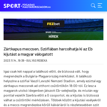
Zártkapus meccsen, Szófiában harcolhatja ki az Eb
kijutást a magyar válogatott
2023.11.14.
,
19:38
-
GULYÁS REBEKA
Igaz csak két nappal a találkozó előtt, de biztossá vált, hogy
megrendezik a Bulgária-Magyarország mérkőzést. A találkozó
helyszíne a szófiai Vaszil Levszki Nemzeti Stadion, amely ezúttal egy
zártkapus meccsnek ad otthont csütörtökön 18:00-tól. Ez lesz a
magyarok utolsó idegenben játszott Eb-selejtezője, és miután egy
ponttal vezetik Szerbia előtt a G csoportot, és a kijutás is biztossá
válhat a csütörtöki mérkőzésen. Többek között a kijutási esélyekről
és a meccs megrendezése körüli kálváriáról is részletesebben szót