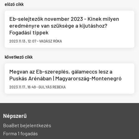
előző cikk
Eb-selejtezők november 2023 - Kinek milyen
eredményre van szüksége a kijutáshoz?
Fogadási tippek
2023.11.13.
,
12:07
-
VADÁSZ RÓKA
következő cikk
Megvan az Eb-szereplés, gálameccs lesz a
Puskás Arénában | Magyarország-Montenegró
2023.11.17.
,
16:49
-
GULYÁS REBEKA
Népszerű
BoaBet bejelentkezés
Forma 1 fogadás