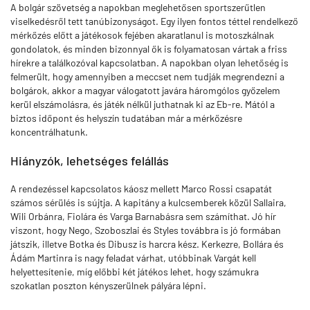
A bolgár szövetség a napokban meglehetősen sportszerűtlen
viselkedésről tett tanúbizonyságot. Egy ilyen fontos téttel rendelkező
mérkőzés előtt a játékosok fejében akaratlanul is motoszkálnak
gondolatok, és minden bizonnyal ők is folyamatosan vártak a friss
hírekre a találkozóval kapcsolatban. A napokban olyan lehetőség is
felmerült, hogy amennyiben a meccset nem tudják megrendezni a
bolgárok, akkor a magyar válogatott javára háromgólos győzelem
kerül elszámolásra, és játék nélkül juthatnak ki az Eb-re. Mától a
biztos időpont és helyszín tudatában már a mérkőzésre
koncentrálhatunk.
Hiányzók, lehetséges felállás
A rendezéssel kapcsolatos káosz mellett Marco Rossi csapatát
számos sérülés is sújtja. A kapitány a kulcsemberek közül Sallaira,
Wili Orbánra, Fiolára és Varga Barnabásra sem számíthat. Jó hír
viszont, hogy Nego, Szoboszlai és Styles továbbra is jó formában
játszik, illetve Botka és Dibusz is harcra kész. Kerkezre, Bollára és
Ádám Martinra is nagy feladat várhat, utóbbinak Vargát kell
helyettesítenie, míg előbbi két játékos lehet, hogy számukra
szokatlan poszton kényszerülnek pályára lépni.