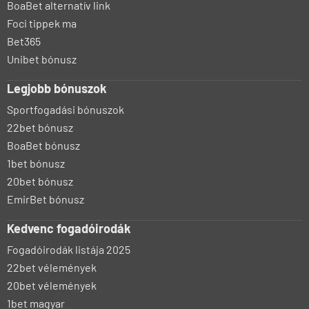
BoaBet alternatív link
Foci tippek ma
Bet365
Unibet bónusz
Legjobb bónuszok
Sportfogadási bónuszok
22bet bónusz
BoaBet bónusz
1bet bónusz
20bet bónusz
EmirBet bónusz
Kedvenc fogadóirodák
Fogadóirodák listája 2025
22bet vélemények
20bet vélemények
1bet magyar