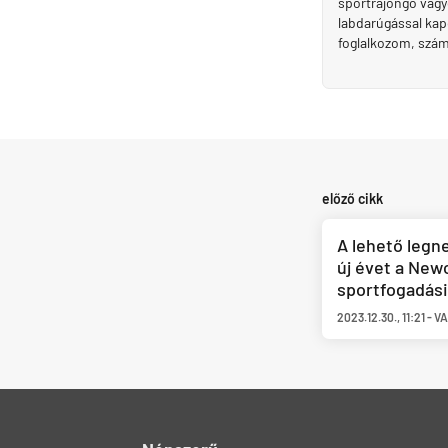
sportrajongó vagy
labdarúgással kapc
foglalkozom, szá
előző cikk
A lehető legn
új évet a Newc
sportfogadási
2023.12.30.
,
11:21
-
VA