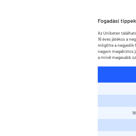
Fogadási tippek 
Az Unibeten találha
16 éves játékos a ne
mögötte a negyedik he
nagyon magabiztos já
a minél magasabb szin
18