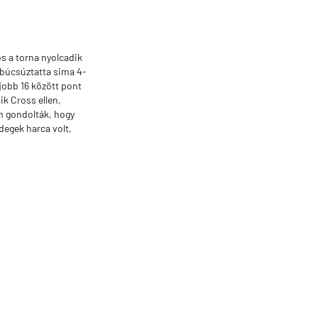
os a torna nyolcadik
 búcsúztatta sima 4-
gjobb 16 között pont
k Cross ellen,
em gondolták, hogy
degek harca volt,