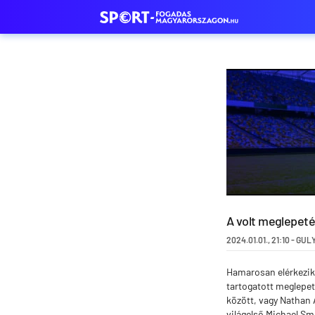
A volt meglepetés
2024.01.01.
,
21:10
-
GUL
Hamarosan elérkezik
tartogatott meglepet
között, vagy Nathan 
világelső Michael Smi