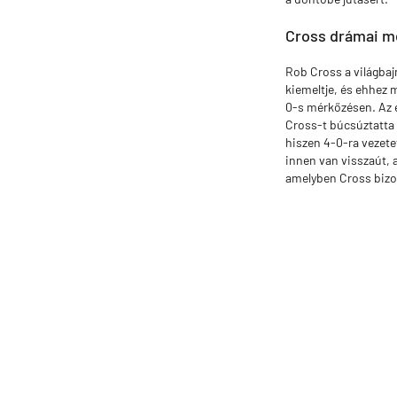
Cross drámai mé
Rob Cross a világbaj
kiemeltje, és ehhez 
0-s mérkőzésen. Az el
Cross-t búcsúztatta 
hiszen 4-0-ra vezete
innen van visszaút, 
amelyben Cross bizon