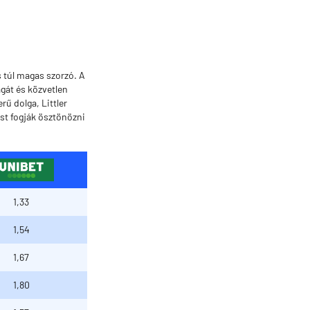
s túl magas szorzó. A
agát és közvetlen
rű dolga, Littler
st fogják ösztönözni
1,33
1,54
1,67
1,80