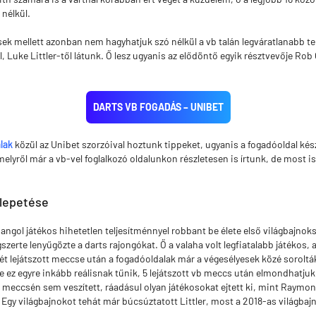
 nélkül.
ek mellett azonban nem hagyhatjuk szó nélkül a vb talán legváratlanabb te
l, Luke Littler-től látunk. Ő lesz ugyanis az elődöntő egyik résztvevője Rob
DARTS VB FOGADÁS – UNIBET
lak
közül az Unibet szorzóival hoztunk tippeket, ugyanis a fogadóoldal kész
melyről már a vb-vel foglalkozó oldalunkon részletesen is írtunk, de most i
glepetése
angol játékos hihetetlen teljesítménnyel robbant be élete első világbajnok
gszerte lenyűgözte a darts rajongókat. Ő a valaha volt legfiatalabb játékos, 
 két lejátszott meccse után a fogadóoldalak már a végesélyesek közé soroltá
e ez egyre inkább reálisnak tűnik, 5 lejátszott vb meccs után elmondhatjuk
k meccsén sem veszített, ráadásul olyan játékosokat ejtett ki, mint Raymo
Egy világbajnokot tehát már búcsúztatott Littler, most a 2018-as világbaj