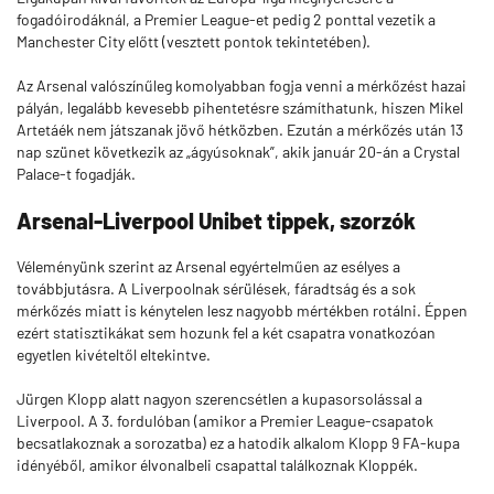
fogadóirodáknál, a Premier League-et pedig 2 ponttal vezetik a
Manchester City előtt (vesztett pontok tekintetében).
Az Arsenal valószínűleg komolyabban fogja venni a mérkőzést hazai
pályán, legalább kevesebb pihentetésre számíthatunk, hiszen Mikel
Artetáék nem játszanak jövő hétközben. Ezután a mérkőzés után 13
nap szünet következik az „ágyúsoknak”, akik január 20-án a Crystal
Palace-t fogadják.
Arsenal-Liverpool Unibet tippek, szorzók
Véleményünk szerint az Arsenal egyértelműen az esélyes a
továbbjutásra. A Liverpoolnak sérülések, fáradtság és a sok
mérkőzés miatt is kénytelen lesz nagyobb mértékben rotálni. Éppen
ezért statisztikákat sem hozunk fel a két csapatra vonatkozóan
egyetlen kivételtől eltekintve.
Jürgen Klopp alatt nagyon szerencsétlen a kupasorsolással a
Liverpool. A 3. fordulóban (amikor a Premier League-csapatok
becsatlakoznak a sorozatba) ez a hatodik alkalom Klopp 9 FA-kupa
idényéből, amikor élvonalbeli csapattal találkoznak Kloppék.