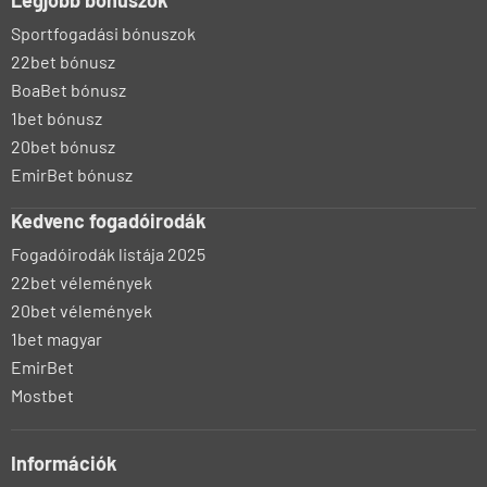
Legjobb bónuszok
Sportfogadási bónuszok
22bet bónusz
BoaBet bónusz
1bet bónusz
20bet bónusz
EmirBet bónusz
Kedvenc fogadóirodák
Fogadóirodák listája 2025
22bet vélemények
20bet vélemények
1bet magyar
EmirBet
Mostbet
Információk