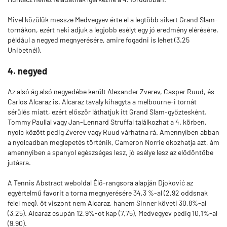
Mivel közülük messze Medvegyev érte el a legtöbb sikert Grand Slam-
tornákon, ezért neki adjuk a legjobb esélyt egy jó eredmény elérésére,
például a negyed megnyerésére, amire fogadni is lehet (3.25
Unibetnél).
4. negyed
Az alsó ág alsó negyedébe került Alexander Zverev, Casper Ruud, és
Carlos Alcaraz is. Alcaraz tavaly kihagyta a melbourne-i tornát
sérülés miatt, ezért először láthatjuk itt Grand Slam-győztesként.
Tommy Paullal vagy Jan-Lennard Struffal találkozhat a 4. körben,
nyolc között pedig Zverev vagy Ruud várhatna rá. Amennyiben abban
a nyolcadban meglepetés történik, Cameron Norrie okozhatja azt, ám
amennyiben a spanyol egészséges lesz, jó esélye lesz az elődöntőbe
jutásra.
A Tennis Abstract weboldal Élő-rangsora alapján Djoković az
egyértelmű favorit a torna megnyerésére 34,3 %-al (2,92 oddsnak
felel meg), őt viszont nem Alcaraz, hanem Sinner követi 30,8%-al
(3,25). Alcaraz csupán 12,9%-ot kap (7,75), Medvegyev pedig 10,1%-al
(9,90).