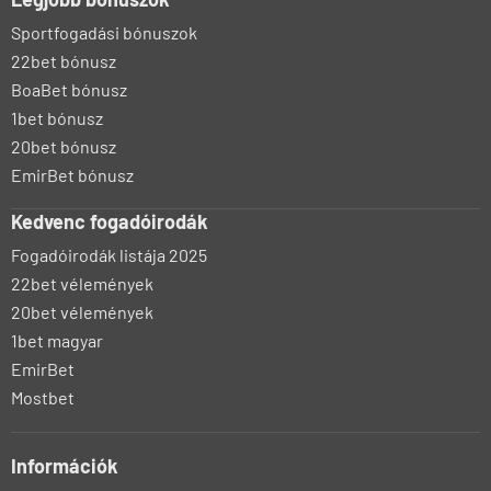
Sportfogadási bónuszok
22bet bónusz
BoaBet bónusz
1bet bónusz
20bet bónusz
EmirBet bónusz
Kedvenc fogadóirodák
Fogadóirodák listája 2025
22bet vélemények
20bet vélemények
1bet magyar
EmirBet
Mostbet
Információk