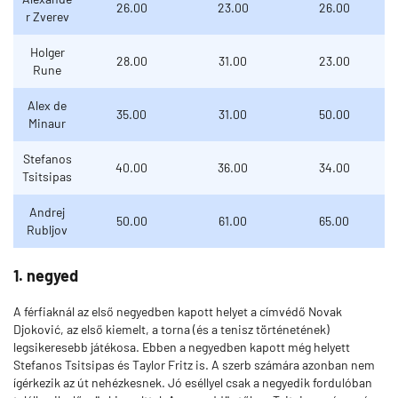
26.00
23.00
26.00
r Zverev
Holger
28.00
31.00
23.00
Rune
Alex de
35.00
31.00
50.00
Minaur
Stefanos
40.00
36.00
34.00
Tsitsipas
Andrej
50.00
61.00
65.00
Rubljov
1. negyed
A férfiaknál az első negyedben kapott helyet a címvédő Novak
Djoković, az első kiemelt, a torna (és a tenisz történetének)
legsikeresebb játékosa. Ebben a negyedben kapott még helyett
Stefanos Tsitsipas és Taylor Fritz is. A szerb számára azonban nem
ígérkezik az út nehézkesnek. Jó eséllyel csak a negyedik fordulóban