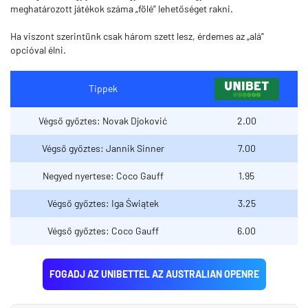
meghatározott játékok száma „fölé” lehetőséget rakni.
Ha viszont szerintünk csak három szett lesz, érdemes az „alá”
opcióval élni.
Tippek
Végső győztes: Novak Djoković
2.00
Végső győztes: Jannik Sinner
7.00
Negyed nyertese: Coco Gauff
1.95
Végső győztes: Iga Świątek
3.25
Végső győztes: Coco Gauff
6.00
FOGADJ AZ UNIBETTEL AZ AUSTRALIAN OPENRE