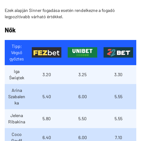
Ezek alapján Sinner fogadása esetén rendelkezne a fogadó
legpozitívabb várható értékkel.
Nők
Tipp;
Végső
győztes
Iga
3.20
3.25
3.30
Świątek
Arina
Szabalen
5.40
6.00
5.55
ka
Jelena
5.80
5.50
5.55
Ribakina
Coco
6.40
6.00
7.10
Gauff